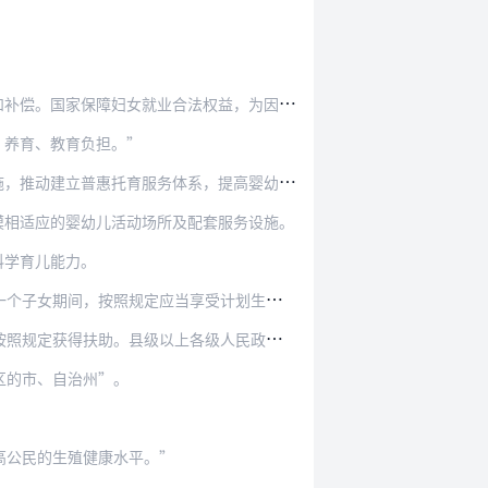
业合法权益，为因生育影响就业的妇女提供就业服…
、养育、教育负担。”
务体系，提高婴幼儿家庭获得服务的可及性和公平…
模相适应的婴幼儿活动场所及配套服务设施。
科学育儿能力。
当享受计划生育家庭老年人奖励扶助的，继续享受…
上各级人民政府建立、健全对上述人群的生活、养…
区的市、自治州”。
高公民的生殖健康水平。”