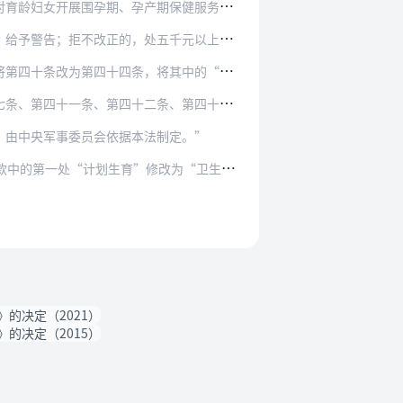
产期保健服务，承担计划生育、优生优育、生殖保…
处五千元以上五万元以下的罚款；情节严重的，责…
四条，将其中的“行政处分”修改为“处分”。
、第四十一条、第四十二条、第四十五条。
，由中央军事委员会依据本法制定。”
改为“卫生健康”，删去“卫生”；将第三十六条…
的决定（2021）
的决定（2015）