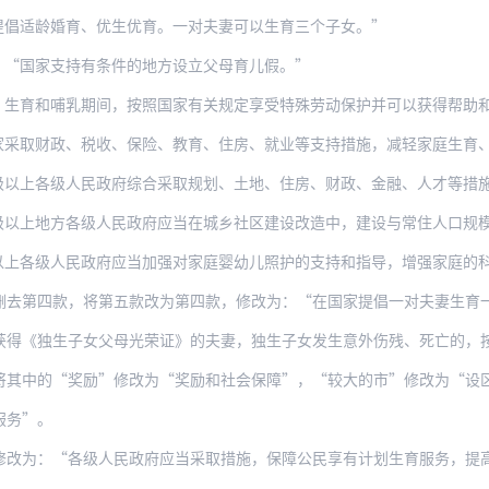
提倡适龄婚育、优生优育。一对夫妻可以生育三个子女。”
：“国家支持有条件的地方设立父母育儿假。”
哺乳期间，按照国家有关规定享受特殊劳动保护并可以获得帮助和补偿。国家保障妇女就
家采取财政、税收、保险、教育、住房、就业等支持措施，减轻家庭生育
级人民政府综合采取规划、土地、住房、财政、金融、人才等措施，推动建立普惠托育服
级以上地方各级人民政府应当在城乡社区建设改造中，建设与常住人口规
以上各级人民政府应当加强对家庭婴幼儿照护的支持和指导，增强家庭的
款，将第五款改为第四款，修改为：“在国家提倡一对夫妻生育一个子女期间，按照规定应
生子女父母光荣证》的夫妻，独生子女发生意外伤残、死亡的，按照规定获得扶助。县级以
将其中的“奖励”修改为“奖励和社会保障”，“较大的市”修改为“设
服务”。
修改为：“各级人民政府应当采取措施，保障公民享有计划生育服务，提