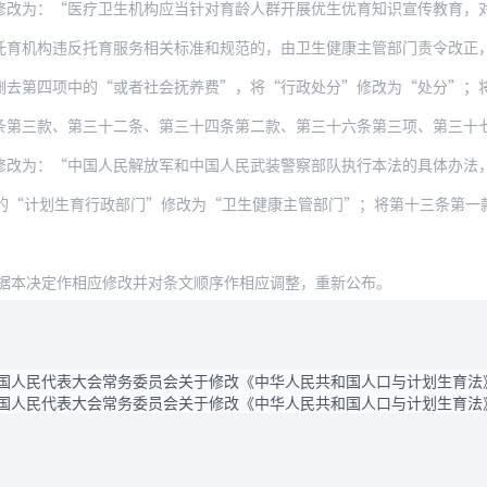
“医疗卫生机构应当针对育龄人群开展优生优育知识宣传教育，对育龄妇女开展围孕期、孕
违反托育服务相关标准和规范的，由卫生健康主管部门责令改正，给予警告；拒不改正的，
四项中的“或者社会抚养费”，将“行政处分”修改为“处分”；将第四十条改为第四十
第三款、第三十二条、第三十四条第二款、第三十六条第三项、第三十七条
修改为：“中国人民解放军和中国人民武装警察部队执行本法的具体办法
生育行政部门”修改为“卫生健康主管部门”；将第十三条第一款中的第一处“计划生育”修
据本决定作相应修改并对条文顺序作相应调整，重新公布。
国人民代表大会常务委员会关于修改《中华人民共和国人口与计划生育法》
国人民代表大会常务委员会关于修改《中华人民共和国人口与计划生育法》