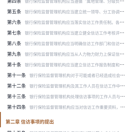
第四条
银行保险监督管理机构应当遵循“属地管理、分级负责，谁主管、谁负责，依法、及时、就地解决问题与疏导教育相结合”的工作原则，处理职责范围内的信访事项。
第五条
银行保险监督管理机构应当建立统一领导、分工协调，统筹兼顾、标本兼治，各负其责、齐抓共管的信访工作格局，建立健全信访工作联席会议、信访矛盾纠纷排查调处、信访调查处…
第六条
银行保险监督管理机构应当落实信访工作责任制。各级机构及其部门的主要负责人对本单位、本部门信访工作负总责，其他负责人根据工作分工，对职责范围内的信访工作负主要领导…
第七条
银行保险监督管理机构应当建立健全信访工作考核评价机制，每年对本系统信访工作情况进行考核。考核结果作为对领导班子和领导干部综合考核以及其他有关干部考核、奖评的重要…
第八条
银行保险监督管理机构应当明确信访工作部门和信访承办部门。信访工作部门负责对本单位、本系统信访工作进行管理，具体负责分办本单位信访事项，督查指导本单位信访事项办理…
第九条
银行保险监督管理机构应当从人力物力财力上保证信访工作顺利开展。为信访工作部门配备充足、合格的工作人员，加强对信访干部的培训。设立专门的信访接待场所，配备录音录像…
第十条
银行保险监督管理机构应当建立信访工作报告制度和通报制度，加强信访信息工作。
第十一条
银行保险监督管理机构对于可能或者已经造成社会影响的重大、紧急信访事项和信访信息，应当在职责范围内依法及时采取措施，并及时报告情况。
第十二条
银行保险监督管理机构及其工作人员在信访工作中依法保护国家秘密、工作秘密、商业秘密和个人隐私。
第十三条
银行保险监督管理机构处理信访事项的工作人员与信访事项或者信访人有直接利害关系的，应当回避。
第十四条
银行保险监督管理机构应当对信访工作重要资料，按档案管理规定予以立卷保存。
第二章 信访事项的提出