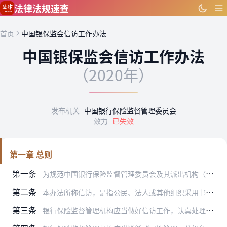
跳到主要内容
法律法规速查
首页
中国银保监会信访工作办法
中国银保监会信访工作办法
（2020年）
发布机关
中国银行保险监督管理委员会
效力
已失效
第一章 总则
第一条
为规范中国银行保险监督管理委员会及其派出机构（以下简称“银行保险监督管理机构”）信访工作，保障信访人合法权益，维护信访秩序，依据《中华人民共和国银行业监督管理法…
第二条
本办法所称信访，是指公民、法人或其他组织采用书信、传真、电话、走访等形式，向银行保险监督管理机构反映情况，提出建议、意见或者请求，依法应当由银行保险监督管理机构…
第三条
银行保险监督管理机构应当做好信访工作，认真处理来信、接待来访，倾听人民群众的意见、建议和要求，接受人民群众的监督，努力为人民服务。