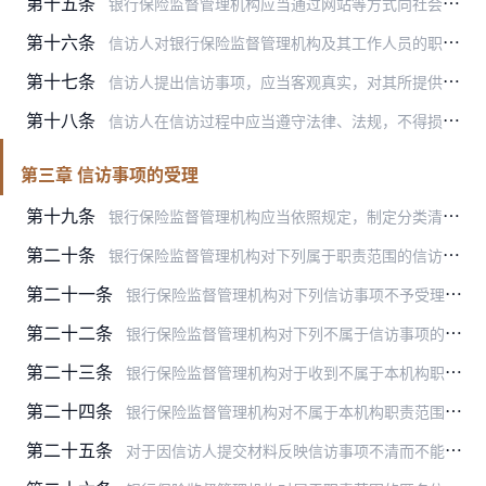
第十五条
银行保险监督管理机构应当通过网站等方式向社会公布信访工作部门的通信地址、信访电话、来访接待时间和地点等信息。
第十六条
信访人对银行保险监督管理机构及其工作人员的职务行为反映情况、提出建议、意见，或者不服银行保险监督管理机构及其工作人员的职务行为，可以依照本办法向银行保险监督管理…
第十七条
信访人提出信访事项，应当客观真实，对其所提供材料内容的真实性负责，不得捏造歪曲事实，不得诬告陷害他人。
第十八条
信访人在信访过程中应当遵守法律、法规，不得损害国家、社会、集体和他人的合法权益，自觉维护社会公共秩序和信访秩序。
第三章 信访事项的受理
第十九条
银行保险监督管理机构应当依照规定，制定分类清单和处理程序，依法分类处理信访诉求。
第二十条
银行保险监督管理机构对下列属于职责范围的信访事项应当予以受理，并在收到完备材料之日起15日内向信访人出具受理告知书。
第二十一条
银行保险监督管理机构对下列信访事项不予受理或不再受理，并在收到完备材料之日起15日内告知信访人。
第二十二条
银行保险监督管理机构对下列不属于信访事项的请求，应依照有关规定程序处理并告知材料提交人。
第二十三条
银行保险监督管理机构对于收到不属于本机构职责范围处理事项材料的，不作为信访事项予以受理，引导材料提交人向有权机关反映。
第二十四条
银行保险监督管理机构对不属于本机构职责范围，但属于其他银行保险监督管理机构职责范围的信访事项，应当在收到材料之日起15日内转交其他有职责的银行保险监督管理机构；…
第二十五条
对于因信访人提交材料反映信访事项不清而不能办理的，银行保险监督管理机构可以在接到信访事项之日起15日内告知信访人补充相关材料；有关信访受理、答复等期限自收到完备…