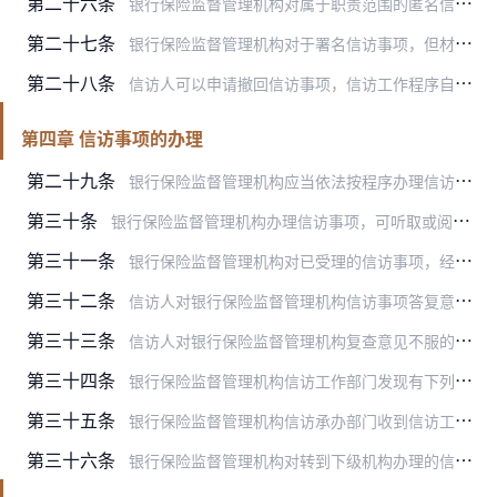
第二十六条
银行保险监督管理机构对属于职责范围的匿名信访事项，应当区别情况，妥善处理，但不进行信访事项的告知、受理、答复等。
第二十七条
银行保险监督管理机构对于署名信访事项，但材料提交人提供的联系方式、地址等不明确或存在冒名、假名，联系方式、地址不实，冒用他人联系方式、地址等情形的，按匿名信访事…
第二十八条
信访人可以申请撤回信访事项，信访工作程序自银行保险监督管理机构收到申请当日终止。
第四章 信访事项的办理
第二十九条
银行保险监督管理机构应当依法按程序办理信访事项，恪尽职守、秉公办事，规范细致、及时稳妥，不得推诿、敷衍、拖延。
第三十条
银行保险监督管理机构办理信访事项，可听取或阅悉信访人陈述事实和理由；可要求信访人、相关组织或人员说明情况，需要进一步核实有关情况的，可进行调查。对重大、复杂、疑…
第三十一条
银行保险监督管理机构对已受理的信访事项，经核实、调查，依照相关法律法规和监管规定，针对信访人的诉求事项按程序提出意见，应自受理之日起60日内办结并书面答复信访人…
第三十二条
信访人对银行保险监督管理机构信访事项答复意见不服的，可以自收到书面答复之日起30日内向原办理机构的上一级机构书面提出复查，申请材料应包括原处理意见、不服意见的事…
第三十三条
信访人对银行保险监督管理机构复查意见不服的，可以自收到书面答复之日起30日内向复查机构的上一级机构书面提出复核，申请材料应包括原处理意见、不服意见的事实和理由。…
第三十四条
银行保险监督管理机构信访工作部门发现有下列情形之一的，应当及时督办信访承办部门，并提出改进建议。
第三十五条
银行保险监督管理机构信访承办部门收到信访工作部门改正建议的，应当及时进行改正；收到书面督办意见的，应当书面反馈信访工作部门。
第三十六条
银行保险监督管理机构对转到下级机构办理的信访事项，应当加强督促、指导，要求按规定告知信访人受理情况、按时限答复信访人。