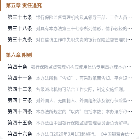
第五章 责任追究
第三十七条
银行保险监督管理机构及其领导干部、工作人员不履行或者未能正确履行信访工作职责，有下列情形之一的，应当按照中国银行保险监督管理委员会相关问责规定追究责任。
第三十八条
对具有本办法第三十七条所列情形，情节较轻的，银行保险监督管理机构对相关责任人进行通报，限期整改。
第三十九条
对在信访工作中失职失责的银行保险监督管理机构相关责任人，应当给予党纪政纪处分的，依纪依法追究责任。
第六章 附则
第四十条
银行保险监督管理机构应使用信访专用章办理本办法规定的信访事项。
第四十一条
本办法所称“告知”，可采取纸面告知、平台短信、录音电话等适当方式。
第四十二条
各级派出机构可结合工作实际，制定实施细则。
第四十三条
对外国人、无国籍人、外国组织涉及银行保险监督管理机构信访事项的处理，参照本办法执行。
第四十四条
本办法所规定的“以内”包括本数；本办法所称“日”指自然日。
第四十五条
本办法由中国银行保险监督管理委员会负责解释。
第四十六条
本办法自2020年3月1日起施行。《中国银监会信访工作办法》和《中国保险监督管理委员会信访工作办法》同时废止。原中国银监会、原中国保监会发布规定与本办法不一致的…