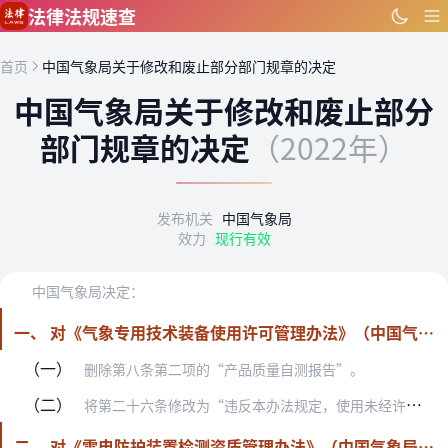
跳到主要内容
法律法规速查
首页
中国气象局关于修改和废止部分部门规章的决定
中国气象局关于修改和废止部分
部门规章的决定
（2022年）
发布机关
中国气象局
效力
现行有效
中国气象局决定：
一、 对《气象专用技术装备使用许可管理办法》（中国气象局令第28号，根据中国气象局令第35号修改）作出如下修改：
（一）
删除第八条第二项的“产品质量自测报告”。
（二）
将第二十六条修改为“违反本办法规定，使用未经许可或者被注销、撤销许可后生产的气象专用技术装备，并造成危害的，由县级以上气象主管机构按照《气象法》第三十六条的规定…
二、 对《雷电防护装置检测资质管理办法》（中国气象局令第31号，根据中国气象局令第38号修改）作出如下修改：