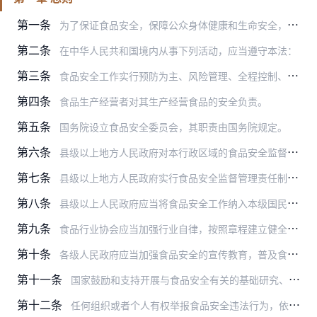
第一条
为了保证食品安全，保障公众身体健康和生命安全，制定本法。
第二条
在中华人民共和国境内从事下列活动，应当遵守本法：
第三条
食品安全工作实行预防为主、风险管理、全程控制、社会共治，建立科学、严格的监督管理制度。
第四条
食品生产经营者对其生产经营食品的安全负责。
第五条
国务院设立食品安全委员会，其职责由国务院规定。
第六条
县级以上地方人民政府对本行政区域的食品安全监督管理工作负责，统一领导、组织、协调本行政区域的食品安全监督管理工作以及食品安全突发事件应对工作，建立健全食品安全全…
第七条
县级以上地方人民政府实行食品安全监督管理责任制。上级人民政府负责对下一级人民政府的食品安全监督管理工作进行评议、考核。县级以上地方人民政府负责对本级食品安全监督…
第八条
县级以上人民政府应当将食品安全工作纳入本级国民经济和社会发展规划，将食品安全工作经费列入本级政府财政预算，加强食品安全监督管理能力建设，为食品安全工作提供保障。
第九条
食品行业协会应当加强行业自律，按照章程建立健全行业规范和奖惩机制，提供食品安全信息、技术等服务，引导和督促食品生产经营者依法生产经营，推动行业诚信建设，宣传、普…
第十条
各级人民政府应当加强食品安全的宣传教育，普及食品安全知识，鼓励社会组织、基层群众性自治组织、食品生产经营者开展食品安全法律、法规以及食品安全标准和知识的普及工作…
第十一条
国家鼓励和支持开展与食品安全有关的基础研究、应用研究，鼓励和支持食品生产经营者为提高食品安全水平采用先进技术和先进管理规范。
第十二条
任何组织或者个人有权举报食品安全违法行为，依法向有关部门了解食品安全信息，对食品安全监督管理工作提出意见和建议。