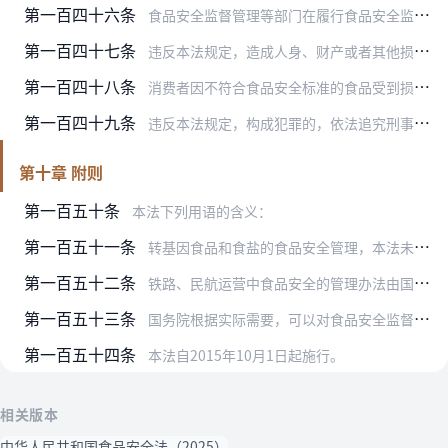
第一百四十六条
食品安全监督管理等部门在履行食品安全监督管理职责过程中，违法实施检查、强制等执法措施，给生产经营者造成损失的，应当依法予以赔偿，对直接负责的主管人员和其他直接责…
第一百四十七条
违反本法规定，造成人身、财产或者其他损害的，依法承担赔偿责任。生产经营者财产不足以同时承担民事赔偿责任和缴纳罚款、罚金时，先承担民事赔偿责任。
第一百四十八条
消费者因不符合食品安全标准的食品受到损害的，可以向经营者要求赔偿损失，也可以向生产者要求赔偿损失。接到消费者赔偿要求的生产经营者，应当实行首负责任制，先行赔付，…
第一百四十九条
违反本法规定，构成犯罪的，依法追究刑事责任。
第十章 附则
第一百五十条
本法下列用语的含义：
第一百五十一条
转基因食品和食盐的食品安全管理，本法未作规定的，适用其他法律、行政法规的规定。
第一百五十二条
铁路、民航运营中食品安全的管理办法由国务院食品安全监督管理部门会同国务院有关部门依照本法制定。
第一百五十三条
国务院根据实际需要，可以对食品安全监督管理体制作出调整。
第一百五十四条
本法自2015年10月1日起施行。
相关版本
中华人民共和国食品安全法（2025）