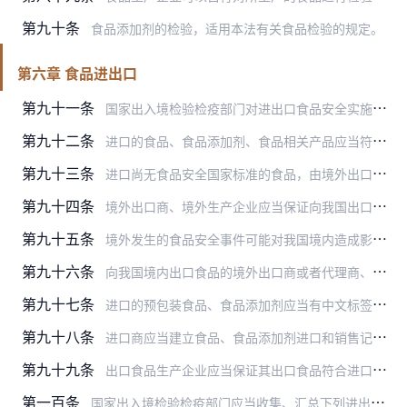
第九十条
食品添加剂的检验，适用本法有关食品检验的规定。
第六章 食品进出口
第九十一条
国家出入境检验检疫部门对进出口食品安全实施监督管理。
第九十二条
进口的食品、食品添加剂、食品相关产品应当符合我国食品安全国家标准。
第九十三条
进口尚无食品安全国家标准的食品，由境外出口商、境外生产企业或者其委托的进口商向国务院卫生行政部门提交所执行的相关国家（地区）标准或者国际标准。国务院卫生行政部门…
第九十四条
境外出口商、境外生产企业应当保证向我国出口的食品、食品添加剂、食品相关产品符合本法以及我国其他有关法律、行政法规的规定和食品安全国家标准的要求，并对标签、说明书…
第九十五条
境外发生的食品安全事件可能对我国境内造成影响，或者在进口食品、食品添加剂、食品相关产品中发现严重食品安全问题的，国家出入境检验检疫部门应当及时采取风险预警或者控…
第九十六条
向我国境内出口食品的境外出口商或者代理商、进口食品的进口商应当向国家出入境检验检疫部门备案。向我国境内出口食品的境外食品生产企业应当经国家出入境检验检疫部门注册…
第九十七条
进口的预包装食品、食品添加剂应当有中文标签；依法应当有说明书的，还应当有中文说明书。标签、说明书应当符合本法以及我国其他有关法律、行政法规的规定和食品安全国家标…
第九十八条
进口商应当建立食品、食品添加剂进口和销售记录制度，如实记录食品、食品添加剂的名称、规格、数量、生产日期、生产或者进口批号、保质期、境外出口商和购货者名称、地址及…
第九十九条
出口食品生产企业应当保证其出口食品符合进口国（地区）的标准或者合同要求。
第一百条
国家出入境检验检疫部门应当收集、汇总下列进出口食品安全信息，并及时通报相关部门、机构和企业：