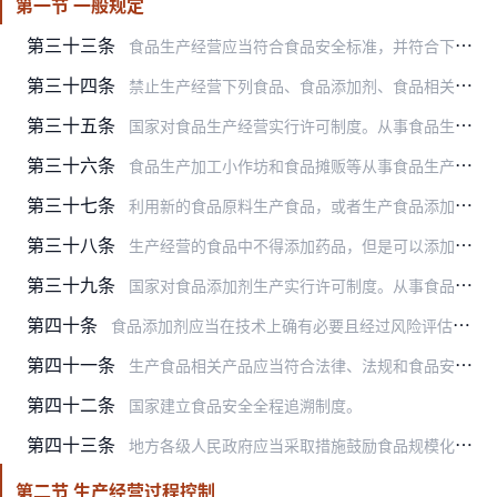
第一节 一般规定
第三十三条
食品生产经营应当符合食品安全标准，并符合下列要求：
第三十四条
禁止生产经营下列食品、食品添加剂、食品相关产品：
第三十五条
国家对食品生产经营实行许可制度。从事食品生产、食品销售、餐饮服务，应当依法取得许可。但是，销售食用农产品和仅销售预包装食品的，不需要取得许可。仅销售预包装食品的…
第三十六条
食品生产加工小作坊和食品摊贩等从事食品生产经营活动，应当符合本法规定的与其生产经营规模、条件相适应的食品安全要求，保证所生产经营的食品卫生、无毒、无害，食品安全…
第三十七条
利用新的食品原料生产食品，或者生产食品添加剂新品种、食品相关产品新品种，应当向国务院卫生行政部门提交相关产品的安全性评估材料。国务院卫生行政部门应当自收到申请之…
第三十八条
生产经营的食品中不得添加药品，但是可以添加按照传统既是食品又是中药材的物质。按照传统既是食品又是中药材的物质目录由国务院卫生行政部门会同国务院食品安全监督管理部…
第三十九条
国家对食品添加剂生产实行许可制度。从事食品添加剂生产，应当具有与所生产食品添加剂品种相适应的场所、生产设备或者设施、专业技术人员和管理制度，并依照本法第三十五条…
第四十条
食品添加剂应当在技术上确有必要且经过风险评估证明安全可靠，方可列入允许使用的范围；有关食品安全国家标准应当根据技术必要性和食品安全风险评估结果及时修订。
第四十一条
生产食品相关产品应当符合法律、法规和食品安全国家标准。对直接接触食品的包装材料等具有较高风险的食品相关产品，按照国家有关工业产品生产许可证管理的规定实施生产许可…
第四十二条
国家建立食品安全全程追溯制度。
第四十三条
地方各级人民政府应当采取措施鼓励食品规模化生产和连锁经营、配送。
第二节 生产经营过程控制