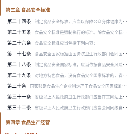
第三章 食品安全标准
第二十四条
制定食品安全标准，应当以保障公众身体健康为宗旨，做到科学合理、安全可靠。
第二十五条
食品安全标准是强制执行的标准。除食品安全标准外，不得制定其他食品强制性标准。
第二十六条
食品安全标准应当包括下列内容：
第二十七条
食品安全国家标准由国务院卫生行政部门会同国务院食品安全监督管理部门制定、公布，国务院标准化行政部门提供国家标准编号。
第二十八条
制定食品安全国家标准，应当依据食品安全风险评估结果并充分考虑食用农产品安全风险评估结果，参照相关的国际标准和国际食品安全风险评估结果，并将食品安全国家标准草案向…
第二十九条
对地方特色食品，没有食品安全国家标准的，省、自治区、直辖市人民政府卫生行政部门可以制定并公布食品安全地方标准，报国务院卫生行政部门备案。食品安全国家标准制定后，…
第三十条
国家鼓励食品生产企业制定严于食品安全国家标准或者地方标准的企业标准，在本企业适用，并报省、自治区、直辖市人民政府卫生行政部门备案。
第三十一条
省级以上人民政府卫生行政部门应当在其网站上公布制定和备案的食品安全国家标准、地方标准和企业标准，供公众免费查阅、下载。
第三十二条
省级以上人民政府卫生行政部门应当会同同级食品安全监督管理、农业行政等部门，分别对食品安全国家标准和地方标准的执行情况进行跟踪评价，并根据评价结果及时修订食品安全…
第四章 食品生产经营