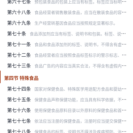
第六十七条
预包装食品的包装上应当有标签。标签应当标明下列事项：
第六十八条
食品经营者销售散装食品，应当在散装食品的容器、外包装上标明食品的名称、生产日期或者生产批号、保质期以及生产经营者名称、地址、联系方式等内容。
第六十九条
生产经营转基因食品应当按照规定显著标示。
第七十条
食品添加剂应当有标签、说明书和包装。标签、说明书应当载明本法第六十七条第一款第一项至第六项、第八项、第九项规定的事项，以及食品添加剂的使用范围、用量、使用方法，…
第七十一条
食品和食品添加剂的标签、说明书，不得含有虚假内容，不得涉及疾病预防、治疗功能。生产经营者对其提供的标签、说明书的内容负责。
第七十二条
食品经营者应当按照食品标签标示的警示标志、警示说明或者注意事项的要求销售食品。
第七十三条
食品广告的内容应当真实合法，不得含有虚假内容，不得涉及疾病预防、治疗功能。食品生产经营者对食品广告内容的真实性、合法性负责。
第四节 特殊食品
第七十四条
国家对保健食品、特殊医学用途配方食品和婴幼儿配方食品等特殊食品实行严格监督管理。
第七十五条
保健食品声称保健功能，应当具有科学依据，不得对人体产生急性、亚急性或者慢性危害。
第七十六条
使用保健食品原料目录以外原料的保健食品和首次进口的保健食品应当经国务院食品安全监督管理部门注册。但是，首次进口的保健食品中属于补充维生素、矿物质等营养物质的，应…
第七十七条
依法应当注册的保健食品，注册时应当提交保健食品的研发报告、产品配方、生产工艺、安全性和保健功能评价、标签、说明书等材料及样品，并提供相关证明文件。国务院食品安全…
第七十八条
保健食品的标签、说明书不得涉及疾病预防、治疗功能，内容应当真实，与注册或者备案的内容相一致，载明适宜人群、不适宜人群、功效成分或者标志性成分及其含量等，并声明“…