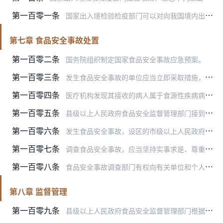
第一百零一条
国家出入境检验检疫部门可以对向我国境内出口食品的国家（地区）的食品安全管理体系和食品安全状况进行评估和审查，并根据评估和审查结果，确定相应检验检疫要求。
第七章 食品安全事故处置
第一百零二条
国务院组织制定国家食品安全事故应急预案。
第一百零三条
发生食品安全事故的单位应当立即采取措施，防止事故扩大。事故单位和接收病人进行治疗的单位应当及时向事故发生地县级人民政府食品安全监督管理、卫生行政部门报告。
第一百零四条
医疗机构发现其接收的病人属于食源性疾病病人或者疑似病人的，应当按照规定及时将相关信息向所在地县级人民政府卫生行政部门报告。县级人民政府卫生行政部门认为与食品安全…
第一百零五条
县级以上人民政府食品安全监督管理部门接到食品安全事故的报告后，应当立即会同同级卫生行政、农业行政等部门进行调查处理，并采取下列措施，防止或者减轻社会危害：
第一百零六条
发生食品安全事故，设区的市级以上人民政府食品安全监督管理部门应当立即会同有关部门进行事故责任调查，督促有关部门履行职责，向本级人民政府和上一级人民政府食品安全监…
第一百零七条
调查食品安全事故，应当坚持实事求是、尊重科学的原则，及时、准确查清事故性质和原因，认定事故责任，提出整改措施。
第一百零八条
食品安全事故调查部门有权向有关单位和个人了解与事故有关的情况，并要求提供相关资料和样品。有关单位和个人应当予以配合，按照要求提供相关资料和样品，不得拒绝。
第八章 监督管理
第一百零九条
县级以上人民政府食品安全监督管理部门根据食品安全风险监测、风险评估结果和食品安全状况等，确定监督管理的重点、方式和频次，实施风险分级管理。