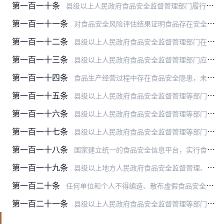
第一百一十条
县级以上人民政府食品安全监督管理部门履行食品安全监督管理职责，有权采取下列措施，对生产经营者遵守本法的情况进行监督检查：
第一百一十一条
对食品安全风险评估结果证明食品存在安全隐患，需要制定、修订食品安全标准的，在制定、修订食品安全标准前，国务院卫生行政部门应当及时会同国务院有关部门规定食品中有害…
第一百一十二条
县级以上人民政府食品安全监督管理部门在食品安全监督管理工作中可以采用国家规定的快速检测方法对食品进行抽查检测。
第一百一十三条
县级以上人民政府食品安全监督管理部门应当建立食品生产经营者食品安全信用档案，记录许可颁发、日常监督检查结果、违法行为查处等情况，依法向社会公布并实时更新；对有不…
第一百一十四条
食品生产经营过程中存在食品安全隐患，未及时采取措施消除的，县级以上人民政府食品安全监督管理部门可以对食品生产经营者的法定代表人或者主要负责人进行责任约谈。食品生…
第一百一十五条
县级以上人民政府食品安全监督管理等部门应当公布本部门的电子邮件地址或者电话，接受咨询、投诉、举报。接到咨询、投诉、举报，对属于本部门职责的，应当受理并在法定期限…
第一百一十六条
县级以上人民政府食品安全监督管理等部门应当加强对执法人员食品安全法律、法规、标准和专业知识与执法能力等的培训，并组织考核。不具备相应知识和能力的，不得从事食品安…
第一百一十七条
县级以上人民政府食品安全监督管理等部门未及时发现食品安全系统性风险，未及时消除监督管理区域内的食品安全隐患的，本级人民政府可以对其主要负责人进行责任约谈。
第一百一十八条
国家建立统一的食品安全信息平台，实行食品安全信息统一公布制度。国家食品安全总体情况、食品安全风险警示信息、重大食品安全事故及其调查处理信息和国务院确定需要统一公…
第一百一十九条
县级以上地方人民政府食品安全监督管理、卫生行政、农业行政部门获知本法规定需要统一公布的信息，应当向上级主管部门报告，由上级主管部门立即报告国务院食品安全监督管理…
第一百二十条
任何单位和个人不得编造、散布虚假食品安全信息。
第一百二十一条
县级以上人民政府食品安全监督管理等部门发现涉嫌食品安全犯罪的，应当按照有关规定及时将案件移送公安机关。对移送的案件，公安机关应当及时审查；认为有犯罪事实需要追究…