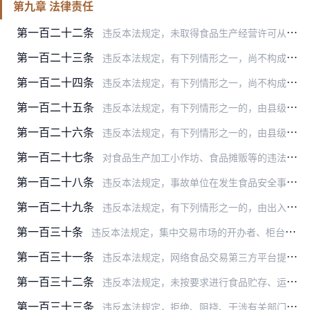
第九章 法律责任
第一百二十二条
违反本法规定，未取得食品生产经营许可从事食品生产经营活动，或者未取得食品添加剂生产许可从事食品添加剂生产活动的，由县级以上人民政府食品安全监督管理部门没收违法所…
第一百二十三条
违反本法规定，有下列情形之一，尚不构成犯罪的，由县级以上人民政府食品安全监督管理部门没收违法所得和违法生产经营的食品，并可以没收用于违法生产经营的工具、设备、原…
第一百二十四条
违反本法规定，有下列情形之一，尚不构成犯罪的，由县级以上人民政府食品安全监督管理部门没收违法所得和违法生产经营的食品、食品添加剂，并可以没收用于违法生产经营的工…
第一百二十五条
违反本法规定，有下列情形之一的，由县级以上人民政府食品安全监督管理部门没收违法所得和违法生产经营的食品、食品添加剂，并可以没收用于违法生产经营的工具、设备、原料…
第一百二十六条
违反本法规定，有下列情形之一的，由县级以上人民政府食品安全监督管理部门责令改正，给予警告；拒不改正的，处五千元以上五万元以下罚款；情节严重的，责令停产停业，直至…
第一百二十七条
对食品生产加工小作坊、食品摊贩等的违法行为的处罚，依照省、自治区、直辖市制定的具体管理办法执行。
第一百二十八条
违反本法规定，事故单位在发生食品安全事故后未进行处置、报告的，由有关主管部门按照各自职责分工责令改正，给予警告；隐匿、伪造、毁灭有关证据的，责令停产停业，没收违…
第一百二十九条
违反本法规定，有下列情形之一的，由出入境检验检疫机构依照本法第一百二十四条的规定给予处罚：
第一百三十条
违反本法规定，集中交易市场的开办者、柜台出租者、展销会的举办者允许未依法取得许可的食品经营者进入市场销售食品，或者未履行检查、报告等义务的，由县级以上人民政府食…
第一百三十一条
违反本法规定，网络食品交易第三方平台提供者未对入网食品经营者进行实名登记、审查许可证，或者未履行报告、停止提供网络交易平台服务等义务的，由县级以上人民政府食品安…
第一百三十二条
违反本法规定，未按要求进行食品贮存、运输和装卸的，由县级以上人民政府食品安全监督管理等部门按照各自职责分工责令改正，给予警告；拒不改正的，责令停产停业，并处一万…
第一百三十三条
违反本法规定，拒绝、阻挠、干涉有关部门、机构及其工作人员依法开展食品安全监督检查、事故调查处理、风险监测和风险评估的，由有关主管部门按照各自职责分工责令停产停业…