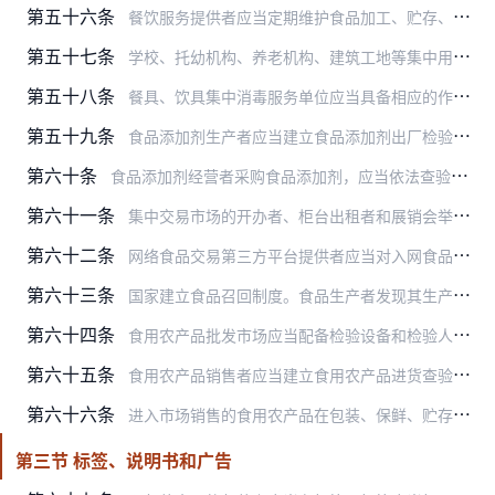
第五十六条
餐饮服务提供者应当定期维护食品加工、贮存、陈列等设施、设备；定期清洗、校验保温设施及冷藏、冷冻设施。
第五十七条
学校、托幼机构、养老机构、建筑工地等集中用餐单位的食堂应当严格遵守法律、法规和食品安全标准；从供餐单位订餐的，应当从取得食品生产经营许可的企业订购，并按照要求对…
第五十八条
餐具、饮具集中消毒服务单位应当具备相应的作业场所、清洗消毒设备或者设施，用水和使用的洗涤剂、消毒剂应当符合相关食品安全国家标准和其他国家标准、卫生规范。
第五十九条
食品添加剂生产者应当建立食品添加剂出厂检验记录制度，查验出厂产品的检验合格证和安全状况，如实记录食品添加剂的名称、规格、数量、生产日期或者生产批号、保质期、检验…
第六十条
食品添加剂经营者采购食品添加剂，应当依法查验供货者的许可证和产品合格证明文件，如实记录食品添加剂的名称、规格、数量、生产日期或者生产批号、保质期、进货日期以及供…
第六十一条
集中交易市场的开办者、柜台出租者和展销会举办者，应当依法审查入场食品经营者的许可证，明确其食品安全管理责任，定期对其经营环境和条件进行检查，发现其有违反本法规定…
第六十二条
网络食品交易第三方平台提供者应当对入网食品经营者进行实名登记，明确其食品安全管理责任；依法应当取得许可证的，还应当审查其许可证。
第六十三条
国家建立食品召回制度。食品生产者发现其生产的食品不符合食品安全标准或者有证据证明可能危害人体健康的，应当立即停止生产，召回已经上市销售的食品，通知相关生产经营者…
第六十四条
食用农产品批发市场应当配备检验设备和检验人员或者委托符合本法规定的食品检验机构，对进入该批发市场销售的食用农产品进行抽样检验；发现不符合食品安全标准的，应当要求…
第六十五条
食用农产品销售者应当建立食用农产品进货查验记录制度，如实记录食用农产品的名称、数量、进货日期以及供货者名称、地址、联系方式等内容，并保存相关凭证。记录和凭证保存…
第六十六条
进入市场销售的食用农产品在包装、保鲜、贮存、运输中使用保鲜剂、防腐剂等食品添加剂和包装材料等食品相关产品，应当符合食品安全国家标准。
第三节 标签、说明书和广告