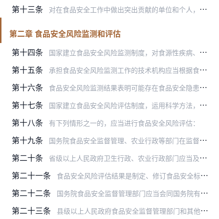
第十三条
对在食品安全工作中做出突出贡献的单位和个人，按照国家有关规定给予表彰、奖励。
第二章 食品安全风险监测和评估
第十四条
国家建立食品安全风险监测制度，对食源性疾病、食品污染以及食品中的有害因素进行监测。
第十五条
承担食品安全风险监测工作的技术机构应当根据食品安全风险监测计划和监测方案开展监测工作，保证监测数据真实、准确，并按照食品安全风险监测计划和监测方案的要求报送监测…
第十六条
食品安全风险监测结果表明可能存在食品安全隐患的，县级以上人民政府卫生行政部门应当及时将相关信息通报同级食品安全监督管理等部门，并报告本级人民政府和上级人民政府卫…
第十七条
国家建立食品安全风险评估制度，运用科学方法，根据食品安全风险监测信息、科学数据以及有关信息，对食品、食品添加剂、食品相关产品中生物性、化学性和物理性危害因素进行…
第十八条
有下列情形之一的，应当进行食品安全风险评估：
第十九条
国务院食品安全监督管理、农业行政等部门在监督管理工作中发现需要进行食品安全风险评估的，应当向国务院卫生行政部门提出食品安全风险评估的建议，并提供风险来源、相关检…
第二十条
省级以上人民政府卫生行政、农业行政部门应当及时相互通报食品、食用农产品安全风险监测信息。
第二十一条
食品安全风险评估结果是制定、修订食品安全标准和实施食品安全监督管理的科学依据。
第二十二条
国务院食品安全监督管理部门应当会同国务院有关部门，根据食品安全风险评估结果、食品安全监督管理信息，对食品安全状况进行综合分析。对经综合分析表明可能具有较高程度安…
第二十三条
县级以上人民政府食品安全监督管理部门和其他有关部门、食品安全风险评估专家委员会及其技术机构，应当按照科学、客观、及时、公开的原则，组织食品生产经营者、食品检验机…