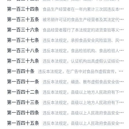
第一百三十四条
食品生产经营者在一年内累计三次因违反本法规定受到责令停产停业、吊销许可证以外处罚的，由食品安全监督管理部门责令停产停业，直至吊销许可证。
第一百三十五条
被吊销许可证的食品生产经营者及其法定代表人、直接负责的主管人员和其他直接责任人员自处罚决定作出之日起五年内不得申请食品生产经营许可，或者从事食品生产经营管理工作…
第一百三十六条
食品经营者履行了本法规定的进货查验等义务，有充分证据证明其不知道所采购的食品不符合食品安全标准，并能如实说明其进货来源的，可以免予处罚，但应当依法没收其不符合食…
第一百三十七条
违反本法规定，承担食品安全风险监测、风险评估工作的技术机构、技术人员提供虚假监测、评估信息的，依法对技术机构直接负责的主管人员和技术人员给予撤职、开除处分；有执…
第一百三十八条
违反本法规定，食品检验机构、食品检验人员出具虚假检验报告的，由授予其资质的主管部门或者机构撤销该食品检验机构的检验资质，没收所收取的检验费用，并处检验费用五倍以…
第一百三十九条
违反本法规定，认证机构出具虚假认证结论，由认证认可监督管理部门没收所收取的认证费用，并处认证费用五倍以上十倍以下罚款，认证费用不足一万元的，并处五万元以上十万元…
第一百四十条
违反本法规定，在广告中对食品作虚假宣传，欺骗消费者，或者发布未取得批准文件、广告内容与批准文件不一致的保健食品广告的，依照《中华人民共和国广告法》的规定给予处罚…
第一百四十一条
违反本法规定，编造、散布虚假食品安全信息，构成违反治安管理行为的，由公安机关依法给予治安管理处罚。
第一百四十二条
违反本法规定，县级以上地方人民政府有下列行为之一的，对直接负责的主管人员和其他直接责任人员给予记大过处分；情节较重的，给予降级或者撤职处分；情节严重的，给予开除…
第一百四十三条
违反本法规定，县级以上地方人民政府有下列行为之一的，对直接负责的主管人员和其他直接责任人员给予警告、记过或者记大过处分；造成严重后果的，给予降级或者撤职处分：
第一百四十四条
违反本法规定，县级以上人民政府食品安全监督管理、卫生行政、农业行政等部门有下列行为之一的，对直接负责的主管人员和其他直接责任人员给予记大过处分；情节较重的，给予…
第一百四十五条
违反本法规定，县级以上人民政府食品安全监督管理、卫生行政、农业行政等部门有下列行为之一，造成不良后果的，对直接负责的主管人员和其他直接责任人员给予警告、记过或者…