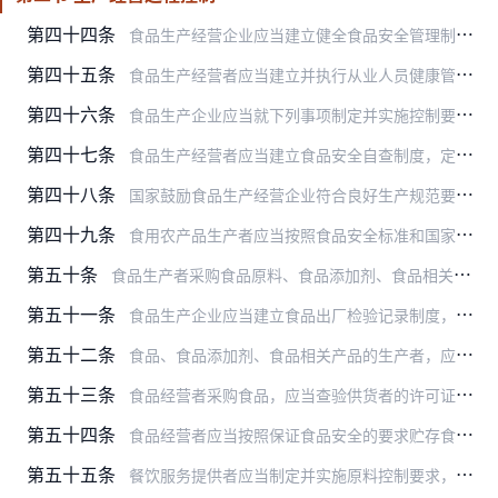
第四十四条
食品生产经营企业应当建立健全食品安全管理制度，对职工进行食品安全知识培训，加强食品检验工作，依法从事生产经营活动。
第四十五条
食品生产经营者应当建立并执行从业人员健康管理制度。患有国务院卫生行政部门规定的有碍食品安全疾病的人员，不得从事接触直接入口食品的工作。
第四十六条
食品生产企业应当就下列事项制定并实施控制要求，保证所生产的食品符合食品安全标准：
第四十七条
食品生产经营者应当建立食品安全自查制度，定期对食品安全状况进行检查评价。生产经营条件发生变化，不再符合食品安全要求的，食品生产经营者应当立即采取整改措施；有发生…
第四十八条
国家鼓励食品生产经营企业符合良好生产规范要求，实施危害分析与关键控制点体系，提高食品安全管理水平。
第四十九条
食用农产品生产者应当按照食品安全标准和国家有关规定使用农药、肥料、兽药、饲料和饲料添加剂等农业投入品，严格执行农业投入品使用安全间隔期或者休药期的规定，不得使用…
第五十条
食品生产者采购食品原料、食品添加剂、食品相关产品，应当查验供货者的许可证和产品合格证明；对无法提供合格证明的食品原料，应当按照食品安全标准进行检验；不得采购或者…
第五十一条
食品生产企业应当建立食品出厂检验记录制度，查验出厂食品的检验合格证和安全状况，如实记录食品的名称、规格、数量、生产日期或者生产批号、保质期、检验合格证号、销售日…
第五十二条
食品、食品添加剂、食品相关产品的生产者，应当按照食品安全标准对所生产的食品、食品添加剂、食品相关产品进行检验，检验合格后方可出厂或者销售。
第五十三条
食品经营者采购食品，应当查验供货者的许可证和食品出厂检验合格证或者其他合格证明（以下称合格证明文件）。
第五十四条
食品经营者应当按照保证食品安全的要求贮存食品，定期检查库存食品，及时清理变质或者超过保质期的食品。
第五十五条
餐饮服务提供者应当制定并实施原料控制要求，不得采购不符合食品安全标准的食品原料。倡导餐饮服务提供者公开加工过程，公示食品原料及其来源等信息。