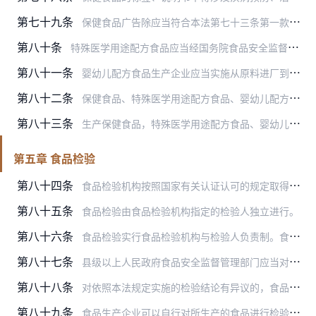
第七十九条
保健食品广告除应当符合本法第七十三条第一款的规定外，还应当声明“本品不能代替药物”；其内容应当经生产企业所在地省、自治区、直辖市人民政府食品安全监督管理部门审查…
第八十条
特殊医学用途配方食品应当经国务院食品安全监督管理部门注册。注册时，应当提交产品配方、生产工艺、标签、说明书以及表明产品安全性、营养充足性和特殊医学用途临床效果的…
第八十一条
婴幼儿配方食品生产企业应当实施从原料进厂到成品出厂的全过程质量控制，对出厂的婴幼儿配方食品实施逐批检验，保证食品安全。
第八十二条
保健食品、特殊医学用途配方食品、婴幼儿配方乳粉的注册人或者备案人应当对其提交材料的真实性负责。
第八十三条
生产保健食品，特殊医学用途配方食品、婴幼儿配方食品和其他专供特定人群的主辅食品的企业，应当按照良好生产规范的要求建立与所生产食品相适应的生产质量管理体系，定期对…
第五章 食品检验
第八十四条
食品检验机构按照国家有关认证认可的规定取得资质认定后，方可从事食品检验活动。但是，法律另有规定的除外。
第八十五条
食品检验由食品检验机构指定的检验人独立进行。
第八十六条
食品检验实行食品检验机构与检验人负责制。食品检验报告应当加盖食品检验机构公章，并有检验人的签名或者盖章。食品检验机构和检验人对出具的食品检验报告负责。
第八十七条
县级以上人民政府食品安全监督管理部门应当对食品进行定期或者不定期的抽样检验，并依据有关规定公布检验结果，不得免检。进行抽样检验，应当购买抽取的样品，委托符合本法…
第八十八条
对依照本法规定实施的检验结论有异议的，食品生产经营者可以自收到检验结论之日起七个工作日内向实施抽样检验的食品安全监督管理部门或者其上一级食品安全监督管理部门提出…
第八十九条
食品生产企业可以自行对所生产的食品进行检验，也可以委托符合本法规定的食品检验机构进行检验。