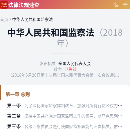
跳到主要内容
法律法规速查
首页
中华人民共和国监察法
中华人民共和国监察法
（2018
年）
发布机关
全国人民代表大会
效力
已失效
（2018年3月20日第十三届全国人民代表大会第一次会议通过）
第一章 总则
第一条
为了深化国家监察体制改革，加强对所有行使公权力的公职人员的监督，实现国家监察全面覆盖，深入开展反腐败工作，推进国家治理体系和治理能力现代化，根据宪法，制定本法。
第二条
坚持中国共产党对国家监察工作的领导，以马克思列宁主义、毛泽东思想、邓小平理论、“三个代表”重要思想、科学发展观、习近平新时代中国特色社会主义思想为指导，构建集中…
第三条
各级监察委员会是行使国家监察职能的专责机关，依照本法对所有行使公权力的公职人员（以下称公职人员）进行监察，调查职务违法和职务犯罪，开展廉政建设和反腐败工作，维护…