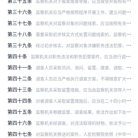
第三十五条
监察机关对于报案或者举报，应当接受并按照有关规定处理。对于不属于本机关管辖的，应当移送主管机关处理。
第三十六条
监察机关应当严格按照程序开展工作，建立问题线索处置、调查、审理各部门相互协调、相互制约的工作机制。
第三十七条
监察机关对监察对象的问题线索，应当按照有关规定提出处置意见，履行审批手续，进行分类办理。线索处置情况应当定期汇总、通报，定期检查、抽查。
第三十八条
需要采取初步核实方式处置问题线索的，监察机关应当依法履行审批程序，成立核查组。初步核实工作结束后，核查组应当撰写初步核实情况报告，提出处理建议。承办部门应当提出…
第三十九条
经过初步核实，对监察对象涉嫌职务违法犯罪，需要追究法律责任的，监察机关应当按照规定的权限和程序办理立案手续。
第四十条
监察机关对职务违法和职务犯罪案件，应当进行调查，收集被调查人有无违法犯罪以及情节轻重的证据，查明违法犯罪事实，形成相互印证、完整稳定的证据链。
第四十一条
调查人员采取讯问、询问、留置、搜查、调取、查封、扣押、勘验检查等调查措施，均应当依照规定出示证件，出具书面通知，由二人以上进行，形成笔录、报告等书面材料，并由相…
第四十二条
调查人员应当严格执行调查方案，不得随意扩大调查范围、变更调查对象和事项。
第四十三条
监察机关采取留置措施，应当由监察机关领导人员集体研究决定。设区的市级以下监察机关采取留置措施，应当报上一级监察机关批准。省级监察机关采取留置措施，应当报国家监察…
第四十四条
对被调查人采取留置措施后，应当在二十四小时以内，通知被留置人员所在单位和家属，但有可能毁灭、伪造证据，干扰证人作证或者串供等有碍调查情形的除外。有碍调查的情形消…
第四十五条
监察机关根据监督、调查结果，依法作出如下处置：
第四十六条
监察机关经调查，对违法取得的财物，依法予以没收、追缴或者责令退赔；对涉嫌犯罪取得的财物，应当随案移送人民检察院。
第四十七条
对监察机关移送的案件，人民检察院依照《中华人民共和国刑事诉讼法》对被调查人采取强制措施。