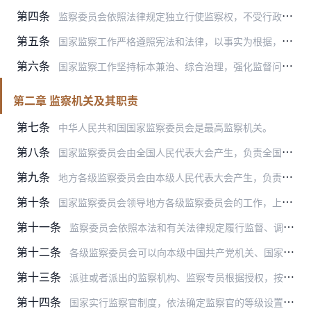
第四条
监察委员会依照法律规定独立行使监察权，不受行政机关、社会团体和个人的干涉。
第五条
国家监察工作严格遵照宪法和法律，以事实为根据，以法律为准绳；在适用法律上一律平等，保障当事人的合法权益；权责对等，严格监督；惩戒与教育相结合，宽严相济。
第六条
国家监察工作坚持标本兼治、综合治理，强化监督问责，严厉惩治腐败；深化改革、健全法治，有效制约和监督权力；加强法治教育和道德教育，弘扬中华优秀传统文化，构建不敢腐…
第二章 监察机关及其职责
第七条
中华人民共和国国家监察委员会是最高监察机关。
第八条
国家监察委员会由全国人民代表大会产生，负责全国监察工作。
第九条
地方各级监察委员会由本级人民代表大会产生，负责本行政区域内的监察工作。
第十条
国家监察委员会领导地方各级监察委员会的工作，上级监察委员会领导下级监察委员会的工作。
第十一条
监察委员会依照本法和有关法律规定履行监督、调查、处置职责：
第十二条
各级监察委员会可以向本级中国共产党机关、国家机关、法律法规授权或者委托管理公共事务的组织和单位以及所管辖的行政区域、国有企业等派驻或者派出监察机构、监察专员。
第十三条
派驻或者派出的监察机构、监察专员根据授权，按照管理权限依法对公职人员进行监督，提出监察建议，依法对公职人员进行调查、处置。
第十四条
国家实行监察官制度，依法确定监察官的等级设置、任免、考评和晋升等制度。