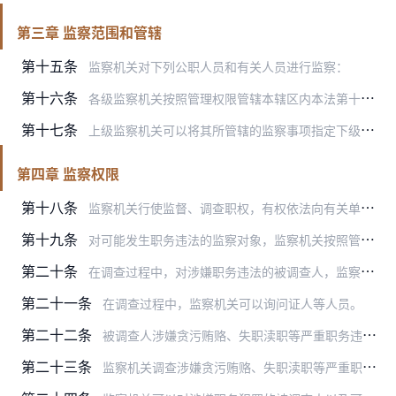
第三章 监察范围和管辖
第十五条
监察机关对下列公职人员和有关人员进行监察：
第十六条
各级监察机关按照管理权限管辖本辖区内本法第十五条规定的人员所涉监察事项。
第十七条
上级监察机关可以将其所管辖的监察事项指定下级监察机关管辖，也可以将下级监察机关有管辖权的监察事项指定给其他监察机关管辖。
第四章 监察权限
第十八条
监察机关行使监督、调查职权，有权依法向有关单位和个人了解情况，收集、调取证据。有关单位和个人应当如实提供。
第十九条
对可能发生职务违法的监察对象，监察机关按照管理权限，可以直接或者委托有关机关、人员进行谈话或者要求说明情况。
第二十条
在调查过程中，对涉嫌职务违法的被调查人，监察机关可以要求其就涉嫌违法行为作出陈述，必要时向被调查人出具书面通知。
第二十一条
在调查过程中，监察机关可以询问证人等人员。
第二十二条
被调查人涉嫌贪污贿赂、失职渎职等严重职务违法或者职务犯罪，监察机关已经掌握其部分违法犯罪事实及证据，仍有重要问题需要进一步调查，并有下列情形之一的，经监察机关依…
第二十三条
监察机关调查涉嫌贪污贿赂、失职渎职等严重职务违法或者职务犯罪，根据工作需要，可以依照规定查询、冻结涉案单位和个人的存款、汇款、债券、股票、基金份额等财产。有关单…