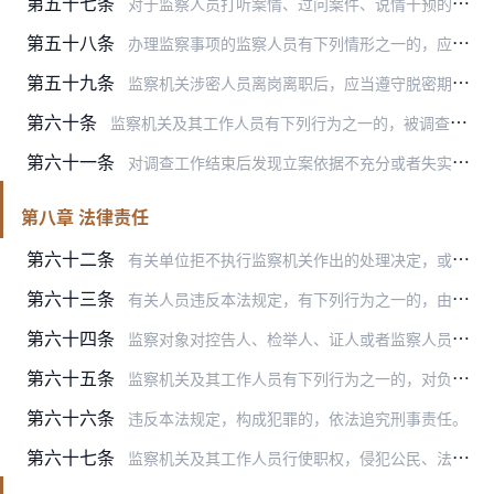
第五十七条
对于监察人员打听案情、过问案件、说情干预的，办理监察事项的监察人员应当及时报告。有关情况应当登记备案。
第五十八条
办理监察事项的监察人员有下列情形之一的，应当自行回避，监察对象、检举人及其他有关人员也有权要求其回避：
第五十九条
监察机关涉密人员离岗离职后，应当遵守脱密期管理规定，严格履行保密义务，不得泄露相关秘密。
第六十条
监察机关及其工作人员有下列行为之一的，被调查人及其近亲属有权向该机关申诉：
第六十一条
对调查工作结束后发现立案依据不充分或者失实，案件处置出现重大失误，监察人员严重违法的，应当追究负有责任的领导人员和直接责任人员的责任。
第八章 法律责任
第六十二条
有关单位拒不执行监察机关作出的处理决定，或者无正当理由拒不采纳监察建议的，由其主管部门、上级机关责令改正，对单位给予通报批评；对负有责任的领导人员和直接责任人员…
第六十三条
有关人员违反本法规定，有下列行为之一的，由其所在单位、主管部门、上级机关或者监察机关责令改正，依法给予处理：
第六十四条
监察对象对控告人、检举人、证人或者监察人员进行报复陷害的；控告人、检举人、证人捏造事实诬告陷害监察对象的，依法给予处理。
第六十五条
监察机关及其工作人员有下列行为之一的，对负有责任的领导人员和直接责任人员依法给予处理：
第六十六条
违反本法规定，构成犯罪的，依法追究刑事责任。
第六十七条
监察机关及其工作人员行使职权，侵犯公民、法人和其他组织的合法权益造成损害的，依法给予国家赔偿。