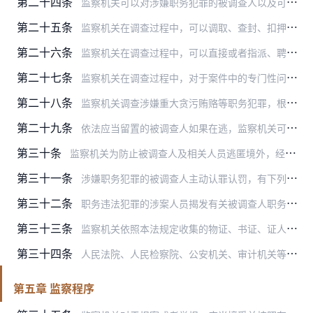
第二十四条
监察机关可以对涉嫌职务犯罪的被调查人以及可能隐藏被调查人或者犯罪证据的人的身体、物品、住处和其他有关地方进行搜查。在搜查时，应当出示搜查证，并有被搜查人或者其家…
第二十五条
监察机关在调查过程中，可以调取、查封、扣押用以证明被调查人涉嫌违法犯罪的财物、文件和电子数据等信息。采取调取、查封、扣押措施，应当收集原物原件，会同持有人或者保…
第二十六条
监察机关在调查过程中，可以直接或者指派、聘请具有专门知识、资格的人员在调查人员主持下进行勘验检查。勘验检查情况应当制作笔录，由参加勘验检查的人员和见证人签名或者…
第二十七条
监察机关在调查过程中，对于案件中的专门性问题，可以指派、聘请有专门知识的人进行鉴定。鉴定人进行鉴定后，应当出具鉴定意见，并且签名。
第二十八条
监察机关调查涉嫌重大贪污贿赂等职务犯罪，根据需要，经过严格的批准手续，可以采取技术调查措施，按照规定交有关机关执行。
第二十九条
依法应当留置的被调查人如果在逃，监察机关可以决定在本行政区域内通缉，由公安机关发布通缉令，追捕归案。通缉范围超出本行政区域的，应当报请有权决定的上级监察机关决定…
第三十条
监察机关为防止被调查人及相关人员逃匿境外，经省级以上监察机关批准，可以对被调查人及相关人员采取限制出境措施，由公安机关依法执行。对于不需要继续采取限制出境措施的…
第三十一条
涉嫌职务犯罪的被调查人主动认罪认罚，有下列情形之一的，监察机关经领导人员集体研究，并报上一级监察机关批准，可以在移送人民检察院时提出从宽处罚的建议：
第三十二条
职务违法犯罪的涉案人员揭发有关被调查人职务违法犯罪行为，查证属实的，或者提供重要线索，有助于调查其他案件的，监察机关经领导人员集体研究，并报上一级监察机关批准，…
第三十三条
监察机关依照本法规定收集的物证、书证、证人证言、被调查人供述和辩解、视听资料、电子数据等证据材料，在刑事诉讼中可以作为证据使用。
第三十四条
人民法院、人民检察院、公安机关、审计机关等国家机关在工作中发现公职人员涉嫌贪污贿赂、失职渎职等职务违法或者职务犯罪的问题线索，应当移送监察机关，由监察机关依法调…
第五章 监察程序