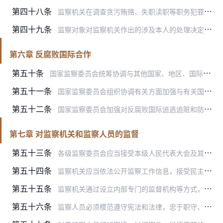
第四十八条
监察机关在调查贪污贿赂、失职渎职等职务犯罪案件过程中，被调查人逃匿或者死亡，有必要继续调查的，经省级以上监察机关批准，应当继续调查并作出结论。被调查人逃匿，在通…
第四十九条
监察对象对监察机关作出的涉及本人的处理决定不服的，可以在收到处理决定之日起一个月内，向作出决定的监察机关申请复审，复审机关应当在一个月内作出复审决定；监察对象对…
第六章 反腐败国际合作
第五十条
国家监察委员会统筹协调与其他国家、地区、国际组织开展的反腐败国际交流、合作，组织反腐败国际条约实施工作。
第五十一条
国家监察委员会组织协调有关方面加强与有关国家、地区、国际组织在反腐败执法、引渡、司法协助、被判刑人的移管、资产追回和信息交流等领域的合作。
第五十二条
国家监察委员会加强对反腐败国际追逃追赃和防逃工作的组织协调，督促有关单位做好相关工作：
第七章 对监察机关和监察人员的监督
第五十三条
各级监察委员会应当接受本级人民代表大会及其常务委员会的监督。
第五十四条
监察机关应当依法公开监察工作信息，接受民主监督、社会监督、舆论监督。
第五十五条
监察机关通过设立内部专门的监督机构等方式，加强对监察人员执行职务和遵守法律情况的监督，建设忠诚、干净、担当的监察队伍。
第五十六条
监察人员必须模范遵守宪法和法律，忠于职守、秉公执法，清正廉洁、保守秘密；必须具有良好的政治素质，熟悉监察业务，具备运用法律、法规、政策和调查取证等能力，自觉接受…