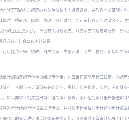
项的有关问题向有关单位和个人进行调查，并取得有关证明材料。有关单位和个人应当支持、
得转移、隐匿、篡改、毁弃财务、会计资料以及与财政收支、财务收支有关的业务、管理等资
级主管机关、单位有关财政收支、财务收支的规定与法律、行政法规相抵触的，应当建议有关
通报或者向社会公布审计结果。
可以提请公安、财政、自然资源、生态环境、海关、税务、市场监督管理等机
确定的审计事项组成审计组，并应当在实施审计三日前，向被审计单位送达审计通知书；遇有
，查阅与审计事项有关的文件、资料，检查现金、实物、有价证券和信息系统，向有关单
向审计机关提出审计组的审计报告。审计组的审计报告报送审计机关前，应当征求被审计单位
计组的审计报告进行审议，并对被审计单位对审计组的审计报告提出的意见一并研究后，出具
关作出的审计决定违反国家有关规定的，可以责成下级审计机关予以变更或者撤销，