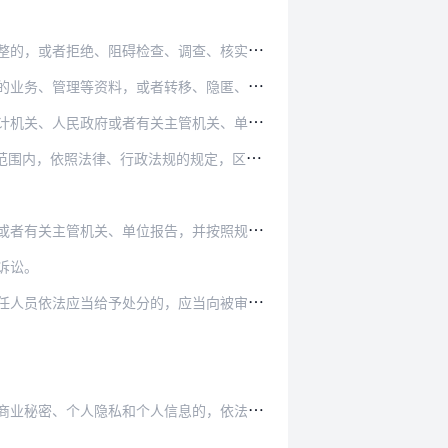
调查、核实有关情况的，由审计机关责令改正，可以…
移、隐匿、故意毁损所持有的违反国家规定取得的资…
管机关、单位在法定职权范围内，依照法律、行政法…
的规定，区别情况采取前条规定的处理措施，并可…
管机关、单位报告，并按照规定向社会公布。
诉讼。
应当向被审计单位提出处理建议，或者移送监察机关…
息的，依法给予处分；构成犯罪的，依法追究刑事责…