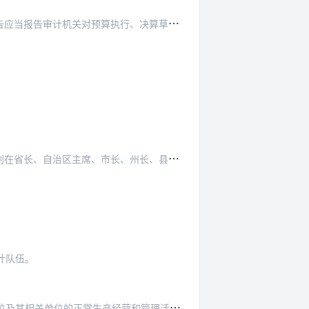
执行、决算草案以及其他财政收支的审计情况，重…
长、州长、县长、区长和上一级审计机关的领导下…
。
计队伍。
及其相关单位的正常生产经营和管理活动。