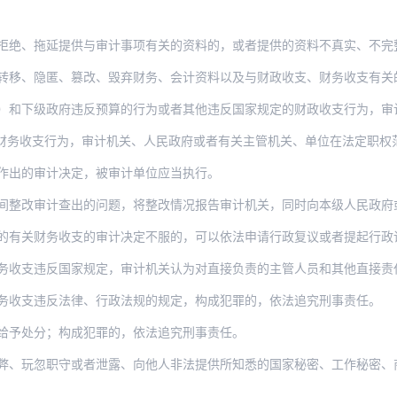
延提供与审计事项有关的资料的，或者提供的资料不真实、不完整的，或者拒绝、阻碍检查、
匿、篡改、毁弃财务、会计资料以及与财政收支、财务收支有关的业务、管理等资料，或者转
政府违反预算的行为或者其他违反国家规定的财政收支行为，审计机关、人民政府或者有关主
行为，审计机关、人民政府或者有关主管机关、单位在法定职权范围内，依照法律、行政法规
作出的审计决定，被审计单位应当执行。
整改审计查出的问题，将整改情况报告审计机关，同时向本级人民政府或者有关主
的有关财务收支的审计决定不服的，可以依法申请行政复议或者提起行政
反国家规定，审计机关认为对直接负责的主管人员和其他直接责任人员依法应当给予处分的，
务收支违反法律、行政法规的规定，构成犯罪的，依法追究刑事责任。
给予处分；构成犯罪的，依法追究刑事责任。
职守或者泄露、向他人非法提供所知悉的国家秘密、工作秘密、商业秘密、个人隐私和个人信