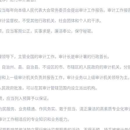
向本级人民代表大会常务委员会提出审计工作报告。审计工作报告应当报告审计机关对预算
审计监督权，不受其他行政机关、社会团体和个人的干涉。
项，应当客观公正，实事求是，廉洁奉公，保守秘密。
理领导下，主管全国的审计工作。审计长是审计署的行政首长。
、县、自治县、不设区的市、市辖区的人民政府的审计机关，分别在省长、自治区主席、市
府和上一级审计机关负责并报告工作，审计业务以上级审计机关领导为主
人民政府批准，可以在其审计管辖范围内设立派出机构。
费，应当列入预算予以保证。
为民服务、业务精通、作风务实、敢于担当、清正廉洁的高素质专业化审
审计工作相适应的专业知识和业务能力。
可能影响其依法独立履行审计监督职责的活动，不得干预、插手被审计单位