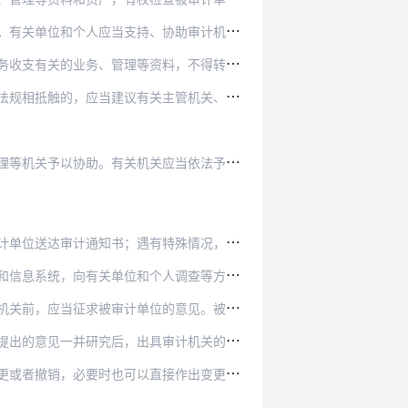
协助审计机关工作，如实向审计机关反映情况，提供…
料，不得转移、隐匿、故意毁损所持有的违反国家规…
主管机关、单位纠正；有关主管机关、单位不予纠正…
关予以协助。有关机关应当依法予以配合。
特殊情况，经县级以上人民政府审计机关负责人批准…
位和个人调查等方式进行审计，并取得证明材料。
的意见。被审计单位应当自接到审计组的审计报告之…
审计机关的审计报告。对违反国家规定的财政收支、…
必要时也可以直接作出变更或者撤销的决定。