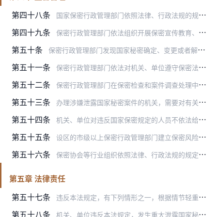
第四十八条
国家保密行政管理部门依照法律、行政法规的规定，制定保密规章和国家保密标准。
第四十九条
保密行政管理部门依法组织开展保密宣传教育、保密检查、保密技术防护、保密违法案件调查处理工作，对保密工作进行指导和监督管理。
第五十条
保密行政管理部门发现国家秘密确定、变更或者解除不当的，应当及时通知有关机关、单位予以纠正。
第五十一条
保密行政管理部门依法对机关、单位遵守保密法律法规和相关制度的情况进行检查；涉嫌保密违法的，应当及时调查处理或者组织、督促有关机关、单位调查处理；涉嫌犯罪的，应当…
第五十二条
保密行政管理部门在保密检查和案件调查处理中，可以依法查阅有关材料、询问人员、记录情况，先行登记保存有关设施、设备、文件资料等；必要时，可以进行保密技术检测。
第五十三条
办理涉嫌泄露国家秘密案件的机关，需要对有关事项是否属于国家秘密、属于何种密级进行鉴定的，由国家保密行政管理部门或者省、自治区、直辖市保密行政管理部门鉴定。
第五十四条
机关、单位对违反国家保密规定的人员不依法给予处分的，保密行政管理部门应当建议纠正；对拒不纠正的，提请其上一级机关或者监察机关对该机关、单位负有责任的领导人员和直…
第五十五条
设区的市级以上保密行政管理部门建立保密风险评估机制、监测预警制度、应急处置制度，会同有关部门开展信息收集、分析、通报工作。
第五十六条
保密协会等行业组织依照法律、行政法规的规定开展活动，推动行业自律，促进行业健康发展。
第五章 法律责任
第五十七条
违反本法规定，有下列情形之一，根据情节轻重，依法给予处分；有违法所得的，没收违法所得：
第五十八条
机关、单位违反本法规定，发生重大泄露国家秘密案件的，依法对直接负责的主管人员和其他直接责任人员给予处分。不适用处分的人员，由保密行政管理部门督促其主管部门予以处…