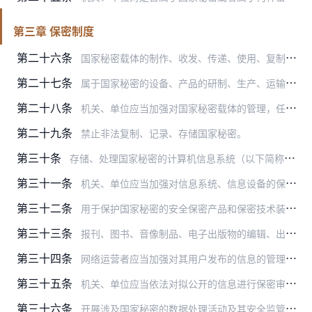
第三章 保密制度
第二十六条
国家秘密载体的制作、收发、传递、使用、复制、保存、维修和销毁，应当符合国家保密规定。
第二十七条
属于国家秘密的设备、产品的研制、生产、运输、使用、保存、维修和销毁，应当符合国家保密规定。
第二十八条
机关、单位应当加强对国家秘密载体的管理，任何组织和个人不得有下列行为：
第二十九条
禁止非法复制、记录、存储国家秘密。
第三十条
存储、处理国家秘密的计算机信息系统（以下简称涉密信息系统）按照涉密程度实行分级保护。
第三十一条
机关、单位应当加强对信息系统、信息设备的保密管理，建设保密自监管设施，及时发现并处置安全保密风险隐患。任何组织和个人不得有下列行为：
第三十二条
用于保护国家秘密的安全保密产品和保密技术装备应当符合国家保密规定和标准。
第三十三条
报刊、图书、音像制品、电子出版物的编辑、出版、印制、发行，广播节目、电视节目、电影的制作和播放，网络信息的制作、复制、发布、传播，应当遵守国家保密规定。
第三十四条
网络运营者应当加强对其用户发布的信息的管理，配合监察机关、保密行政管理部门、公安机关、国家安全机关对涉嫌泄露国家秘密案件进行调查处理；发现利用互联网及其他公共信…
第三十五条
机关、单位应当依法对拟公开的信息进行保密审查，遵守国家保密规定。
第三十六条
开展涉及国家秘密的数据处理活动及其安全监管应当符合国家保密规定。