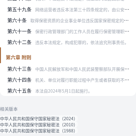
第五十九条
网络运营者违反本法第三十四条规定的，由公安机关、国家安全机关、电信主管部门、保密行政管理部门按照各自职责分工依法予以处罚。
第六十条
取得保密资质的企业事业单位违反国家保密规定的，由保密行政管理部门责令限期整改，给予警告或者通报批评；有违法所得的，没收违法所得；情节严重的，暂停涉密业务、降低资…
第六十一条
保密行政管理部门的工作人员在履行保密管理职责中滥用职权、玩忽职守、徇私舞弊的，依法给予处分。
第六十二条
违反本法规定，构成犯罪的，依法追究刑事责任。
第六章 附则
第六十三条
中国人民解放军和中国人民武装警察部队开展保密工作的具体规定，由中央军事委员会根据本法制定。
第六十四条
机关、单位对履行职能过程中产生或者获取的不属于国家秘密但泄露后会造成一定不利影响的事项，适用工作秘密管理办法采取必要的保护措施。工作秘密管理办法另行规定。
第六十五条
本法自2024年5月1日起施行。
相关版本
中华人民共和国保守国家秘密法（2024）
中华人民共和国保守国家秘密法（2010）
中华人民共和国保守国家秘密法（1988）