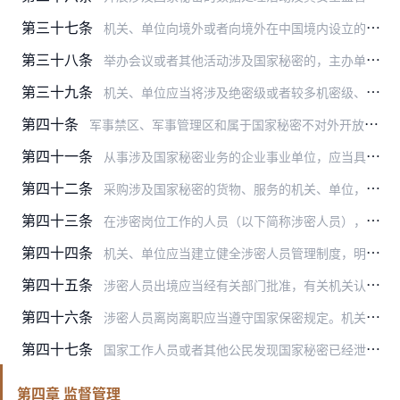
第三十七条
机关、单位向境外或者向境外在中国境内设立的组织、机构提供国家秘密，任用、聘用的境外人员因工作需要知悉国家秘密的，按照国家有关规定办理。
第三十八条
举办会议或者其他活动涉及国家秘密的，主办单位应当采取保密措施，并对参加人员进行保密教育，提出具体保密要求。
第三十九条
机关、单位应当将涉及绝密级或者较多机密级、秘密级国家秘密的机构确定为保密要害部门，将集中制作、存放、保管国家秘密载体的专门场所确定为保密要害部位，按照国家保密规…
第四十条
军事禁区、军事管理区和属于国家秘密不对外开放的其他场所、部位，应当采取保密措施，未经有关部门批准，不得擅自决定对外开放或者扩大开放范围。
第四十一条
从事涉及国家秘密业务的企业事业单位，应当具备相应的保密管理能力，遵守国家保密规定。
第四十二条
采购涉及国家秘密的货物、服务的机关、单位，直接涉及国家秘密的工程建设、设计、施工、监理等单位，应当遵守国家保密规定。
第四十三条
在涉密岗位工作的人员（以下简称涉密人员），按照涉密程度分为核心涉密人员、重要涉密人员和一般涉密人员，实行分类管理。
第四十四条
机关、单位应当建立健全涉密人员管理制度，明确涉密人员的权利、岗位责任和要求，对涉密人员履行职责情况开展经常性的监督检查。
第四十五条
涉密人员出境应当经有关部门批准，有关机关认为涉密人员出境将对国家安全造成危害或者对国家利益造成重大损失的，不得批准出境。
第四十六条
涉密人员离岗离职应当遵守国家保密规定。机关、单位应当开展保密教育提醒，清退国家秘密载体，实行脱密期管理。涉密人员在脱密期内，不得违反规定就业和出境，不得以任何方…
第四十七条
国家工作人员或者其他公民发现国家秘密已经泄露或者可能泄露时，应当立即采取补救措施并及时报告有关机关、单位。机关、单位接到报告后，应当立即作出处理，并及时向保密行…
第四章 监督管理