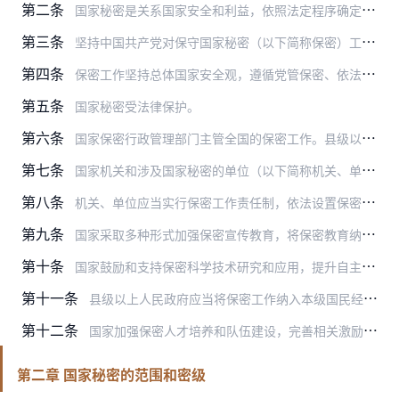
第二条
国家秘密是关系国家安全和利益，依照法定程序确定，在一定时间内只限一定范围的人员知悉的事项。
第三条
坚持中国共产党对保守国家秘密（以下简称保密）工作的领导。中央保密工作领导机构领导全国保密工作，研究制定、指导实施国家保密工作战略和重大方针政策，统筹协调国家保密…
第四条
保密工作坚持总体国家安全观，遵循党管保密、依法管理，积极防范、突出重点，技管并重、创新发展的原则，既确保国家秘密安全，又便利信息资源合理利用。
第五条
国家秘密受法律保护。
第六条
国家保密行政管理部门主管全国的保密工作。县级以上地方各级保密行政管理部门主管本行政区域的保密工作。
第七条
国家机关和涉及国家秘密的单位（以下简称机关、单位）管理本机关和本单位的保密工作。
第八条
机关、单位应当实行保密工作责任制，依法设置保密工作机构或者指定专人负责保密工作，健全保密管理制度，完善保密防护措施，开展保密宣传教育，加强保密监督检查。
第九条
国家采取多种形式加强保密宣传教育，将保密教育纳入国民教育体系和公务员教育培训体系，鼓励大众传播媒介面向社会进行保密宣传教育，普及保密知识，宣传保密法治，增强全社…
第十条
国家鼓励和支持保密科学技术研究和应用，提升自主创新能力，依法保护保密领域的知识产权。
第十一条
县级以上人民政府应当将保密工作纳入本级国民经济和社会发展规划，所需经费列入本级预算。
第十二条
国家加强保密人才培养和队伍建设，完善相关激励保障机制。
第二章 国家秘密的范围和密级