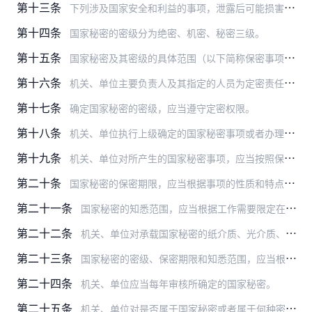
第十三条
下列涉及国家安全和利益的事项，泄露后可能损害国家在政治、经济、国防、外交等领域的安全和利益的，应当确定为国家秘密：
第十四条
国家秘密的密级分为绝密、机密、秘密三级。
第十五条
国家秘密及其密级的具体范围（以下简称保密事项范围），由国家保密行政管理部门单独或者会同有关中央国家机关规定。
第十六条
机关、单位主要负责人及其指定的人员为定密责任人，负责本机关、本单位的国家秘密确定、变更和解除工作。
第十七条
确定国家秘密的密级，应当遵守定密权限。
第十八条
机关、单位执行上级确定的国家秘密事项或者办理其他机关、单位确定的国家秘密事项，需要派生定密的，应当根据所执行、办理的国家秘密事项的密级确定。
第十九条
机关、单位对所产生的国家秘密事项，应当按照保密事项范围的规定确定密级，同时确定保密期限和知悉范围；有条件的可以标注密点。
第二十条
国家秘密的保密期限，应当根据事项的性质和特点，按照维护国家安全和利益的需要，限定在必要的期限内；不能确定期限的，应当确定解密的条件。
第二十一条
国家秘密的知悉范围，应当根据工作需要限定在最小范围。
第二十二条
机关、单位对承载国家秘密的纸介质、光介质、电磁介质等载体（以下简称国家秘密载体）以及属于国家秘密的设备、产品，应当作出国家秘密标志。
第二十三条
国家秘密的密级、保密期限和知悉范围，应当根据情况变化及时变更。国家秘密的密级、保密期限和知悉范围的变更，由原定密机关、单位决定，也可以由其上级机关决定。
第二十四条
机关、单位应当每年审核所确定的国家秘密。
第二十五条
机关、单位对是否属于国家秘密或者属于何种密级不明确或者有争议的，由国家保密行政管理部门或者省、自治区、直辖市保密行政管理部门按照国家保密规定确定。