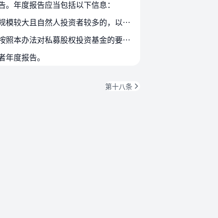
告。年度报告应当包括以下信息：
第二十四条 私募股权投资基金的年度财务会计报告应当经会计师事务所审计。私募股权投资基金管理规模较大且自然人投资者较多的，以及存在中国证监会规定的其他情形的，其年度财务会计报…
第二十五条 私募基金管理人应当向投资者披露创业投资基金年度报告，披露的内容、时间和审计要求按照本办法对私募股权投资基金的要求执行。
者年度报告。
第十八条