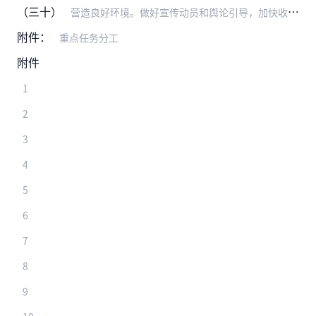
（三十）
营造良好环境。做好宣传动员和舆论引导，加快收入分配、企业用人制度以及学校编制、教学科研管理等配套改革，引导形成学校主动服务经济社会发展、企业重视“投资于人”的普…
附件：
重点任务分工
附件
1
2
3
4
5
6
7
8
9