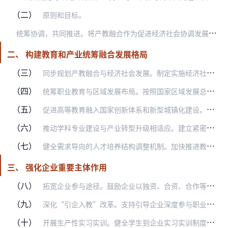
（二）
原则和目标。
统
筹协调，共同推进。将产教融合作为促进经济社会协调发展的重要举措，融入经济转型升级各环节，贯穿人才开发全过程，形成政府企业学校行业社会协同推进的工作格局。
二、 构建教育和产业统筹融合发展格局
（三）
同步规划产教融合与经济社会发展。制定实施经济社会发展规划，以及区域发展、产业发展、城市建设和重大生产力布局规划，要明确产教融合发展要求，将教育优先、人才先行融入…
（四）
统筹职业教育与区域发展布局。按照国家区域发展总体战略和主体功能区规划，优化职业教育布局，引导职业教育资源逐步向产业和人口集聚区集中。面向脱贫攻坚主战场，积极推进…
（五）
促进高等教育融入国家创新体系和新型城镇化建设。完善世界一流大学和一流学科建设推进机制，注重发挥对国家和区域创新中心发展的支撑引领作用。健全高等学校与行业骨干企业…
（六）
推动学科专业建设与产业转型升级相适应。建立紧密对接产业链、创新链的学科专业体系。大力发展现代农业、智能制造、高端装备、新一代信息技术、生物医药、节能环保、新能源…
（七）
健全需求导向的人才培养结构调整机制。加快推进教育“放管服”改革，注重发挥市场机制配置非基本公共教育资源作用，强化就业市场对人才供给的有效调节。进一步完善高校毕业…
三、 强化企业重要主体作用
（八）
拓宽企业参与途径。鼓励企业以独资、合资、合作等方式依法参与举办职业教育、高等教育。坚持准入条件透明化、审批范围最小化，细化标准、简化流程、优化服务，改进办学准入…
（九）
深化“引企入教”改革。支持引导企业深度参与职业学校、高等学校教育教学改革，多种方式参与学校专业规划、教材开发、教学设计、课程设置、实习实训，促进企业需求融入人才…
（十）
开展生产性实习实训。健全学生到企业实习实训制度。鼓励以引企驻校、引校进企、校企一体等方式，吸引优势企业与学校共建共享生产性实训基地。支持各地依托学校建设行业或区…