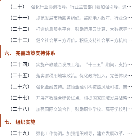
（二十）
强化行业协调指导。行业主管部门要加强引导，通过职能转移、授权委托等方式，积极支持行业组织制定深化产教融合工作计划，开展人才需求预测、校企合作对接、教育教学指导、…
（二十一）
规范发展市场服务组织。鼓励地方政府、行业企业、学校通过购买服务、合作设立等方式，积极培育市场导向、对接供需、精准服务、规范运作的产教融合服务组织（企业）。支持利…
（二十二）
打造信息服务平台。鼓励运用云计算、大数据等信息技术，建设市场化、专业化、开放共享的产教融合信息服务平台。依托平台汇聚区域和行业人才供需、校企合作、项目研发、技术…
（二十三）
健全社会第三方评价。积极支持社会第三方机构开展产教融合效能评价，健全统计评价体系。强化监测评价结果运用，作为绩效考核、投入引导、试点开展、表彰激励的重要依据。
六、 完善政策支持体系
（二十四）
实施产教融合发展工程。“十三五”期间，支持一批中高等职业学校加强校企合作，共建共享技术技能实训设施。开展高水平应用型本科高校建设试点，加强产教融合实训环境、平台…
（二十五）
落实财税用地等政策。优化政府投入，完善体现职业学校、应用型高校和行业特色类专业办学特点和成本的职业教育、高等教育拨款机制。职业学校、高等学校科研人员依法取得的科…
（二十六）
强化金融支持。鼓励金融机构按照风险可控、商业可持续原则支持产教融合项目。利用中国政企合作投资基金和国际金融组织、外国政府贷款，积极支持符合条件的产教融合项目建设…
（二十七）
开展产教融合建设试点。根据国家区域发展战略和产业布局，支持若干有较强代表性、影响力和改革意愿的城市、行业、企业开展试点。在认真总结试点经验基础上，鼓励第三方开展…
（二十八）
加强国际交流合作。鼓励职业学校、高等学校引进海外高层次人才和优质教育资源，开发符合国情、国际开放的校企合作培养人才和协同创新模式。探索构建应用技术教育创新国际合…
七、 组织实施
（二十九）
强化工作协调。加强组织领导，建立发展改革、教育、人力资源社会保障、财政、工业和信息化等部门密切配合，有关行业主管部门、国有资产监督管理部门积极参与的工作协调机制…