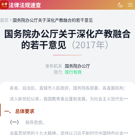
跳到主要内容
法律法规速查
首页
国务院办公厅关于深化产教融合的若干意见
国务院办公厅关于深化产教融合
的若干意见
（2017年）
发布机关
国务院办公厅
效力
现行有效
各省、自治区、直辖市人民政府，国务院各部委、各直属机构：
进
入新世纪以来，我国教育事业蓬勃发展，为社会主义现代化建设培养输送了大批高素质人才，为加快发展壮大现代产业体系作出了重大贡献。但同时，受体制机制等多种因素影响，…
一、 总体要求
（一）
指导思想。
全
面贯彻党的十九大精神，坚持以习近平新时代中国特色社会主义思想为指导，紧紧围绕统筹推进“五位一体”总体布局和协调推进“四个全面”战略布局，坚持以人民为中心，坚持…