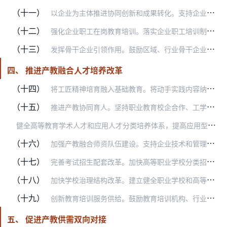
（十一）
以企业为主体推进协同创新和成果转化。支持企业、学校、科研院所围绕产业关键技术、核心工艺和共性问题开展协同创新，加快基础研究成果向产业技术转化。引导高校将企业生产…
（十二）
强化企业职工在岗教育培训。落实企业职工培训制度，足额提取教育培训经费，确保教育培训经费60%以上用于一线职工。创新教育培训方式，鼓励企业向职业学校、高等学校和培…
（十三）
发挥骨干企业引领作用。鼓励区域、行业骨干企业联合职业学校、高等学校共同组建产教融合集团（联盟），带动中小企业参与，推进实体化运作。注重发挥国有企业特别是中央企业…
四、 推进产教融合人才培养改革
（十四）
将工匠精神培育融入基础教育。将动手实践内容纳入中小学相关课程和学生综合素质评价。加强学校劳动教育，开展生产实践体验，支持学校聘请劳动模范和高技能人才兼职授课。组…
（十五）
推进产教协同育人。坚持职业教育校企合作、工学结合的办学制度，推进职业学校和企业联盟、与行业联合、同园区联结。大力发展校企双制、工学一体的技工教育。深化全日制职业…
健
全高等教育学术人才和应用人才分类培养体系，提高应用型人才培养比重。推动高水平大学加强创新创业人才培养，为学生提供多样化成长路径。大力支持应用型本科和行业特色类…
（十六）
加强产教融合师资队伍建设。支持企业技术和管理人才到学校任教，鼓励有条件的地方探索产业教师（导师）特设岗位计划。探索符合职业教育和应用型高校特点的教师资格标准和专…
（十七）
完善考试招生配套改革。加快高等职业学校分类招考，完善“文化素质+职业技能”评价方式。适度提高高等学校招收职业教育毕业生比例，建立复合型、创新型技术技能人才系统培…
（十八）
加快学校治理结构改革。建立健全职业学校和高等学校理事会制度，鼓励引入行业企业、科研院所、社会组织等多方参与。推动学校优化内部治理，充分体现一线教学科研机构自主权…
（十九）
创新教育培训服务供给。鼓励教育培训机构、行业企业联合开发优质教育资源，大力支持“互联网+教育培训”发展。支持有条件的社会组织整合校企资源，开发立体化、可选择的产…
五、 促进产教供需双向对接