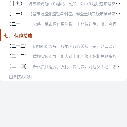
（十九）
培育和规范中介组织。发挥社会中介组织在市场交易活动中的桥梁作用，发展相关机构，为交易各方提供推介、展示、咨询、估价、经纪等服务。各地要加强指导和监管，引导社会中…
（二十）
加强市场监测监管与调控。健全土地二级市场动态监测监管制度，完善监测监管信息系统。严格落实公示地价体系，定期更新和发布基准地价或标定地价；完善土地二级市场的价格形…
（二十一）
完善土地市场信用体系。土地转让后，出让合同所载明的权利义务随之转移，受让人应依法履约。要加强对交易各方的信用监管，健全以“双随机、一公开”为基本手段、以重点监管…
七、 保障措施
（二十二）
加强组织领导。各地区各有关部门要充分认识完善土地二级市场的重要性，结合实际研究制定实施细则和配套措施，确保各项工作举措和要求落实到位。各级自然资源、财政、住房城…
（二十三）
重视宣传引导。加大对土地二级市场相关政策的宣传力度，及时总结推广各地典型经验和创新做法，扩大土地二级市场影响力、吸引力，调动市场主体参与积极性。合理引导市场预期…
（二十四）
严格责任追究。强化监督问责，对违反土地二级市场相关规定的地方政府和有关部门、单位以及责任人员严格实行责任追究，坚决打击各种腐败行为。
国务院办公厅