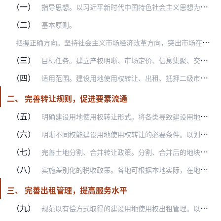
（一）
指导思想。以习近平新时代中国特色社会主义思想为指导，全面贯彻党的十九大和十九届二中、三中全会精神，紧紧围绕统筹推进“五位一体”总体布局和协调推进“四个全面”战略…
（二）
基本原则。
把
握正确方向。坚持社会主义市场经济改革方向，突出市场在资源配置中的决定性作用，着力减少政府微观管理和直接干预。落实“放管服”改革总体要求，强化监管责任，减少事前…
（三）
目标任务。建立产权明晰、市场定价、信息集聚、交易安全、监管有效的土地二级市场，市场规则健全完善，交易平台全面形成，服务和监管落实到位，市场秩序更加规范，制度性交…
（四）
适用范围。建设用地使用权转让、出租、抵押二级市场的交易对象是国有建设用地使用权，重点针对土地交易以及土地连同地上建筑物、其他附着物等整宗地一并交易的情况。涉及到…
二、 完善转让规则，促进要素流通
（五）
明确建设用地使用权转让形式。将各类导致建设用地使用权转移的行为都视为建设用地使用权转让，包括买卖、交换、赠与、出资以及司法处置、资产处置、法人或其他组织合并或分…
（六）
明晰不同权能建设用地使用权转让的必要条件。以划拨方式取得的建设用地使用权转让，需经依法批准，土地用途符合《划拨用地目录》的，可不补缴土地出让价款，按转移登记办理…
（七）
完善土地分割、合并转让政策。分割、合并后的地块应具备独立分宗条件，涉及公共配套设施建设和使用的，转让双方应在合同中明确有关权利义务。拟分割宗地已预售或存在多个权…
（八）
实施差别化的税收政策。各地可根据本地实际，在地方权限内探索城镇土地使用税差别化政策，促进土地节约集约利用。
三、 完善出租管理，提高服务水平
（九）
规范以有偿方式取得的建设用地使用权出租管理。以出让、租赁、作价出资或入股等有偿方式取得的建设用地使用权出租或转租的，不得违反法律法规和有偿使用合同的相关约定。