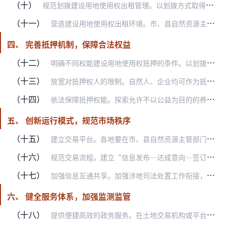
（十）
规范划拨建设用地使用权出租管理。以划拨方式取得的建设用地使用权出租的，应按照有关规定上缴租金中所含土地收益，纳入土地出让收入管理。宗地长期出租，或部分用于出租且…
（十一）
营造建设用地使用权出租环境。市、县自然资源主管部门应当提供建设用地使用权出租供需信息发布条件和场所，制定规范的出租合同文本，提供交易鉴证服务，保障权利人的合法权…
四、 完善抵押机制，保障合法权益
（十二）
明确不同权能建设用地使用权抵押的条件。以划拨方式取得的建设用地使用权可以依法依规设定抵押权，划拨土地抵押权实现时应优先缴纳土地出让收入。以出让、作价出资或入股等…
（十三）
放宽对抵押权人的限制。自然人、企业均可作为抵押权人申请以建设用地使用权及其地上建筑物、其他附着物所有权办理不动产抵押相关手续，涉及企业之间债权债务合同的须符合有…
（十四）
依法保障抵押权能。探索允许不以公益为目的的养老、教育等社会领域企业以有偿取得的建设用地使用权、设施等财产进行抵押融资。各地要进一步完善抵押权实现后保障原有经营活…
五、 创新运行模式，规范市场秩序
（十五）
建立交易平台。各地要在市、县自然资源主管部门现有的土地交易机构或平台基础上搭建城乡统一的土地市场交易平台，汇集土地二级市场交易信息，提供交易场所，办理交易事务，…
（十六）
规范交易流程。建立“信息发布—达成意向—签订合同—交易监管”的交易流程。交易双方可通过土地二级市场交易平台等渠道发布和获取市场信息；可自行协商交易，也可委托土地…
（十七）
加强信息互通共享。加强涉地司法处置工作衔接，涉及建设用地使用权转移的案件，自然资源主管部门应当向人民法院提供所涉不动产的权利状况、原出让合同约定的权利义务情况等…
六、 健全服务体系，加强监测监管
（十八）
提供便捷高效的政务服务。在土地交易机构或平台内汇集交易、登记、税务、金融等相关部门或机构的办事窗口，大力发展“互联网+政务服务”，积极推进“一窗受理、一网通办、…