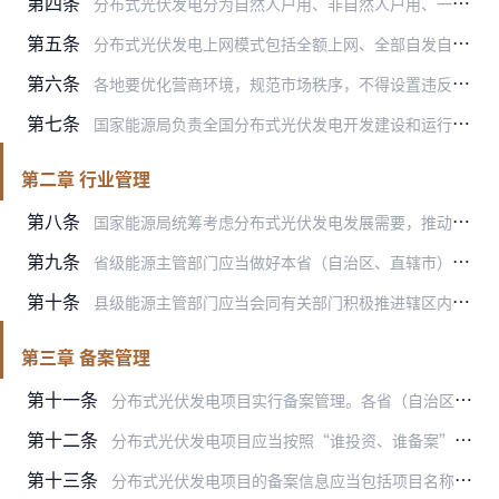
第四条
分布式光伏发电分为自然人户用、非自然人户用、一般工商业和大型工商业四种类型。
第五条
分布式光伏发电上网模式包括全额上网、全部自发自用、自发自用余电上网三种。
第六条
各地要优化营商环境，规范市场秩序，不得设置违反市场公平竞争的相关条件。各类投资主体要充分考虑电网承载力、消纳能力等因素，规范开发建设行为，保障分布式光伏发电健康…
第七条
国家能源局负责全国分布式光伏发电开发建设和运行的行业管理工作。省级能源主管部门在国家能源局指导下，负责本省（自治区、直辖市）分布式光伏发电开发建设和运行的行业管…
第二章 行业管理
第八条
国家能源局统筹考虑分布式光伏发电发展需要，推动分布式光伏发电在建筑、交通、工业等领域实现多场景融合开发应用；会同有关部门加强对分布式光伏发电开发建设与运行的全过…
第九条
省级能源主管部门应当做好本省（自治区、直辖市）新能源发展与国家级能源、电力、可再生能源发展规划的衔接，统筹平衡集中式光伏电站与分布式光伏发电的发展需求，指导地方…
第十条
县级能源主管部门应当会同有关部门积极推进辖区内分布式光伏发电开发利用。分布式光伏发电开发应当尊重建筑产权人意愿，各地不得以特许权经营方式控制屋顶等分布式光伏发电…
第三章 备案管理
第十一条
分布式光伏发电项目实行备案管理。各省（自治区、直辖市）应当明确分布式光伏发电备案机关及其权限等，并向社会公布。
第十二条
分布式光伏发电项目应当按照“谁投资、谁备案”的原则确定备案主体。
第十三条
分布式光伏发电项目的备案信息应当包括项目名称、投资主体、建设地点、项目类型、建设规模、上网模式等。分布式光伏发电项目的容量为交流侧容量（即逆变器额定输出功率之和…