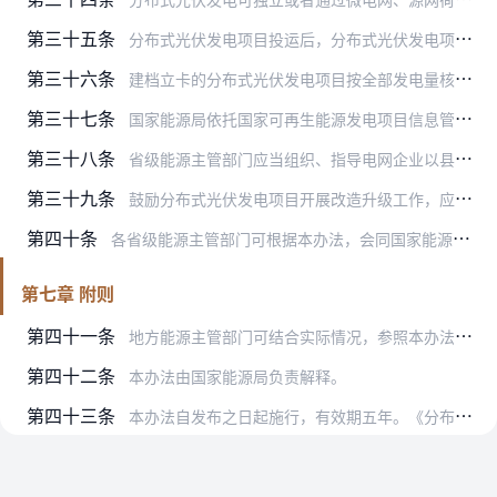
第三十五条
分布式光伏发电项目投运后，分布式光伏发电项目投资主体可自行或者委托专业化运维公司等第三方作为运维管理责任单位。分布式光伏发电项目投资主体、有关设备制造供应商、运…
第三十六条
建档立卡的分布式光伏发电项目按全部发电量核发绿证，其中上网电量核发可交易绿证，项目投资主体持有绿证后可根据绿证相关管理规定自主参与绿证交易。
第三十七条
国家能源局依托国家可再生能源发电项目信息管理平台和全国新能源电力消纳监测预警平台开展分布式光伏发电项目信息监测。地方能源主管部门应当督促分布式光伏发电项目投资主…
第三十八条
省级能源主管部门应当组织、指导电网企业以县级行政区域为单元，按季度公布分布式光伏发电并网及消纳情况，并做好预测分析，引导理性投资、有序建设。对分布式光伏发电项目…
第三十九条
鼓励分布式光伏发电项目开展改造升级工作，应用先进、高效、安全的技术和设备。分布式光伏发电项目的拆除、设备回收与再利用，应当符合国家资源回收利用和生态环境、安全生…
第四十条
各省级能源主管部门可根据本办法，会同国家能源局派出机构制定适应本省（自治区、直辖市）实际的实施细则。
第七章 附则
第四十一条
地方能源主管部门可结合实际情况，参照本办法开展离网型分布式光伏发电的备案管理等工作。
第四十二条
本办法由国家能源局负责解释。
第四十三条
本办法自发布之日起施行，有效期五年。《分布式光伏发电项目管理暂行办法》（国能新能〔2013〕433号）同时废止。对于本办法发布之日前已备案且于2025年5月1日…