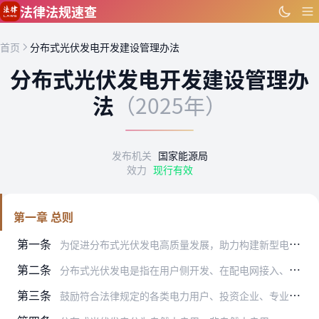
跳到主要内容
法律法规速查
首页
分布式光伏发电开发建设管理办法
分布式光伏发电开发建设管理办
法
（2025年）
发布机关
国家能源局
效力
现行有效
第一章 总则
第一条
为促进分布式光伏发电高质量发展，助力构建新型电力系统，根据《中华人民共和国能源法》、《中华人民共和国可再生能源法》、《电网公平开放监管办法》等有关规定，制定本办…
第二条
分布式光伏发电是指在用户侧开发、在配电网接入、原则上在配电网系统就近平衡调节的光伏发电设施。
第三条
鼓励符合法律规定的各类电力用户、投资企业、专业化合同能源服务公司、自然人作为投资主体，依法依规开发建设和经营分布式光伏发电项目。