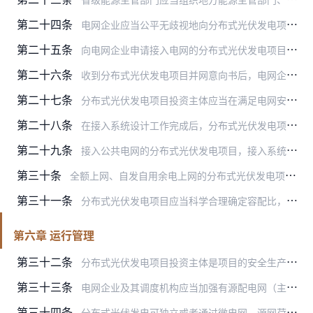
第二十四条
电网企业应当公平无歧视地向分布式光伏发电项目投资主体提供电网接入服务，不得从事下列行为：（一）无正当理由拒绝项目投资主体提出的接入申请，或者拖延接入系统；（二）…
第二十五条
向电网企业申请接入电网的分布式光伏发电项目应当满足相关规划和政策规定，按照有关要求向电网企业提交并网意向书、项目投资主体资格证明、发电地址权属证明等相关材料。
第二十六条
收到分布式光伏发电项目并网意向书后，电网企业应当于2个工作日内给予书面回复。分布式光伏发电项目并网意向书的内容完整性和规范性符合相关要求的，电网企业应当出具受理…
第二十七条
分布式光伏发电项目投资主体应当在满足电网安全运行的前提下，统筹考虑建设条件、电网接入点等因素，结合实际合理选择接入系统设计方案。
第二十八条
在接入系统设计工作完成后，分布式光伏发电项目投资主体应当向电网企业提交接入系统设计方案报告。收到接入系统设计方案报告后，电网企业应当于2个工作日内给予书面回复。…
第二十九条
接入公共电网的分布式光伏发电项目，接入系统工程以及因接入引起的公共电网改造部分由电网企业投资建设。接入用户侧的分布式光伏发电项目，用户侧的配套工程由项目投资主体…
第三十条
全额上网、自发自用余电上网的分布式光伏发电项目投资主体应当在并网投产前与电网企业签订购售电合同，各类分布式光伏发电项目还应当在并网投产前与电网企业及其调度机构签…
第三十一条
分布式光伏发电项目应当科学合理确定容配比，交流侧容量不得大于备案容量。涉网设备必须符合国家及行业有关涉网技术标准规范等要求，通过国家认可的检测认证机构检测认证，…
第六章 运行管理
第三十二条
分布式光伏发电项目投资主体是项目的安全生产责任主体，必须贯彻执行国家及行业安全生产管理规定，依法加强项目建设运营全过程的安全生产管理。承担分布式光伏发电安全生产…
第三十三条
电网企业及其调度机构应当加强有源配电网（主动配电网）的规划、设计、运行方法研究，明确“可观、可测、可调、可控”技术要求，建立相应的调度运行机制，合理安排并主动优…
第三十四条
分布式光伏发电可独立或者通过微电网、源网荷储一体化、虚拟电厂聚合等形式参与调度，电网企业及其调度机构进行调度应当做到公开、公平、公正，保障电网安全稳定运行。