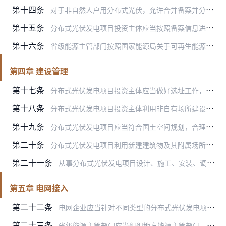
第十四条
对于非自然人户用分布式光伏，允许合并备案并分别接入电网。合并备案需满足以下条件：投资主体相同、备案机关相同、单个项目的建设场所、规模及内容明确。其余情况不得将分…
第十五条
分布式光伏发电项目投资主体应当按照备案信息进行建设，不得自行变更项目备案信息的重要事项。项目备案后，项目法人发生变化，项目建设地点、规模、内容发生重大变更，或者…
第十六条
省级能源主管部门按照国家能源局关于可再生能源项目建档立卡工作有关要求，依托国家可再生能源发电项目信息管理平台，组织开展分布式光伏发电项目的建档立卡工作。分布式光…
第四章 建设管理
第十七条
分布式光伏发电项目投资主体应当做好选址工作，并及时向电网企业提交并网申请，取得电网企业并网意见后方可开工建设。建设场所必须合法合规，手续齐全，产权清晰。
第十八条
分布式光伏发电项目投资主体利用非自有场所建设分布式光伏发电的，应当与建设场所所有权人签订使用或者租用协议，可视经营方式与位于建设场所内的电力用户签订合同能源管理…
第十九条
分布式光伏发电项目应当符合国土空间规划，合理布置光伏组件朝向、倾角与高度。利用建筑物及其附属场所建设的，应当满足建筑物结构安全、消防、防水、防风、防冰雪、防雷等…
第二十条
分布式光伏发电项目利用新建建筑物及其附属场所的，鼓励在建筑物规划设计、施工建设等阶段统筹考虑安装需求，一并办理规划许可等手续；利用既有建筑物及其附属场所的，可按…
第二十一条
从事分布式光伏发电项目设计、施工、安装、调试等环节的主体应当满足相应资质要求。分布式光伏发电项目建设应当严格执行设备、建设工程、安全生产等相关管理规定和标准规范…
第五章 电网接入
第二十二条
电网企业应当针对不同类型的分布式光伏发电项目制定差异化接入电网工作制度，合理优化或者简化工作流程，及时公布可开放容量、技术标准规范等信息，提供“一站式”办理服务…
第二十三条
省级能源主管部门应当组织地方能源主管部门、电网企业及其调度机构等有关单位按照相关标准规范开展分布式光伏发电接入电网承载力及提升措施评估，基于分布式光伏发电规模、…