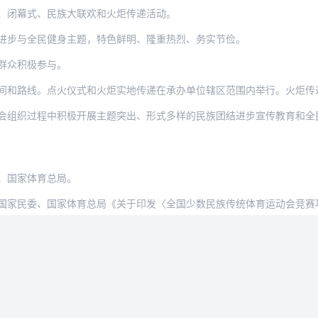
、闭幕式、民族大联欢和火炬传递活动。
进步与全民健身主题，特色鲜明、隆重热烈、务实节俭。
群众积极参与。
。点火仪式和火炬实地传递在承办单位辖区范围内举行。火炬传递活动采取实体与网络相结合
组织过程中积极开展主题突出、形式多样的民族团结进步宣传教育和全民健身
、国家体育总局。
委、国家体育总局《关于印发〈全国少数民族传统体育运动会竞赛项目立项暂行规定〉的通知》