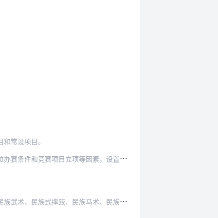
目和常设项目。
因素，设置全国民族运动会竞赛项目。具体项目设…
马术、民族健身操等17个项目已作为全国民族运…