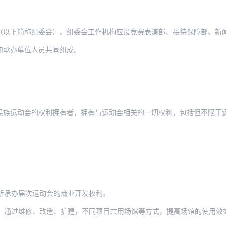
称组委会）。组委会工作机构应设竞赛表演部、接待保障部、新闻宣传部、大型活动部和纪
和承办单位人员共同组成。
会的权利拥有者，拥有与运动会相关的一切权利，包括但不限于运动会的组织、利用、转播
所承办届次运动会的商业开发权利。
修、改造、扩建，不同项目共用场馆等方式，提高场馆的使用效益；提倡建设临时性场馆和设