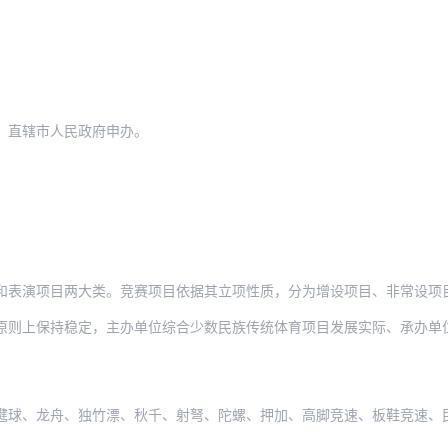
、直辖市人民政府申办。
和表演项目两大类。竞赛项目依据其立项性质，分为增设项目、非常设项
持稳定，主办单位综合少数民族传统体育项目发展实际、承办单位办赛条件和竞赛项目立项等
舟、独竹漂、秋千、射弩、陀螺、押加、高脚竞速、板鞋竞速、民族武术、民族式摔跤、民族