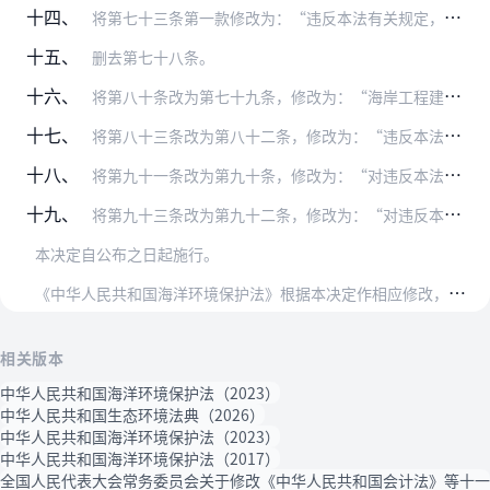
十四、
将第七十三条第一款修改为：“违反本法有关规定，有下列行为之一的，由依照本法规定行使海洋环境监督管理权的部门责令停止违法行为、限期改正或者责令采取限制生产、停产整…
十五、
删去第七十八条。
十六、
将第八十条改为第七十九条，修改为：“海岸工程建设项目未依法进行环境影响评价的，依照《中华人民共和国环境影响评价法》的规定处理。”
十七、
将第八十三条改为第八十二条，修改为：“违反本法第四十七条第一款的规定，进行海洋工程建设项目的，由海洋行政主管部门责令其停止施工，根据违法情节和危害后果，处建设项…
十八、
将第九十一条改为第九十条，修改为：“对违反本法规定，造成海洋环境污染事故的单位，除依法承担赔偿责任外，由依照本法规定行使海洋环境监督管理权的部门依照本条第二款的…
十九、
将第九十三条改为第九十二条，修改为：“对违反本法第十二条有关缴纳排污费、倾倒费规定的行政处罚，由国务院规定。”
本决定自公布之日起施行。
《
中华人民共和国海洋环境保护法》根据本决定作相应修改，重新公布。
相关版本
中华人民共和国海洋环境保护法（2023）
中华人民共和国生态环境法典（2026）
中华人民共和国海洋环境保护法（2023）
中华人民共和国海洋环境保护法（2017）
全国人民代表大会常务委员会关于修改《中华人民共和国会计法》等十一