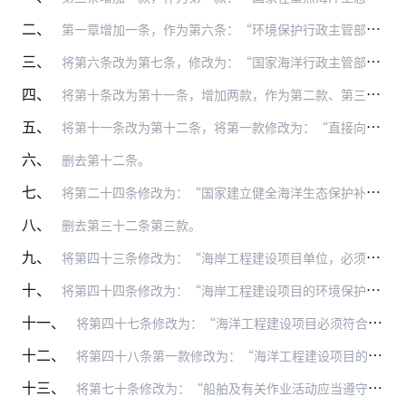
二、
第一章增加一条，作为第六条：“环境保护行政主管部门、海洋行政主管部门和其他行使海洋环境监督管理权的部门，根据职责分工依法公开海洋环境相关信息；相关排污单位应当依…
三、
将第六条改为第七条，修改为：“国家海洋行政主管部门会同国务院有关部门和沿海省、自治区、直辖市人民政府根据全国海洋主体功能区规划，拟定全国海洋功能区划，报国务院批…
四、
将第十条改为第十一条，增加两款，作为第二款、第三款：“排污单位在执行国家和地方水污染物排放标准的同时，应当遵守分解落实到本单位的主要污染物排海总量控制指标。
五、
将第十一条改为第十二条，将第一款修改为：“直接向海洋排放污染物的单位和个人，必须按照国家规定缴纳排污费。依照法律规定缴纳环境保护税的，不再缴纳排污费。”
六、
删去第十二条。
七、
将第二十四条修改为：“国家建立健全海洋生态保护补偿制度。
八、
删去第三十二条第三款。
九、
将第四十三条修改为：“海岸工程建设项目单位，必须对海洋环境进行科学调查，根据自然条件和社会条件，合理选址，编制环境影响报告书（表）。在建设项目开工前，将环境影响…
十、
将第四十四条修改为：“海岸工程建设项目的环境保护设施，必须与主体工程同时设计、同时施工、同时投产使用。环境保护设施应当符合经批准的环境影响评价报告书（表）的要求…
十一、
将第四十七条修改为：“海洋工程建设项目必须符合全国海洋主体功能区规划、海洋功能区划、海洋环境保护规划和国家有关环境保护标准。海洋工程建设项目单位应当对海洋环境进…
十二、
将第四十八条第一款修改为：“海洋工程建设项目的环境保护设施，必须与主体工程同时设计、同时施工、同时投产使用。环境保护设施未经海洋行政主管部门验收，或者经验收不合…
十三、
将第七十条修改为：“船舶及有关作业活动应当遵守有关法律法规和标准，采取有效措施，防止造成海洋环境污染。海事行政主管部门等有关部门应当加强对船舶及有关作业活动的监…