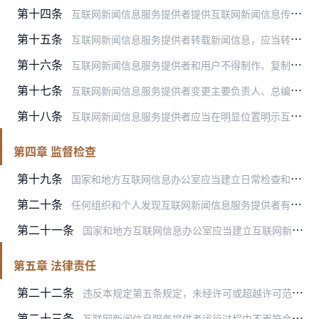
第十四条
互联网新闻信息服务提供者提供互联网新闻信息传播平台服务，应当与在其平台上注册的用户签订协议，明确双方权利义务。
第十五条
互联网新闻信息服务提供者转载新闻信息，应当转载中央新闻单位或省、自治区、直辖市直属新闻单位等国家规定范围内的单位发布的新闻信息，注明新闻信息来源、原作者、原标题…
第十六条
互联网新闻信息服务提供者和用户不得制作、复制、发布、传播法律、行政法规禁止的信息内容。
第十七条
互联网新闻信息服务提供者变更主要负责人、总编辑、主管单位、股权结构等影响许可条件的重大事项，应当向原许可机关办理变更手续。
第十八条
互联网新闻信息服务提供者应当在明显位置明示互联网新闻信息服务许可证编号。
第四章 监督检查
第十九条
国家和地方互联网信息办公室应当建立日常检查和定期检查相结合的监督管理制度，依法对互联网新闻信息服务活动实施监督检查，有关单位、个人应当予以配合。
第二十条
任何组织和个人发现互联网新闻信息服务提供者有违反本规定行为的，可以向国家和地方互联网信息办公室举报。
第二十一条
国家和地方互联网信息办公室应当建立互联网新闻信息服务网络信用档案，建立失信黑名单制度和约谈制度。
第五章 法律责任
第二十二条
违反本规定第五条规定，未经许可或超越许可范围开展互联网新闻信息服务活动的，由国家和省、自治区、直辖市互联网信息办公室依据职责责令停止相关服务活动，处1万元以上3…
第二十三条
互联网新闻信息服务提供者运行过程中不再符合许可条件的，由原许可机关责令限期改正；逾期仍不符合许可条件的，暂停新闻信息更新；《互联网新闻信息服务许可证》有效期届满…