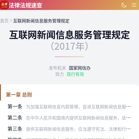
跳到主要内容
法律法规速查
首页
互联网新闻信息服务管理规定
互联网新闻信息服务管理规定
（2017年）
发布机关
国家网信办
效力
现行有效
第一章 总则
第一条
为加强互联网信息内容管理，促进互联网新闻信息服务健康有序发展，根据《中华人民共和国网络安全法》、《互联网信息服务管理办法》、《国务院关于授权国家互联网信息办公室…
第二条
在中华人民共和国境内提供互联网新闻信息服务，适用本规定。
第三条
提供互联网新闻信息服务，应当遵守宪法、法律和行政法规，坚持为人民服务、为社会主义服务的方向，坚持正确舆论导向，发挥舆论监督作用，促进形成积极健康、向上向善的网络…