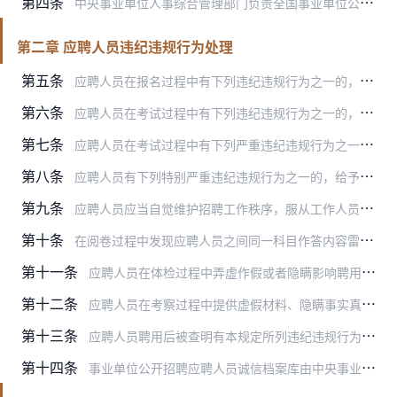
第四条
中央事业单位人事综合管理部门负责全国事业单位公开招聘工作的综合管理与监督。
第二章 应聘人员违纪违规行为处理
第五条
应聘人员在报名过程中有下列违纪违规行为之一的，取消其本次应聘资格：
第六条
应聘人员在考试过程中有下列违纪违规行为之一的，给予其当次该科目考试成绩无效的处理：
第七条
应聘人员在考试过程中有下列严重违纪违规行为之一的，给予其当次全部科目考试成绩无效的处理，并将其违纪违规行为记入事业单位公开招聘应聘人员诚信档案库，记录期限为5年…
第八条
应聘人员有下列特别严重违纪违规行为之一的，给予其当次全部科目考试成绩无效的处理，并将其违纪违规行为记入事业单位公开招聘应聘人员诚信档案库，长期记录：
第九条
应聘人员应当自觉维护招聘工作秩序，服从工作人员管理，有下列行为之一的，终止其继续参加考试，并责令离开现场；情节严重的，按照本规定第七条、第八条的规定处理；违反《…
第十条
在阅卷过程中发现应聘人员之间同一科目作答内容雷同，并经阅卷专家组确认的，给予其当次该科目考试成绩无效的处理。作答内容雷同的具体认定方法和标准，由中央事业单位人事…
第十一条
应聘人员在体检过程中弄虚作假或者隐瞒影响聘用的疾病、病史的，给予其不予聘用的处理。有请他人顶替体检以及交换、替换化验样本等严重违纪违规行为的，给予其不予聘用的处…
第十二条
应聘人员在考察过程中提供虚假材料、隐瞒事实真相或者有其他妨碍考察工作的行为，干扰、影响考察单位客观公正作出考察结论的，给予其不予聘用的处理；情节严重、影响恶劣的…
第十三条
应聘人员聘用后被查明有本规定所列违纪违规行为的，由招聘单位与其解除聘用合同、予以清退，其中符合第七条、第八条、第十一条、第十二条违纪违规行为的，记入事业单位公开…
第十四条
事业单位公开招聘应聘人员诚信档案库由中央事业单位人事综合管理部门统一建立，纳入全国信用信息共享平台，向招聘单位及社会提供查询，相关记录作为事业单位聘用人员的重要…