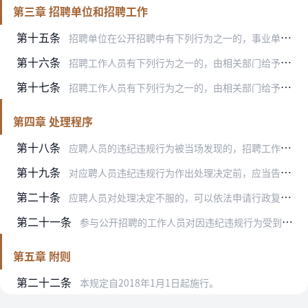
第三章 招聘单位和招聘工作
第十五条
招聘单位在公开招聘中有下列行为之一的，事业单位主管部门或者事业单位人事综合管理部门应当责令限期改正；逾期不改正的，对直接负责的主管人员和其他直接责任人员依法给予…
第十六条
招聘工作人员有下列行为之一的，由相关部门给予处分，并停止其继续参加当年及下一年度招聘工作：
第十七条
招聘工作人员有下列行为之一的，由相关部门给予处分，并将其调离招聘工作岗位，不得再从事招聘工作；构成犯罪的，依法追究刑事责任：
第四章 处理程序
第十八条
应聘人员的违纪违规行为被当场发现的，招聘工作人员应当予以制止。对于被认定为违纪违规的，要收集、保存相应证据材料，如实记录违纪违规事实和现场处理情况，当场告知应聘…
第十九条
对应聘人员违纪违规行为作出处理决定前，应当告知应聘人员拟作出的处理决定及相关事实、理由和依据，并告知应聘人员依法享有陈述和申辩的权利。作出处理决定的部门对应聘人…
第二十条
应聘人员对处理决定不服的，可以依法申请行政复议或者提起行政诉讼。
第二十一条
参与公开招聘的工作人员对因违纪违规行为受到处分不服的，可以依法申请复核或者提出申诉。
第五章 附则
第二十二条
本规定自2018年1月1日起施行。