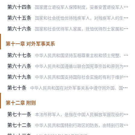
第六十四条
国家建立退役军人保障制度，妥善安置退役军人，维护退役军人的合法权益。
第六十五条
国家和社会抚恤优待残疾军人，对残疾军人的生活和医疗依法给予特别保障。
第六十六条
国家和社会优待军人家属，抚恤优待烈士家属和因公牺牲、病故军人的家属。
第十一章 对外军事关系
第六十七条
中华人民共和国坚持互相尊重主权和领土完整、互不侵犯、互不干涉内政、平等互利、和平共处五项原则，维护以联合国为核心的国际体系和以国际法为基础的国际秩序，坚持共同、…
第六十八条
中华人民共和国遵循以联合国宪章宗旨和原则为基础的国际关系基本准则，依照国家有关法律运用武装力量，保护海外中国公民、组织、机构和设施的安全，参加联合国维和、国际救…
第六十九条
中华人民共和国支持国际社会实施的有利于维护世界和地区和平、安全、稳定的与军事有关的活动，支持国际社会为公正合理地解决国际争端以及国际军备控制、裁军和防扩散所做的…
第七十条
中华人民共和国在对外军事关系中遵守同外国、国际组织缔结或者参加的有关条约和协定。
第十二章 附则
第七十一条
本法所称军人，是指在中国人民解放军服现役的军官、军士、义务兵等人员。
第七十二条
中华人民共和国特别行政区的防务，由特别行政区基本法和有关法律规定。