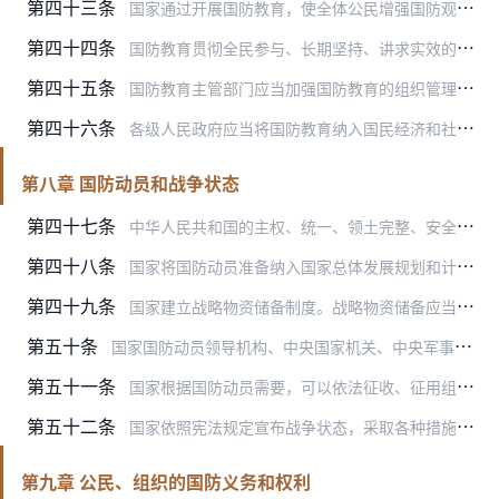
第四十三条
国家通过开展国防教育，使全体公民增强国防观念、强化忧患意识、掌握国防知识、提高国防技能、发扬爱国主义精神，依法履行国防义务。
第四十四条
国防教育贯彻全民参与、长期坚持、讲求实效的方针，实行经常教育与集中教育相结合、普及教育与重点教育相结合、理论教育与行为教育相结合的原则。
第四十五条
国防教育主管部门应当加强国防教育的组织管理，其他有关部门应当按照规定的职责做好国防教育工作。
第四十六条
各级人民政府应当将国防教育纳入国民经济和社会发展计划，保障国防教育所需的经费。
第八章 国防动员和战争状态
第四十七条
中华人民共和国的主权、统一、领土完整、安全和发展利益遭受威胁时，国家依照宪法和法律规定，进行全国总动员或者局部动员。
第四十八条
国家将国防动员准备纳入国家总体发展规划和计划，完善国防动员体制，增强国防动员潜力，提高国防动员能力。
第四十九条
国家建立战略物资储备制度。战略物资储备应当规模适度、储存安全、调用方便、定期更换，保障战时的需要。
第五十条
国家国防动员领导机构、中央国家机关、中央军事委员会机关有关部门按照职责分工，组织国防动员准备和实施工作。
第五十一条
国家根据国防动员需要，可以依法征收、征用组织和个人的设备设施、交通工具、场所和其他财产。
第五十二条
国家依照宪法规定宣布战争状态，采取各种措施集中人力、物力和财力，领导全体公民保卫祖国、抵抗侵略。
第九章 公民、组织的国防义务和权利