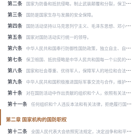
第二条
国家为防备和抵抗侵略，制止武装颠覆和分裂，保卫国家主权、统一、领土完整、安全和发展利益所进行的军事活动，以及与军事有关的政治、经济、外交、科技、教育等方面的活动…
第三条
国防是国家生存与发展的安全保障。
第四条
国防活动坚持以马克思列宁主义、毛泽东思想、邓小平理论、“三个代表”重要思想、科学发展观、习近平新时代中国特色社会主义思想为指导，贯彻习近平强军思想，坚持总体国家…
第五条
国家对国防活动实行统一的领导。
第六条
中华人民共和国奉行防御性国防政策，独立自主、自力更生地建设和巩固国防，实行积极防御，坚持全民国防。
第七条
保卫祖国、抵抗侵略是中华人民共和国每一个公民的神圣职责。
第八条
国家和社会尊重、优待军人，保障军人的地位和合法权益，开展各种形式的拥军优属活动，让军人成为全社会尊崇的职业。
第九条
中华人民共和国积极推进国际军事交流与合作，维护世界和平，反对侵略扩张行为。
第十条
对在国防活动中作出贡献的组织和个人，依照有关法律、法规的规定给予表彰和奖励。
第十一条
任何组织和个人违反本法和有关法律，拒绝履行国防义务或者危害国防利益的，依法追究法律责任。
第二章 国家机构的国防职权
第十二条
全国人民代表大会依照宪法规定，决定战争和和平的问题，并行使宪法规定的国防方面的其他职权。