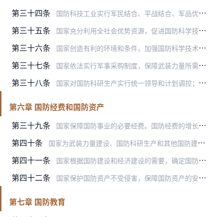
第三十四条
国防科技工业实行军民结合、平战结合、军品优先、创新驱动、自主可控的方针。
第三十五条
国家充分利用全社会优势资源，促进国防科学技术进步，加快技术自主研发，发挥高新技术在武器装备发展中的先导作用，增加技术储备，完善国防知识产权制度，促进国防科技成果…
第三十六条
国家创造有利的环境和条件，加强国防科学技术人才培养，鼓励和吸引优秀人才进入国防科研生产领域，激发人才创新活力。
第三十七条
国家依法实行军事采购制度，保障武装力量所需武器装备和物资、工程、服务的采购供应。
第三十八条
国家对国防科研生产实行统一领导和计划调控；注重发挥市场机制作用，推进国防科研生产和军事采购活动公平竞争。
第六章 国防经费和国防资产
第三十九条
国家保障国防事业的必要经费。国防经费的增长应当与国防需求和国民经济发展水平相适应。
第四十条
国家为武装力量建设、国防科研生产和其他国防建设直接投入的资金、划拨使用的土地等资源，以及由此形成的用于国防目的的武器装备和设备设施、物资器材、技术成果等属于国防…
第四十一条
国家根据国防建设和经济建设的需要，确定国防资产的规模、结构和布局，调整和处分国防资产。
第四十二条
国家保护国防资产不受侵害，保障国防资产的安全、完整和有效。
第七章 国防教育