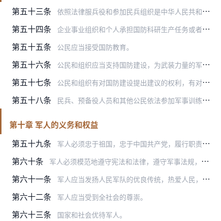
第五十三条
依照法律服兵役和参加民兵组织是中华人民共和国公民的光荣义务。
第五十四条
企业事业组织和个人承担国防科研生产任务或者接受军事采购，应当按照要求提供符合质量标准的武器装备或者物资、工程、服务。
第五十五条
公民应当接受国防教育。
第五十六条
公民和组织应当支持国防建设，为武装力量的军事训练、战备勤务、防卫作战、非战争军事行动等活动提供便利条件或者其他协助。
第五十七条
公民和组织有对国防建设提出建议的权利，有对危害国防利益的行为进行制止或者检举的权利。
第五十八条
民兵、预备役人员和其他公民依法参加军事训练，担负战备勤务、防卫作战、非战争军事行动等任务时，应当履行自己的职责和义务；国家和社会保障其享有相应的待遇，按照有关规…
第十章 军人的义务和权益
第五十九条
军人必须忠于祖国，忠于中国共产党，履行职责，英勇战斗，不怕牺牲，捍卫祖国的安全、荣誉和利益。
第六十条
军人必须模范地遵守宪法和法律，遵守军事法规，执行命令，严守纪律。
第六十一条
军人应当发扬人民军队的优良传统，热爱人民，保护人民，积极参加社会主义现代化建设，完成抢险救灾等任务。
第六十二条
军人应当受到全社会的尊崇。
第六十三条
国家和社会优待军人。