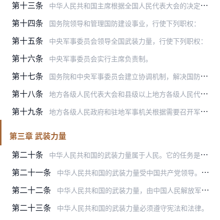
第十三条
中华人民共和国主席根据全国人民代表大会的决定和全国人民代表大会常务委员会的决定，宣布战争状态，发布动员令，并行使宪法规定的国防方面的其他职权。
第十四条
国务院领导和管理国防建设事业，行使下列职权：
第十五条
中央军事委员会领导全国武装力量，行使下列职权：
第十六条
中央军事委员会实行主席负责制。
第十七条
国务院和中央军事委员会建立协调机制，解决国防事务的重大问题。
第十八条
地方各级人民代表大会和县级以上地方各级人民代表大会常务委员会在本行政区域内，保证有关国防事务的法律、法规的遵守和执行。
第十九条
地方各级人民政府和驻地军事机关根据需要召开军地联席会议，协调解决本行政区域内有关国防事务的问题。
第三章 武装力量
第二十条
中华人民共和国的武装力量属于人民。它的任务是巩固国防，抵抗侵略，保卫祖国，保卫人民的和平劳动，参加国家建设事业，全心全意为人民服务。
第二十一条
中华人民共和国的武装力量受中国共产党领导。武装力量中的中国共产党组织依照中国共产党章程进行活动。
第二十二条
中华人民共和国的武装力量，由中国人民解放军、中国人民武装警察部队、民兵组成。
第二十三条
中华人民共和国的武装力量必须遵守宪法和法律。