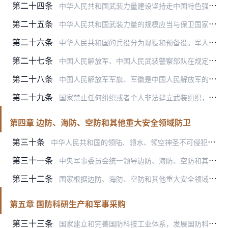
第二十四条
中华人民共和国武装力量建设坚持走中国特色强军之路，坚持政治建军、改革强军、科技强军、人才强军、依法治军，加强军事训练，开展政治工作，提高保障水平，全面推进军事理…
第二十五条
中华人民共和国武装力量的规模应当与保卫国家主权、安全、发展利益的需要相适应。
第二十六条
中华人民共和国的兵役分为现役和预备役。军人和预备役人员的服役制度由法律规定。
第二十七条
中国人民解放军、中国人民武装警察部队在规定岗位实行文职人员制度。
第二十八条
中国人民解放军军旗、军徽是中国人民解放军的象征和标志。中国人民武装警察部队旗、徽是中国人民武装警察部队的象征和标志。
第二十九条
国家禁止任何组织或者个人非法建立武装组织，禁止非法武装活动，禁止冒充军人或者武装力量组织。
第四章 边防、海防、空防和其他重大安全领域防卫
第三十条
中华人民共和国的领陆、领水、领空神圣不可侵犯。国家建设强大稳固的现代边防、海防和空防，采取有效的防卫和管理措施，保卫领陆、领水、领空的安全，维护国家海洋权益。
第三十一条
中央军事委员会统一领导边防、海防、空防和其他重大安全领域的防卫工作。
第三十二条
国家根据边防、海防、空防和其他重大安全领域防卫的需要，加强防卫力量建设，建设作战、指挥、通信、测控、导航、防护、交通、保障等国防设施。各级人民政府和军事机关应当…
第五章 国防科研生产和军事采购
第三十三条
国家建立和完善国防科技工业体系，发展国防科研生产，为武装力量提供性能先进、质量可靠、配套完善、便于操作和维修的武器装备以及其他适用的军用物资，满足国防需要。