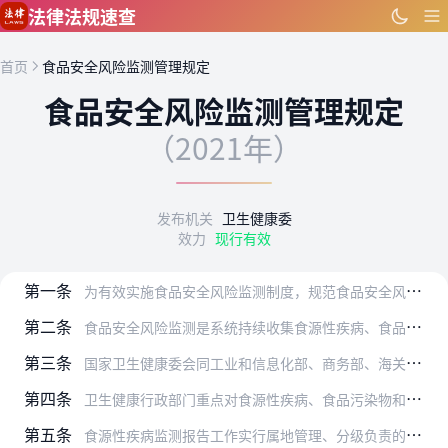
跳到主要内容
法律法规速查
首页
食品安全风险监测管理规定
食品安全风险监测管理规定
（2021年）
发布机关
卫生健康委
效力
现行有效
第一条
为有效实施食品安全风险监测制度，规范食品安全风险监测工作，根据《中华人民共和国食品安全法》（以下简称《食品安全法》）及其实施条例，制定本规定。
第二条
食品安全风险监测是系统持续收集食源性疾病、食品污染以及食品中有害因素的监测数据及相关信息，并综合分析、及时报告和通报的活动。其目的是为食品安全风险评估、食品安全…
第三条
国家卫生健康委会同工业和信息化部、商务部、海关总署、市场监管总局、国家粮食和物资储备局等部门，制定实施国家食品安全风险监测计划。
第四条
卫生健康行政部门重点对食源性疾病、食品污染物和有害因素基线水平、标准制定修订和风险评估专项实施风险监测。海关、市场监督管理、粮食和储备部门根据各自职责，配合开展…
第五条
食源性疾病监测报告工作实行属地管理、分级负责的原则。县级以上地方卫生健康行政部门负责辖区内食源性疾病监测报告的组织管理工作。