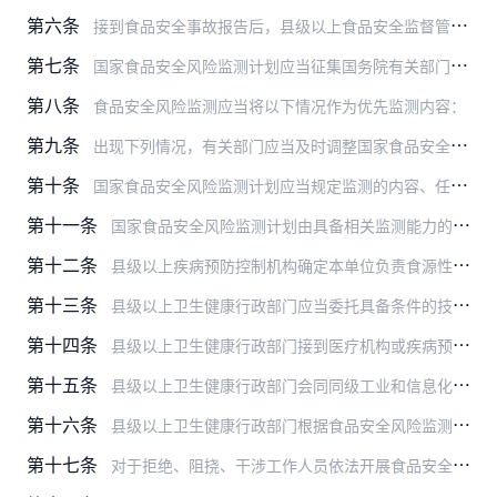
第六条
接到食品安全事故报告后，县级以上食品安全监督管理部门应当立即会同同级卫生健康、农业行政等部门依法进行调查处理。食品安全监督管理部门应当对事故单位封存的食品及原料…
第七条
国家食品安全风险监测计划应当征集国务院有关部门、国家食品安全风险评估专家委员会、农产品质量安全评估专家委员会、食品安全国家标准审评委员会、行业协会以及地方的意见…
第八条
食品安全风险监测应当将以下情况作为优先监测内容：
第九条
出现下列情况，有关部门应当及时调整国家食品安全风险监测计划和省级监测方案，组织开展应急监测：
第十条
国家食品安全风险监测计划应当规定监测的内容、任务分工、工作要求、组织保障、质量控制、考核评价措施等。
第十一条
国家食品安全风险监测计划由具备相关监测能力的技术机构承担。技术机构应当根据食品安全风险监测计划和监测方案开展监测工作，保证监测数据真实、准确，并按照食品安全风险…
第十二条
县级以上疾病预防控制机构确定本单位负责食源性疾病监测报告工作的部门及人员，建立食源性疾病监测报告管理制度，对辖区内医疗机构食源性疾病监测报告工作进行培训和指导。
第十三条
县级以上卫生健康行政部门应当委托具备条件的技术机构，及时汇总分析和研判食品安全风险监测结果，发现可能存在食品安全隐患的，及时将已获悉的食品安全隐患相关信息和建议…
第十四条
县级以上卫生健康行政部门接到医疗机构或疾病预防控制机构报告的食源性疾病信息，应当组织研判，认为与食品安全有关的，应当及时通报同级食品安全监督管理部门，并向本级人…
第十五条
县级以上卫生健康行政部门会同同级工业和信息化、农业农村、商务、海关、市场监管、粮食和储备等有关部门建立食品安全风险监测会商机制，根据工作需要，会商分析风险监测结…
第十六条
县级以上卫生健康行政部门根据食品安全风险监测工作的需要，将食品安全风险监测能力和食品安全事故流行病学调查能力统筹纳入本级食品安全整体建设规划，逐步建立食品安全风…
第十七条
对于拒绝、阻挠、干涉工作人员依法开展食品安全风险监测工作的，技术机构和人员提供虚假风险监测信息的，以及有关管理部门未按规定报告或通报食品安全隐患信息的，工作不力…