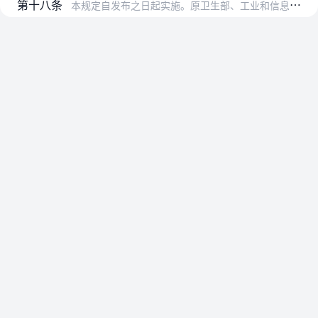
第十八条
本规定自发布之日起实施。原卫生部、工业和信息化部、原工商总局、原质检总局、原国家食品药品监管局印发的《食品安全风险监测管理规定（试行）》（卫监督发〔2010〕1…