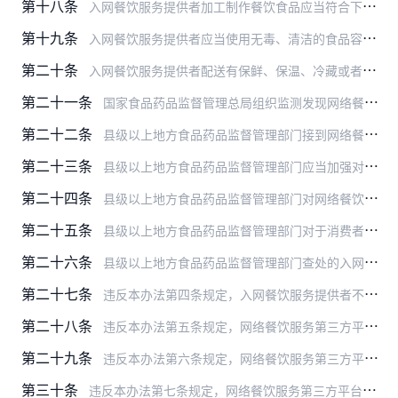
第十八条
入网餐饮服务提供者加工制作餐饮食品应当符合下列要求：
第十九条
入网餐饮服务提供者应当使用无毒、清洁的食品容器、餐具和包装材料，并对餐饮食品进行包装，避免送餐人员直接接触食品，确保送餐过程中食品不受污染。
第二十条
入网餐饮服务提供者配送有保鲜、保温、冷藏或者冷冻等特殊要求食品的，应当采取能保证食品安全的保存、配送措施。
第二十一条
国家食品药品监督管理总局组织监测发现网络餐饮服务第三方平台提供者和入网餐饮服务提供者存在违法行为的，通知有关省级食品药品监督管理部门依法组织查处。
第二十二条
县级以上地方食品药品监督管理部门接到网络餐饮服务第三方平台提供者报告入网餐饮服务提供者存在违法行为的，应当及时依法查处。
第二十三条
县级以上地方食品药品监督管理部门应当加强对网络餐饮服务食品安全的监督检查，发现网络餐饮服务第三方平台提供者和入网餐饮服务提供者存在违法行为的，依法进行查处。
第二十四条
县级以上地方食品药品监督管理部门对网络餐饮服务交易活动的技术监测记录资料，可以依法作为认定相关事实的依据。
第二十五条
县级以上地方食品药品监督管理部门对于消费者投诉举报反映的线索，应当及时进行核查，被投诉举报人涉嫌违法的，依法进行查处。
第二十六条
县级以上地方食品药品监督管理部门查处的入网餐饮服务提供者有严重违法行为的，应当通知网络餐饮服务第三方平台提供者，要求其立即停止对入网餐饮服务提供者提供网络交易平…
第二十七条
违反本办法第四条规定，入网餐饮服务提供者不具备实体经营门店，未依法取得食品经营许可证的，由县级以上地方食品药品监督管理部门依照食品安全法第一百二十二条的规定处罚…
第二十八条
违反本办法第五条规定，网络餐饮服务第三方平台提供者以及分支机构或者自建网站餐饮服务提供者未履行相应备案义务的，由县级以上地方食品药品监督管理部门责令改正，给予警…
第二十九条
违反本办法第六条规定，网络餐饮服务第三方平台提供者未按要求建立、执行并公开相关制度的，由县级以上地方食品药品监督管理部门责令改正，给予警告；拒不改正的，处500…
第三十条
违反本办法第七条规定，网络餐饮服务第三方平台提供者未设置专门的食品安全管理机构，配备专职食品安全管理人员，或者未按要求对食品安全管理人员进行培训、考核并保存记录…