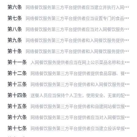
第六条
网络餐饮服务第三方平台提供者应当建立并执行入网餐饮服务提供者审查登记、食品安全违法行为制止及报告、严重违法行为平台服务停止、食品安全事故处置等制度，并在网络平台…
第七条
网络餐饮服务第三方平台提供者应当设置专门的食品安全管理机构，配备专职食品安全管理人员，每年对食品安全管理人员进行培训和考核。培训和考核记录保存期限不得少于2年。…
第八条
网络餐饮服务第三方平台提供者应当对入网餐饮服务提供者的食品经营许可证进行审查，登记入网餐饮服务提供者的名称、地址、法定代表人或者负责人及联系方式等信息，保证入网…
第九条
网络餐饮服务第三方平台提供者和入网餐饮服务提供者应当在餐饮服务经营活动主页面公示餐饮服务提供者的食品经营许可证。食品经营许可等信息发生变更的，应当及时更新。
第十条
网络餐饮服务第三方平台提供者和入网餐饮服务提供者应当在网上公示餐饮服务提供者的名称、地址、量化分级信息，公示的信息应当真实。
第十一条
入网餐饮服务提供者应当在网上公示菜品名称和主要原料名称，公示的信息应当真实。
第十二条
网络餐饮服务第三方平台提供者提供食品容器、餐具和包装材料的，所提供的食品容器、餐具和包装材料应当无毒、清洁。
第十三条
网络餐饮服务第三方平台提供者和入网餐饮服务提供者应当加强对送餐人员的食品安全培训和管理。委托送餐单位送餐的，送餐单位应当加强对送餐人员的食品安全培训和管理。培训…
第十四条
送餐人员应当保持个人卫生，使用安全、无害的配送容器，保持容器清洁，并定期进行清洗消毒。送餐人员应当核对配送食品，保证配送过程食品不受污染。
第十五条
网络餐饮服务第三方平台提供者和自建网站餐饮服务提供者应当履行记录义务，如实记录网络订餐的订单信息，包括食品的名称、下单时间、送餐人员、送达时间以及收货地址，信息…
第十六条
网络餐饮服务第三方平台提供者应当对入网餐饮服务提供者的经营行为进行抽查和监测。
第十七条
网络餐饮服务第三方平台提供者应当建立投诉举报处理制度，公开投诉举报方式，对涉及消费者食品安全的投诉举报及时进行处理。