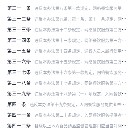
第三十一条
违反本办法第八条第一款规定，网络餐饮服务第三方平台提供者未对入网餐饮服务提供者的食品经营许可证进行审查，未登记入网餐饮服务提供者的名称、地址、法定代表人或者负责…
第三十二条
违反本办法第九条、第十条、第十一条规定，网络餐饮服务第三方平台提供者和入网餐饮服务提供者未按要求进行信息公示和更新的，由县级以上地方食品药品监督管理部门责令改正…
第三十三条
违反本办法第十二条规定，网络餐饮服务第三方平台提供者提供的食品配送容器、餐具和包装材料不符合规定的，由县级以上地方食品药品监督管理部门按照食品安全法第一百三十二…
第三十四条
违反本办法第十三条规定，网络餐饮服务第三方平台提供者和入网餐饮服务提供者未对送餐人员进行食品安全培训和管理，或者送餐单位未对送餐人员进行食品安全培训和管理，或者…
第三十五条
违反本办法第十四条规定，送餐人员未履行使用安全、无害的配送容器等义务的，由县级以上地方食品药品监督管理部门对送餐人员所在单位按照食品安全法第一百三十二条的规定处…
第三十六条
违反本办法第十五条规定，网络餐饮服务第三方平台提供者和自建网站餐饮服务提供者未按要求记录、保存网络订餐信息的，由县级以上地方食品药品监督管理部门责令改正，给予警…
第三十七条
违反本办法第十六条第一款规定，网络餐饮服务第三方平台提供者未对入网餐饮服务提供者的经营行为进行抽查和监测的，由县级以上地方食品药品监督管理部门责令改正，给予警告…
第三十八条
违反本办法第十七条规定，网络餐饮服务第三方平台提供者未按要求建立消费者投诉举报处理制度，公开投诉举报方式，或者未对涉及消费者食品安全的投诉举报及时进行处理的，由…
第三十九条
违反本办法第十八条第（一）项规定，入网餐饮服务提供者未履行制定实施原料控制要求等义务的，由县级以上地方食品药品监督管理部门依照食品安全法第一百二十六条第一款的规…
第四十条
违反本办法第十九条规定，入网餐饮服务提供者未履行相应的包装义务的，由县级以上地方食品药品监督管理部门责令改正，给予警告；拒不改正的，处5000元以上3万元以下罚…
第四十一条
违反本办法第二十条规定，入网餐饮服务提供者配送有保鲜、保温、冷藏或者冷冻等特殊要求食品，未采取能保证食品安全的保存、配送措施的，由县级以上地方食品药品监督管理部…
第四十二条
县级以上地方食品药品监督管理部门应当自对网络餐饮服务第三方平台提供者和入网餐饮服务提供者违法行为作出处罚决定之日起20个工作日内在网上公开行政处罚决定书。