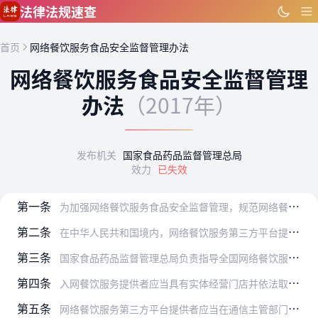
跳到主要内容
法律法规速查
首页
网络餐饮服务食品安全监督管理办法
网络餐饮服务食品安全监督管理
办法
（2017年）
发布机关
国家食品药品监督管理总局
效力
已失效
第一条
为加强网络餐饮服务食品安全监督管理，规范网络餐饮服务经营行为，保证餐饮食品安全，保障公众身体健康，根据《中华人民共和国食品安全法》等法律法规，制定本办法。
第二条
在中华人民共和国境内，网络餐饮服务第三方平台提供者、通过第三方平台和自建网站提供餐饮服务的餐饮服务提供者（以下简称入网餐饮服务提供者），利用互联网提供餐饮服务及…
第三条
国家食品药品监督管理总局负责指导全国网络餐饮服务食品安全监督管理工作，并组织开展网络餐饮服务食品安全监测。
第四条
入网餐饮服务提供者应当具有实体经营门店并依法取得食品经营许可证，并按照食品经营许可证载明的主体业态、经营项目从事经营活动，不得超范围经营。
第五条
网络餐饮服务第三方平台提供者应当在通信主管部门批准后30个工作日内，向所在地省级食品药品监督管理部门备案。自建网站餐饮服务提供者应当在通信主管部门备案后30个工…