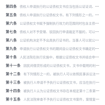
第四条
债权人申请执行的公证债权文书应当包括公证证词、被证明的债权文书等内容。权利义务主体、给付内容应当在公证证词中列明。
第五条
债权人申请执行公证债权文书，有下列情形之一的，人民法院应当裁定不予受理；已经受理的，裁定驳回执行申请：
第六条
公证债权文书赋予强制执行效力的范围同时包含主债务和担保债务的，人民法院应当依法予以执行；仅包含主债务的，对担保债务部分的执行申请不予受理；仅包含担保债务的，对主…
第七条
债权人对不予受理、驳回执行申请裁定不服的，可以自裁定送达之日起十日内向上一级人民法院申请复议。
第八条
公证机构决定不予出具执行证书的，当事人可以就公证债权文书涉及的民事权利义务争议直接向人民法院提起诉讼。
第九条
申请执行公证债权文书的期间自公证债权文书确定的履行期间的最后一日起计算；分期履行的，自公证债权文书确定的每次履行期间的最后一日起计算。
第十条
人民法院在执行实施中，根据公证债权文书并结合申请执行人的申请依法确定给付内容。
第十一条
因民间借贷形成的公证债权文书，文书中载明的利率超过人民法院依照法律、司法解释规定应予支持的上限的，对超过的利息部分不纳入执行范围；载明的利率未超过人民法院依照法…
第十二条
有下列情形之一的，被执行人可以依照民事诉讼法第二百三十八条第二款规定申请不予执行公证债权文书：
第十三条
被执行人申请不予执行公证债权文书，应当在执行通知书送达之日起十五日内向执行法院提出书面申请，并提交相关证据材料；有本规定第十二条第一款第三项、第四项规定情形且执…
第十四条
被执行人认为公证债权文书存在本规定第十二条第一款规定的多个不予执行事由的，应当在不予执行案件审查期间一并提出。
第十五条
人民法院审查不予执行公证债权文书案件，案情复杂、争议较大的，应当进行听证。必要时可以向公证机构调阅公证案卷，要求公证机构作出书面说明，或者通知公证员到庭说明情况…