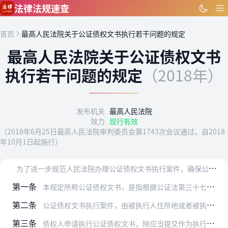
跳到主要内容
法律法规速查
首页
最高人民法院关于公证债权文书执行若干问题的规定
最高人民法院关于公证债权文书
执行若干问题的规定
（2018年）
发布机关
最高人民法院
效力
现行有效
（2018年6月25日最高人民法院审判委员会第1743次会议通过，自2018
年10月1日起施行）
为
了进一步规范人民法院办理公证债权文书执行案件，确保公证债权文书依法执行，维护当事人、利害关系人的合法权益，根据《中华人民共和国民事诉讼法》《中华人民共和国公证…
第一条
本规定所称公证债权文书，是指根据公证法第三十七条第一款规定经公证赋予强制执行效力的债权文书。
第二条
公证债权文书执行案件，由被执行人住所地或者被执行的财产所在地人民法院管辖。
第三条
债权人申请执行公证债权文书，除应当提交作为执行依据的公证债权文书等申请执行所需的材料外，还应当提交证明履行情况等内容的执行证书。