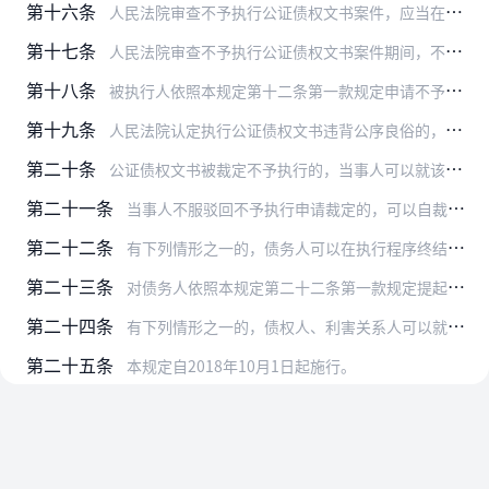
第十六条
人民法院审查不予执行公证债权文书案件，应当在受理之日起六十日内审查完毕并作出裁定；有特殊情况需要延长的，经本院院长批准，可以延长三十日。
第十七条
人民法院审查不予执行公证债权文书案件期间，不停止执行。
第十八条
被执行人依照本规定第十二条第一款规定申请不予执行，人民法院经审查认为理由成立的，裁定不予执行；理由不成立的，裁定驳回不予执行申请。
第十九条
人民法院认定执行公证债权文书违背公序良俗的，裁定不予执行。
第二十条
公证债权文书被裁定不予执行的，当事人可以就该公证债权文书涉及的民事权利义务争议向人民法院提起诉讼；公证债权文书被裁定部分不予执行的，当事人可以就该部分争议提起诉…
第二十一条
当事人不服驳回不予执行申请裁定的，可以自裁定送达之日起十日内向上一级人民法院申请复议。上一级人民法院应当自收到复议申请之日起三十日内审查。经审查，理由成立的，裁…
第二十二条
有下列情形之一的，债务人可以在执行程序终结前，以债权人为被告，向执行法院提起诉讼，请求不予执行公证债权文书：
第二十三条
对债务人依照本规定第二十二条第一款规定提起的诉讼，人民法院经审理认为理由成立的，判决不予执行或者部分不予执行；理由不成立的，判决驳回诉讼请求。
第二十四条
有下列情形之一的，债权人、利害关系人可以就公证债权文书涉及的民事权利义务争议直接向有管辖权的人民法院提起诉讼：
第二十五条
本规定自2018年10月1日起施行。