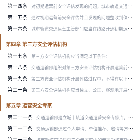
第十四条
对初期运营前安全评估发现的问题，城市轨道交通运营主管部门应当会同建设主管部门督促建设单位和运营单位限期整改到位，对于涉及多部门管理职责、影响运营安全的重大问题，…
第十五条
通过初期运营前安全评估并且发现的问题整改到位后，城市轨道交通运营主管部门依法向城市人民政府报告评估情况并申请办理初期运营手续，运营单位与建设单位签订运营接管协议…
第十六条
城市轨道交通运营主管部门应当在线路开通初期运营后1个月内，将初期运营前安全评估报告、评估发现问题整改情况，以及线路初期运营时间、线路制式、里程、车站数、换乘车站…
第四章 第三方安全评估机构
第十七条
第三方安全评估机构应当满足以下条件：
第十八条
交通运输部组织对第三方安全评估机构开展运营前安全评估的实际情况和效果进行评价，并向社会公告评价结果，为城市轨道交通运营主管部门选择第三方安全评估机构提供参考。
第十九条
第三方安全评估机构开展评估过程中，不得有以下行为：
第二十条
第三方安全评估机构应当独立、公正、客观地开展安全评估，对出具的安全评估报告负责。主持该安全评估业务的人员应当具备统筹协调各专业领域、总体把控安全评估质量的能力，…
第五章 运营安全专家
第二十一条
交通运输部建立城市轨道交通运营安全专家库，专家库专家涵盖城市轨道交通运营管理、土建工程、车辆、供电、通信、信号、机电等领域。
第二十二条
交通运输部通过个人申请、单位推荐、邀请等方式组织遴选确定专家库名单，并不定期更新。专家库专家应当符合以下条件：
第二十三条
城市轨道交通运营安全专家库中的专家受城市轨道交通运营主管部门聘请，对初期运营前安全评估协助开展监督工作时，应对第三方安全评估机构的工作程序、执行标准等合规性进行…