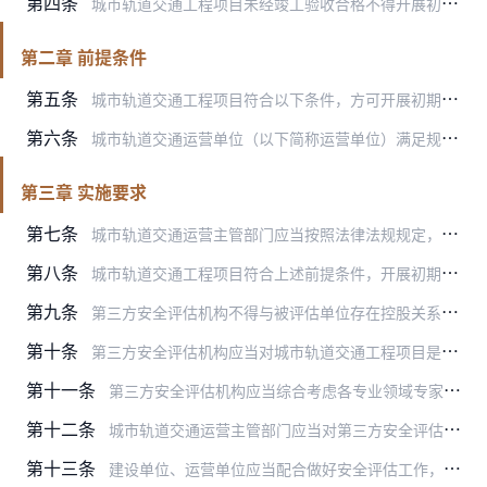
第四条
城市轨道交通工程项目未经竣工验收合格不得开展初期运营前安全评估，未通过初期运营前安全评估不得投入初期运营。
第二章 前提条件
第五条
城市轨道交通工程项目符合以下条件，方可开展初期运营前安全评估。
第六条
城市轨道交通运营单位（以下简称运营单位）满足规定的条件，具备安全运营、养护维修和应急处置能力。
第三章 实施要求
第七条
城市轨道交通运营主管部门应当按照法律法规规定，采用公开招标、邀请招标、竞争性谈判、单一来源等方式，确定符合本办法要求的第三方安全评估机构。
第八条
城市轨道交通工程项目符合上述前提条件，开展初期运营前安全评估的，由城市轨道交通建设单位（以下简称建设单位）会同运营单位提交下列材料：
第九条
第三方安全评估机构不得与被评估单位存在控股关系、管理关系等情形的关联关系。第三方安全评估机构不得遴选有以下情形之一的专家参与安全评估工作：
第十条
第三方安全评估机构应当对城市轨道交通工程项目是否满足初期运营前安全评估前提条件进行审核。
第十一条
第三方安全评估机构应当综合考虑各专业领域专家意见，出具初期运营前安全评估报告，报告中应有明确的评估结论，并对评估发现的安全问题提出整改要求、期限与建议措施。初期…
第十二条
城市轨道交通运营主管部门应当对第三方安全评估机构的安全评估工作进行监督，根据实际需要可从交通运输部城市轨道交通运营安全专家库中聘请专家协助开展监督工作，聘请的专…
第十三条
建设单位、运营单位应当配合做好安全评估工作，及时报告有关情况，提供相应文档资料，并对报告情况和提供资料的真实性负责。