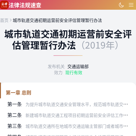
跳到主要内容
法律法规速查
首页
城市轨道交通初期运营前安全评估管理暂行办法
城市轨道交通初期运营前安全评
估管理暂行办法
（2019年）
发布机关
交通运输部
效力
现行有效
第一章 总则
第一条
为提升城市轨道交通安全管理水平，规范城市轨道交通初期运营前安全评估工作，根据《国务院办公厅关于保障城市轨道交通安全运行的意见》（国办发〔2018〕13号）、《城…
第二条
新建城市轨道交通工程项目初期运营前安全评估工作应当按照本办法执行。改扩建城市轨道交通工程项目和城市轨道交通甩项工程需进行初期运营前安全评估的，按照本办法相关规定…
第三条
城市轨道交通所在地城市交通运输主管部门或者城市人民政府指定的城市轨道交通运营主管部门（以下统称城市轨道交通运营主管部门）负责组织第三方安全评估机构实施本行政区域…