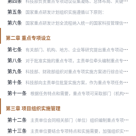
第四条
科技部负责重点专项动议征集凝练、总体布局、关键节点考核、监督评估和总体验收等。主责单位负责重点专项组织实施，对专项实施绩效负总责，委托并指导专业机构做好项目管理…
第五条
国家重点研发计划组织实施遵循以下原则：
第六条
国家重点研发计划全流程纳入统一的国家科技管理信息系统，包括指南发布、评审立项、资金使用、过程管理、综合绩效评价、成果转化应用等。落实国家科技报告、科学数据汇交和…
第二章 重点专项设立
第七条
有关部门、机构、地方、企业等研究提出重点专项动议。科技部按照立项管理规程要求组织论证和综合平衡后，形成拟立项建议（含专项名称、主责单位、总体目标、实施周期等），…
第八条
对于批准实施的重点专项，主责单位牵头编制重点专项实施方案（含概算、专业机构），报科技部、财政部。
第九条
科技部、财政部组织对重点专项实施方案进行综合论证，着力提升专项目标指标先进性、任务部署科学性、组织实施可行性、资源配置合理性，优化考核方式、配套保障和管理举措，…
第十条
科技部向主责单位批复实施方案，作为重点专项任务分解、项目申报指南编制、项目安排、组织实施、监督检查、评估问效的基本依据。
第十一条
根据任务特点和需要，重点专项可采取部门（机构）负责制、地方负责制、总承单位负责制、业主单位负责制等多种模式。对于采取部门负责制的重点专项，主责单位应委托专业机构…
第三章 项目组织实施管理
第十二条
主责单位会同相关部门（单位）组织编制重点专项的年度项目申报指南。指南应充分遵循实施方案提出的总体目标和任务设置，避免交叉重复，明确形式审查条件和项目遴选方式。项…
第十三条
主责单位要结合专项特点和实施需要，加强组织实施机制创新，通过竞争择优、定向委托、分阶段滚动支持等多种项目遴选方式，在全国范围内择优确定项目承担单位，可采取“揭榜…