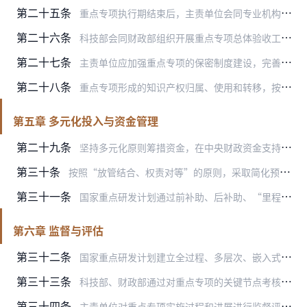
第二十五条
重点专项执行期结束后，主责单位会同专业机构对重点专项实施情况进行总结，于专项执行期结束6个月内形成重点专项总结报告报科技部。
第二十六条
科技部会同财政部组织开展重点专项总体验收工作，对重点专项的目标实现程度、组织管理水平、支撑经济社会发展效果与影响等作出全面评价，形成重点专项总体验收评价报告，按…
第二十七条
主责单位应加强重点专项的保密制度建设，完善保密工作责任体系，对涉及科技敏感信息和国家秘密的专项项目及其成果，应按有关规定执行并严格管理，分级分类做好信息安全管理…
第二十八条
重点专项形成的知识产权归属、使用和转移，按照国家有关法律、法规和政策执行。为了国家安全、国家利益和重大社会公共利益的需要，国家可许可他人有偿实施或者无偿实施项目…
第五章 多元化投入与资金管理
第二十九条
坚持多元化原则筹措资金，在中央财政资金支持的基础上，加强央地联动、政企联动，引导地方、企业、金融资本及其他社会资金共同投入，支持相关部门和机构加强对承担相关项目…
第三十条
按照“放管结合、权责对等”的原则，采取简化预算编制、下放预算调剂权、实行“包干制”、“负面清单”等多种方式，扩大科研经费管理自主权，减轻科研人员事务性负担，激发…
第三十一条
国家重点研发计划通过前补助、后补助、“里程碑”拨款等方式对具体项目分类支持。中央财政资金的安排使用，要严格执行国家预算管理及财政国库管理的有关规定，全面实施预算…
第六章 监督与评估
第三十二条
国家重点研发计划建立全过程、多层次、嵌入式的监督评估体系。监督评估工作应以重点专项实施方案、项目申报指南、立项批复、任务书、协议等为依据，按照责权一致的原则组织…
第三十三条
科技部、财政部通过对重点专项的关键节点考核、随机抽查等方式，对专项组织实施情况和实施主体履职尽责情况进行监督评估，采用信息化手段，减轻科研人员负担。监督评估结论…
第三十四条
主责单位对重点专项实施过程和进展进行监督评估，对受委托专业机构管理工作进行监督。专业机构对项目执行情况和项目承担单位开展日常监督。主责单位会同专业机构建立公众参…