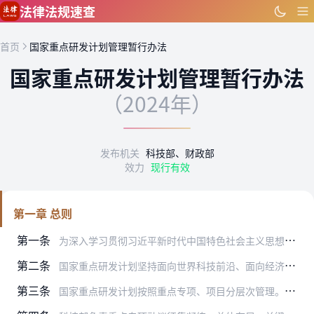
跳到主要内容
法律法规速查
首页
国家重点研发计划管理暂行办法
国家重点研发计划管理暂行办法
（2024年）
发布机关
科技部、财政部
效力
现行有效
第一章 总则
第一条
为深入学习贯彻习近平新时代中国特色社会主义思想，落实党中央、国务院的决策部署，保证国家重点研发计划的顺利实施，实现高效、科学、规范和公正管理，按照国家科技重大项…
第二条
国家重点研发计划坚持面向世界科技前沿、面向经济主战场、面向国家重大需求、面向人民生命健康，重点资助事关国计民生的重大社会公益性研究，事关产业核心竞争力、整体自主…
第三条
国家重点研发计划按照重点专项、项目分层次管理。重点专项是国家重点研发计划组织实施的载体，聚焦国家重大战略任务，坚持目标导向，可从基础研究、技术创新到成果转化、应…