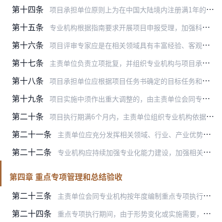
第十四条
项目承担单位原则上为在中国大陆境内注册满1年的独立法人单位，应具有较强科研能力和条件，诚信状况良好；项目（课题）负责人原则上不超过60周岁，符合《科技部办公厅财…
第十五条
专业机构根据指南要求开展项目申报受理，加强科研诚信审核，采用网络评审、通讯评审、会议评审、同场竞技、现场考察评估等方式组织评审。
第十六条
项目评审专家应是在相关领域具有丰富经验、客观公正的高水平专家，原则上从国家科技专家库中选取，并实行回避制度。通过事前诚信审查、事中提醒监督、事后抽查评价等方式，…
第十七条
主责单位负责立项批复，并组织专业机构与项目承担单位签订项目任务书；对于保密项目，任务书中应包括保密协议。项目立项后，应按任务书约定、项目实施进展和任务完成情况及…
第十八条
项目承担单位应根据项目任务书确定的目标任务和分工安排，按进度高质量完成相关研发任务。项目实施中，主责单位应指导专业机构严格按照任务书要求，加强技术就绪度管理、“…
第十九条
项目实施中须作出重大调整的，由主责单位会同专业机构研究批复调整；对于因非正当理由致使项目撤销或终止的，应调查核实后严肃处理并逐级问责，对科研失信和违规行为，纳入…
第二十条
项目执行期满6个月内，主责单位组织专业机构依据项目任务书和有关要求分类开展综合绩效评价，由主责单位向项目承担单位下达综合绩效评价结论。项目综合绩效评价结论分为通…
第二十一条
主责单位应充分发挥相关领域、行业、产业优势，为项目成果转化应用创造良好条件，协调调动各方面政策和资源，通过场景构建、政府采购、金融支持等方式，加快推动项目成果转…
第二十二条
专业机构应持续加强专业化能力建设，加强相关领域科技发展跟踪研判；根据管理制度和主责单位要求，制定适合专项特点的管理工作方案，做好项目管理具体工作，提升项目管理质…
第四章 重点专项管理和总结验收
第二十三条
主责单位会同专业机构按年度编制重点专项执行情况报告，于每年12月底前报送科技部；执行期5年及以上的重点专项，于专项实施中期年份报送中期执行情况报告。
第二十四条
重点专项执行期间，由于形势变化或实施需要，需对专项主要任务（含概算）进行重大调整或终止专项执行的，主责单位报科技部、财政部审核，按程序报批。