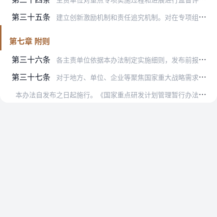
第三十五条
建立创新激励机制和责任追究机制。对在专项组织实施过程中作出重要贡献的单位、团队和个人，按照国家有关规定予以表彰奖励。对执行不力的，实行动态调整，并倒查各主体责任…
第七章 附则
第三十六条
各主责单位依据本办法制定实施细则，发布前报科技部、财政部进行制度一致性审查并备案。管理要求另有规定的重点专项，按有关规定执行。
第三十七条
对于地方、单位、企业等聚焦国家重大战略需求布局的研发任务，可按有关程序纳入国家重点研发计划管理。具体办法另行规定。
本
办法自发布之日起施行。《国家重点研发计划管理暂行办法》（国科发资〔2017〕152号）同时废止。