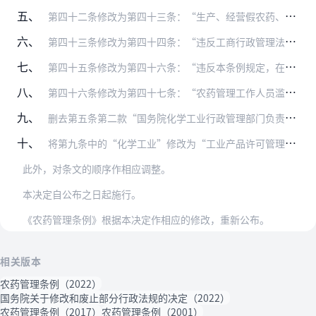
五、
第四十二条修改为第四十三条：“生产、经营假农药、劣质农药的，依照刑法关于生产、销售伪劣产品罪或者生产、销售伪劣农药罪的规定，依法追究刑事责任；尚不够刑事处罚的，…
六、
第四十三条修改为第四十四条：“违反工商行政管理法律、法规，生产、经营农药的，或者违反农药广告管理规定的，依照刑法关于非法经营罪或者虚假广告罪的规定，依法追究刑事…
七、
第四十五条修改为第四十六条：“违反本条例规定，在生产、储存、运输、使用农药过程中发生重大事故的，对直接负责的主管人员和其他直接责任人员，依照刑法关于危险物品肇事…
八、
第四十六条修改为第四十七条：“农药管理工作人员滥用职权、玩忽职守、徇私舞弊、索贿受贿的，依照刑法关于滥用职权罪、玩忽职守罪或者受贿罪的规定，依法追究刑事责任；尚…
九、
删去第五条第二款“国务院化学工业行政管理部门负责全国农药生产的统筹规划、协调指导、监督管理工作。省、自治区、直辖市人民政府化学工业行政管理部门负责本行政区域内农…
十、
将第九条中的“化学工业”修改为“工业产品许可管理”，将第十二条第一款、第十三条第二款和第三款以及第四十条中的“化学工业行政管理部门”修改为“工业产品许可管理部门…
此外，对条文的顺序作相应调整。
本决定自公布之日起施行。
《农药管理条例》根据本决定作相应的修改，重新公布。
相关版本
农药管理条例（2022）
国务院关于修改和废止部分行政法规的决定（2022）
农药管理条例（2017）
农药管理条例（2001）