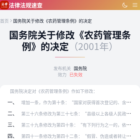
跳到主要内容
法律法规速查
首页
国务院关于修改《农药管理条例》的决定
国务院关于修改《农药管理条
例》的决定
（2001年）
发布机关
国务院
效力
已失效
国务院决定对《农药管理条例》作如下修改：
一、
增加一条，作为第十条：“国家对获得首次登记的、含有新化合物的农药的申请人提交的其自己所取得且未披露的试验数据和其他数据实施保护。
二、
第三十六条修改为第三十七条：“县级以上各级人民政府有关部门应当做好农副产品中农药残留量的检测工作，并公布检测结果。”
三、
第三十九条修改为第四十条：“有下列行为之一的，依照刑法关于非法经营罪或者危险物品肇事罪的规定，依法追究刑事责任；尚不够刑事处罚的，由农业行政主管部门按照以下规定…
四、
第四十一条修改为第四十二条：“假冒、伪造或者转让农药登记证或者农药临时登记证、农药登记证号或者农药临时登记证号、农药生产许可证或者农药生产批准文件、农药生产许可…