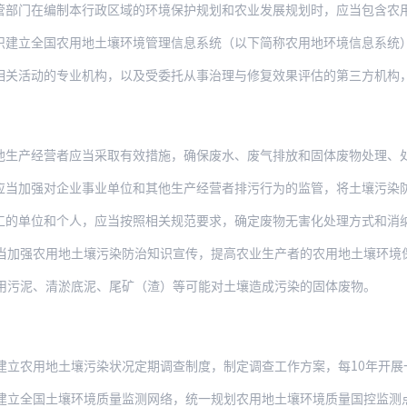
管部门在编制本行政区域的环境保护规划和农业发展规划时，应当包含农
织建立全国农用地土壤环境管理信息系统（以下简称农用地环境信息系统
的专业机构，以及受委托从事治理与修复效果评估的第三方机构，应当遵守有关环境保护标
产经营者应当采取有效措施，确保废水、废气排放和固体废物处理、处置符合国家有
应当加强对企业事业单位和其他生产经营者排污行为的监管，将土壤污染
工的单位和个人，应当按照相关规范要求，确定废物无害化处理方式和消
用地土壤污染防治知识宣传，提高农业生产者的农用地土壤环境保护意识，引导农业生产者合
用污泥、清淤底泥、尾矿（渣）等可能对土壤造成污染的固体废物。
建立农用地土壤污染状况定期调查制度，制定调查工作方案，每10年开展
全国土壤环境质量监测网络，统一规划农用地土壤环境质量国控监测点位，规定监测要