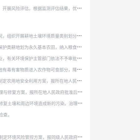
估结果，优化调整安全利用措施，并将监测结果及…
量类别划分工作，将耕地划分为优先保护类、安全…
，纳入粮食生产功能区和重要农产品生产保护区建…
法不予审批可能造成耕地土壤污染的建设项目环境…
质进入农作物可食部分，降低农产品超标风险。
所在地人民政府批准后实施，并上传农用地环境信…
人民政府批准后实施，并上传农用地环境信息系统。
污染。治理与修复过程中产生的废水、废气和固体废…
检查。
级人民政府批准后组织实施，并上传农用地环境信息…