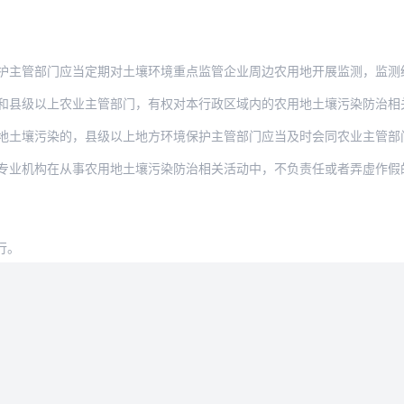
部门应当定期对土壤环境重点监管企业周边农用地开展监测，监测结果作为环境执法和风
上农业主管部门，有权对本行政区域内的农用地土壤污染防治相关活动进行现场检查。被检查
染的，县级以上地方环境保护主管部门应当及时会同农业主管部门对可能受到污染的农用地土
在从事农用地土壤污染防治相关活动中，不负责任或者弄虚作假的，由县级以上地方环境保护
行。