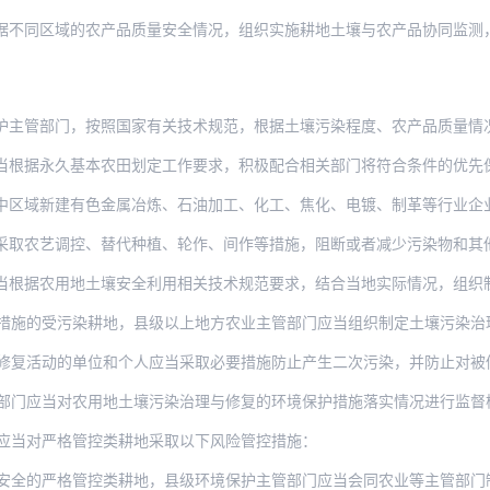
域的农产品质量安全情况，组织实施耕地土壤与农产品协同监测，开展风险评估，根据监测评
门，按照国家有关技术规范，根据土壤污染程度、农产品质量情况，组织开展耕地土壤环境质
久基本农田划定工作要求，积极配合相关部门将符合条件的优先保护类耕地划为永久基本农田
建有色金属冶炼、石油加工、化工、焦化、电镀、制革等行业企业，有关环境保护主管部门依
农艺调控、替代种植、轮作、间作等措施，阻断或者减少污染物和其他有毒有害物
用地土壤安全利用相关技术规范要求，结合当地实际情况，组织制定农用地安全利用方案，报
受污染耕地，县级以上地方农业主管部门应当组织制定土壤污染治理与修复方案，报所在地
的单位和个人应当采取必要措施防止产生二次污染，并防止对被修复土壤和周边环境造成新的
部门应当对农用地土壤污染治理与修复的环境保护措施落实情况进行监督
应当对严格管控类耕地采取以下风险管控措施：
格管控类耕地，县级环境保护主管部门应当会同农业等主管部门制定环境风险管控方案，报同