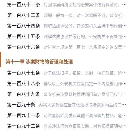
第一百八十二条
对因邻里纠纷引起的治安案件进行调解时，可以邀请当事人居住地的居（村）民委员会的人员或者双方当事人熟悉的人员参加帮助调解。
第一百八十三条
调解一般为一次。对一次调解不成，公安机关认为有必要或者当事人申请的，可以再次调解，并应当在第一次调解后的七个工作日内完成。
第一百八十四条
调解达成协议的，在公安机关主持下制作调解协议书，双方当事人应当在调解协议书上签名，并履行调解协议。
第一百八十五条
调解达成协议并履行的，公安机关不再处罚。对调解未达成协议或者达成协议后不履行的，应当对违反治安管理行为人依法予以处罚；对违法行为造成的损害赔偿纠纷，公安机关可以…
第一百八十六条
对符合本规定第一百七十八条规定的治安案件，当事人申请人民调解或者自行和解，达成协议并履行后，双方当事人书面申请并经公安机关认可的，公安机关不予治安管理处罚，但公…
第十一章 涉案财物的管理和处理
第一百八十七条
对于依法扣押、扣留、查封、抽样取证、追缴、收缴的财物以及由公安机关负责保管的先行登记保存的财物，公安机关应当妥善保管，不得使用、挪用、调换或者损毁。造成损失的，…
第一百八十八条
县级以上公安机关应当指定一个内设部门作为涉案财物管理部门，负责对涉案财物实行统一管理，并设立或者指定专门保管场所，对涉案财物进行集中保管。涉案财物集中保管的范围…
第一百八十九条
公安机关涉案财物管理部门和办案部门应当建立电子台账，对涉案财物逐一编号登记，载明案由、来源、保管状态、场所和去向。
第一百九十条
办案人民警察应当在依法提取涉案财物后的二十四小时内将财物移交涉案财物管理人员，并办理移交手续。对查封、冻结、先行登记保存的涉案财物，应当在采取措施后的二十四小时…
第一百九十一条
对容易腐烂变质及其他不易保管的物品、危险物品，经公安机关负责人批准，在拍照或者录像后依法变卖或者拍卖，变卖或者拍卖的价款暂予保存，待结案后按有关规定处理。
第一百九十二条
有关违法行为查证属实后，对有证据证明权属明确且无争议的被侵害人合法财物及其孳息，凡返还不损害其他被侵害人或者利害关系人的利益，不影响案件正常办理的，应当在登记、…