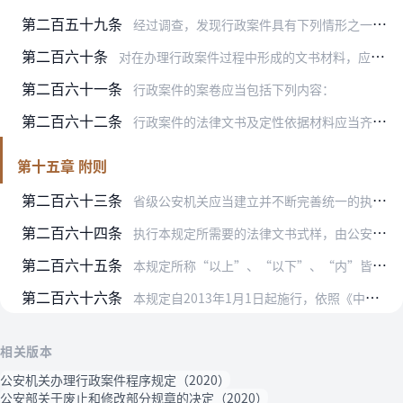
第二百五十九条
经过调查，发现行政案件具有下列情形之一的，经公安派出所、县级公安机关办案部门或者出入境边防检查机关以上负责人批准，终止调查：
第二百六十条
对在办理行政案件过程中形成的文书材料，应当按照一案一卷原则建立案卷，并按照有关规定在结案或者终止案件调查后将案卷移交档案部门保管或者自行保管。
第二百六十一条
行政案件的案卷应当包括下列内容：
第二百六十二条
行政案件的法律文书及定性依据材料应当齐全完整，不得损毁、伪造。
第十五章 附则
第二百六十三条
省级公安机关应当建立并不断完善统一的执法办案信息系统。
第二百六十四条
执行本规定所需要的法律文书式样，由公安部制定。公安部没有制定式样，执法工作中需要的其他法律文书，省级公安机关可以制定式样。
第二百六十五条
本规定所称“以上”、“以下”、“内”皆包括本数或者本级。
第二百六十六条
本规定自2013年1月1日起施行，依照《中华人民共和国出境入境管理法》新设定的制度自2013年7月1日起施行。2006年8月24日发布的《公安机关办理行政案件程…
相关版本
公安机关办理行政案件程序规定（2020）
公安部关于废止和修改部分规章的决定（2020）