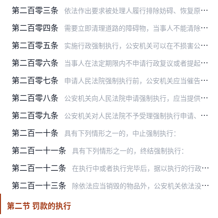
第二百零三条
依法作出要求被处理人履行排除妨碍、恢复原状等义务的行政处理决定，被处理人逾期不履行，经催告仍不履行，其后果已经或者将危害交通安全的，公安机关可以代履行，或者委托…
第二百零四条
需要立即清理道路的障碍物，当事人不能清除的，或者有其他紧急情况需要立即履行的，公安机关可以决定立即实施代履行。当事人不在场的，公安机关应当在事后立即通知当事人，…
第二百零五条
实施行政强制执行，公安机关可以在不损害公共利益和他人合法权益的情况下，与当事人达成执行协议。执行协议可以约定分阶段履行；当事人采取补救措施的，可以减免加处的罚款…
第二百零六条
当事人在法定期限内不申请行政复议或者提起行政诉讼，又不履行行政处理决定的，法律没有规定公安机关强制执行的，作出行政处理决定的公安机关可以自期限届满之日起三个月内…
第二百零七条
申请人民法院强制执行前，公安机关应当催告被处理人履行义务，催告书送达十日后被处理人仍未履行义务的，公安机关可以向人民法院申请强制执行。
第二百零八条
公安机关向人民法院申请强制执行，应当提供下列材料：
第二百零九条
公安机关对人民法院不予受理强制执行申请、不予强制执行的裁定有异议的，可以在十五日内向上一级人民法院申请复议。
第二百一十条
具有下列情形之一的，中止强制执行：
第二百一十一条
具有下列情形之一的，终结强制执行：
第二百一十二条
在执行中或者执行完毕后，据以执行的行政处理决定被撤销、变更，或者执行错误，应当恢复原状或者退还财物；不能恢复原状或者退还财物的，依法给予赔偿。
第二百一十三条
除依法应当销毁的物品外，公安机关依法没收或者收缴、追缴的违法所得和非法财物，必须按照国家有关规定处理或者上缴国库。
第二节 罚款的执行