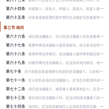
第六十四条
对报案人、控告人、举报人、扭送人、投案人提供的有关证据材料、物品等应当登记，出具接受证据清单，并妥善保管。必要时，应当拍照、录音、录像。移送案件时，应当将有关证…
第六十五条
对发现或者受理的案件暂时无法确定为刑事案件或者行政案件的，可以按照行政案件的程序办理。在办理过程中，认为涉嫌构成犯罪的，应当按照《公安机关办理刑事案件程序规定》…
第三节 询问
第六十六条
询问违法嫌疑人，可以到违法嫌疑人住处或者单位进行，也可以将违法嫌疑人传唤到其所在市、县内的指定地点进行。
第六十七条
需要传唤违法嫌疑人接受调查的，经公安派出所、县级以上公安机关办案部门或者出入境边防检查机关负责人批准，使用传唤证传唤。对现场发现的违法嫌疑人，人民警察经出示人民…
第六十八条
使用传唤证传唤的，违法嫌疑人被传唤到案后和询问查证结束后，应当由其在传唤证上填写到案和离开时间并签名。拒绝填写或者签名的，办案人民警察应当在传唤证上注明。
第六十九条
对被传唤的违法嫌疑人，应当及时询问查证，询问查证的时间不得超过八小时；案情复杂，违法行为依法可能适用行政拘留处罚的，询问查证的时间不得超过二十四小时。
第七十条
对于投案自首或者群众扭送的违法嫌疑人，公安机关应当立即进行询问查证，并在询问笔录中记明违法嫌疑人到案经过、到案和离开时间。询问查证时间适用本规定第六十九条第一款…
第七十一条
在公安机关询问违法嫌疑人，应当在办案场所进行。
第七十二条
询问违法嫌疑人、被侵害人或者其他证人，应当个别进行。
第七十三条
首次询问违法嫌疑人时，应当问明违法嫌疑人的姓名、出生日期、户籍所在地、现住址、身份证件种类及号码，是否为各级人民代表大会代表，是否受过刑事处罚或者行政拘留、收容…
第七十四条
询问时，应当告知被询问人必须如实提供证据、证言和故意作伪证或者隐匿证据应负的法律责任，对与本案无关的问题有拒绝回答的权利。