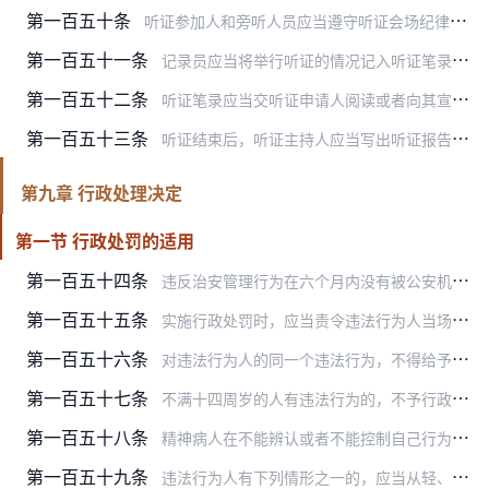
第一百五十条
听证参加人和旁听人员应当遵守听证会场纪律。对违反听证会场纪律的，听证主持人应当警告制止；对不听制止，干扰听证正常进行的旁听人员，责令其退场。
第一百五十一条
记录员应当将举行听证的情况记入听证笔录。听证笔录应当载明下列内容：
第一百五十二条
听证笔录应当交听证申请人阅读或者向其宣读。听证笔录中的证人陈述部分，应当交证人阅读或者向其宣读。听证申请人或者证人认为听证笔录有误的，可以请求补充或者改正。听证…
第一百五十三条
听证结束后，听证主持人应当写出听证报告书，连同听证笔录一并报送公安机关负责人。
第九章 行政处理决定
第一节 行政处罚的适用
第一百五十四条
违反治安管理行为在六个月内没有被公安机关发现，其他违法行为在二年内没有被公安机关发现的，不再给予行政处罚。
第一百五十五条
实施行政处罚时，应当责令违法行为人当场或者限期改正违法行为。
第一百五十六条
对违法行为人的同一个违法行为，不得给予两次以上罚款的行政处罚。
第一百五十七条
不满十四周岁的人有违法行为的，不予行政处罚，但是应当责令其监护人严加管教，并在不予行政处罚决定书中载明。已满十四周岁不满十八周岁的人有违法行为的，从轻或者减轻行…
第一百五十八条
精神病人在不能辨认或者不能控制自己行为时有违法行为的，不予行政处罚，但应当责令其监护人严加看管和治疗，并在不予行政处罚决定书中载明。间歇性精神病人在精神正常时有…
第一百五十九条
违法行为人有下列情形之一的，应当从轻、减轻处罚或者不予行政处罚：