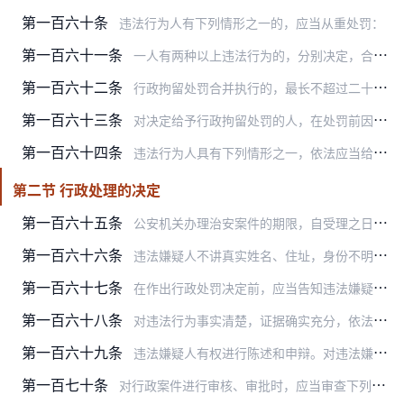
第一百六十条
违法行为人有下列情形之一的，应当从重处罚：
第一百六十一条
一人有两种以上违法行为的，分别决定，合并执行，可以制作一份决定书，分别写明对每种违法行为的处理内容和合并执行的内容。
第一百六十二条
行政拘留处罚合并执行的，最长不超过二十日。
第一百六十三条
对决定给予行政拘留处罚的人，在处罚前因同一行为已经被采取强制措施限制人身自由的时间应当折抵。限制人身自由一日，折抵执行行政拘留一日。询问查证、继续盘问和采取约束…
第一百六十四条
违法行为人具有下列情形之一，依法应当给予行政拘留处罚的，应当作出处罚决定，但不送拘留所执行：
第二节 行政处理的决定
第一百六十五条
公安机关办理治安案件的期限，自受理之日起不得超过三十日；案情重大、复杂的，经上一级公安机关批准，可以延长三十日。办理其他行政案件，有法定办案期限的，按照相关法律…
第一百六十六条
违法嫌疑人不讲真实姓名、住址，身份不明，但只要违法事实清楚、证据确实充分的，可以按其自报的姓名并贴附照片作出处理决定，并在相关法律文书中注明。
第一百六十七条
在作出行政处罚决定前，应当告知违法嫌疑人拟作出行政处罚决定的事实、理由及依据，并告知违法嫌疑人依法享有陈述权和申辩权。单位违法的，应当告知其法定代表人、主要负责…
第一百六十八条
对违法行为事实清楚，证据确实充分，依法应当予以行政处罚，因违法行为人逃跑等原因无法履行告知义务的，公安机关可以采取公告方式予以告知。自公告之日起七日内，违法嫌疑…
第一百六十九条
违法嫌疑人有权进行陈述和申辩。对违法嫌疑人提出的新的事实、理由和证据，公安机关应当进行复核。
第一百七十条
对行政案件进行审核、审批时，应当审查下列内容：