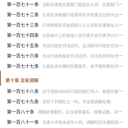
第一百七十一条
法制员或者办案部门指定的人员、办案部门负责人、法制部门的人员可以作为行政案件审核人员。
第一百七十二条
公安机关根据行政案件的不同情况分别作出下列处理决定：
第一百七十三条
行政拘留处罚由县级以上公安机关或者出入境边防检查机关决定。依法应当对违法行为人予以行政拘留的，公安派出所、依法具有独立执法主体资格的公安机关业务部门应当报其所属…
第一百七十四条
对县级以上的各级人民代表大会代表予以行政拘留的，作出处罚决定前应当经该级人民代表大会主席团或者人民代表大会常务委员会许可。
第一百七十五条
作出行政处罚决定的，应当制作行政处罚决定书。决定书应当载明下列内容：
第一百七十六条
作出行政拘留处罚决定的，应当及时将处罚情况和执行场所或者依法不执行的情况通知被处罚人家属。
第一百七十七条
公安机关办理的刑事案件，尚不够刑事处罚，依法应当给予公安行政处理的，经县级以上公安机关负责人批准，依照本章规定作出处理决定。
第十章 治安调解
第一百七十八条
对于因民间纠纷引起的殴打他人、故意伤害、侮辱、诽谤、诬告陷害、故意损毁财物、干扰他人正常生活、侵犯隐私、非法侵入住宅等违反治安管理行为，情节较轻，且具有下列情形…
第一百七十九条
具有下列情形之一的，不适用调解处理：
第一百八十条
调解处理案件，应当查明事实，收集证据，并遵循合法、公正、自愿、及时的原则，注重教育和疏导，化解矛盾。
第一百八十一条
当事人中有未成年人的，调解时应当通知其父母或者其他监护人到场。但是，当事人为年满十六周岁以上的未成年人，以自己的劳动收入为主要生活来源，本人同意不通知的，可以不…