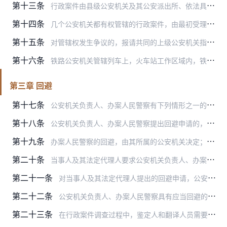
第十三条
行政案件由县级公安机关及其公安派出所、依法具有独立执法主体资格的公安机关业务部门以及出入境边防检查站按照法律、行政法规、规章授权和管辖分工办理，但法律、行政法规…
第十四条
几个公安机关都有权管辖的行政案件，由最初受理的公安机关管辖。必要时，可以由主要违法行为地公安机关管辖。
第十五条
对管辖权发生争议的，报请共同的上级公安机关指定管辖。
第十六条
铁路公安机关管辖列车上，火车站工作区域内，铁路系统的机关、厂、段、所、队等单位内发生的行政案件，以及在铁路线上放置障碍物或者损毁、移动铁路设施等可能影响铁路运输…
第三章 回避
第十七条
公安机关负责人、办案人民警察有下列情形之一的，应当自行提出回避申请，案件当事人及其法定代理人有权要求他们回避：
第十八条
公安机关负责人、办案人民警察提出回避申请的，应当说明理由。
第十九条
办案人民警察的回避，由其所属的公安机关决定；公安机关负责人的回避，由上一级公安机关决定。
第二十条
当事人及其法定代理人要求公安机关负责人、办案人民警察回避的，应当提出申请，并说明理由。口头提出申请的，公安机关应当记录在案。
第二十一条
对当事人及其法定代理人提出的回避申请，公安机关应当在收到申请之日起二日内作出决定并通知申请人。
第二十二条
公安机关负责人、办案人民警察具有应当回避的情形之一，本人没有申请回避，当事人及其法定代理人也没有申请其回避的，有权决定其回避的公安机关可以指令其回避。
第二十三条
在行政案件调查过程中，鉴定人和翻译人员需要回避的，适用本章的规定。