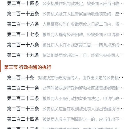
第二百一十四条
公安机关作出罚款决定，被处罚人应当自收到行政处罚决定书之日起十五日内，到指定的银行缴纳罚款。具有下列情形之一的，公安机关及其办案人民警察可以当场收缴罚款，法律另…
第二百一十五条
公安机关及其人民警察当场收缴罚款的，应当出具省级或者国家财政部门统一制发的罚款收据。对不出具省级或者国家财政部门统一制发的罚款收据的，被处罚人有权拒绝缴纳罚款。
第二百一十六条
人民警察应当自收缴罚款之日起二日内，将当场收缴的罚款交至其所属公安机关；在水上当场收缴的罚款，应当自抵岸之日起二日内将当场收缴的罚款交至其所属公安机关；在旅客列…
第二百一十七条
被处罚人确有经济困难，经被处罚人申请和作出处罚决定的公安机关批准，可以暂缓或者分期缴纳罚款。
第二百一十八条
被处罚人未在本规定第二百一十四条规定的期限内缴纳罚款的，作出行政处罚决定的公安机关可以采取下列措施：
第二百一十九条
依法加处罚款超过三十日，经催告被处罚人仍不履行的，作出行政处罚决定的公安机关可以按照本规定第二百零六条的规定向所在地有管辖权的人民法院申请强制执行。
第三节 行政拘留的执行
第二百二十条
对被决定行政拘留的人，由作出决定的公安机关送达拘留所执行。对抗拒执行的，可以使用约束性警械。
第二百二十一条
对同时被决定行政拘留和社区戒毒或者强制隔离戒毒的人员，应当先执行行政拘留，由拘留所给予必要的戒毒治疗，强制隔离戒毒期限连续计算。
第二百二十二条
被处罚人不服行政拘留处罚决定，申请行政复议或者提起行政诉讼的，可以向作出行政拘留决定的公安机关提出暂缓执行行政拘留的申请；口头提出申请的，公安机关人民警察应当予…
第二百二十三条
公安机关应当在收到被处罚人提出暂缓执行行政拘留申请之时起二十四小时内作出决定。
第二百二十四条
被处罚人具有下列情形之一的，应当作出不暂缓执行行政拘留的决定，并告知申请人：