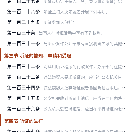
第一百二十七条
听证设听证主持人一名，负责组织听证；记录员一名，负责制作听证笔录。必要时，可以设听证员一至二名，协助听证主持人进行听证。
第一百二十八条
听证主持人决定或者开展下列事项：
第一百二十九条
听证参加人包括：
第一百三十条
当事人在听证活动中享有下列权利：
第一百三十一条
与听证案件处理结果有直接利害关系的其他公民、法人或者其他组织，作为第三人申请参加听证的，应当允许。为查明案情，必要时，听证主持人也可以通知其参加听证。
第三节 听证的告知、申请和受理
第一百三十二条
对适用听证程序的行政案件，办案部门在提出处罚意见后，应当告知违法嫌疑人拟作出的行政处罚和有要求举行听证的权利。
第一百三十三条
违法嫌疑人要求听证的，应当在公安机关告知后三日内提出申请。
第一百三十四条
违法嫌疑人放弃听证或者撤回听证要求后，处罚决定作出前，又提出听证要求的，只要在听证申请有效期限内，应当允许。
第一百三十五条
公安机关收到听证申请后，应当在二日内决定是否受理。认为听证申请人的要求不符合听证条件，决定不予受理的，应当制作不予受理听证通知书，告知听证申请人。逾期不通知听证…
第一百三十六条
公安机关受理听证后，应当在举行听证的七日前将举行听证通知书送达听证申请人，并将举行听证的时间、地点通知其他听证参加人。
第四节 听证的举行
第一百三十七条
听证应当在公安机关收到听证申请之日起十日内举行。