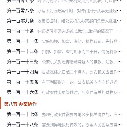
第一百零七条
对下列物品，经公安机关负责人批准，可以依法扣押或者扣留：
第一百零八条
办理下列行政案件时，对专门用于从事无证经营活动的场所、设施、物品，经公安机关负责人批准，可以依法查封。但对与违法行为无关的场所、设施，公民个人及其扶养家属的生活…
第一百零九条
收集证据时，经公安机关办案部门负责人批准，可以采取抽样取证的方法。
第一百一十条
在证据可能灭失或者以后难以取得的情况下，经公安机关办案部门负责人批准，可以先行登记保存。
第一百一十一条
实施扣押、扣留、查封、抽样取证、先行登记保存等证据保全措施时，应当会同当事人查点清楚，制作并当场交付证据保全决定书。必要时，应当对采取证据保全措施的证据进行拍照…
第一百一十二条
扣押、扣留、查封期限为三十日，情况复杂的，经县级以上公安机关负责人批准，可以延长三十日；法律、行政法规另有规定的除外。延长扣押、扣留、查封期限的，应当及时书面告…
第一百一十三条
公安机关对恐怖活动嫌疑人的存款、汇款、债券、股票、基金份额等财产采取冻结措施的，应当经县级以上公安机关负责人批准，向金融机构交付冻结通知书。
第一百一十四条
自被冻结之日起二个月内，公安机关应当作出处理决定或者解除冻结；情况复杂的，经上一级公安机关负责人批准，可以延长一个月。
第一百一十五条
有下列情形之一的，公安机关应当立即退还财物，并由当事人签名确认；不涉及财物退还的，应当书面通知当事人解除证据保全：
第一百一十六条
行政案件变更管辖时，与案件有关的财物及其孳息应当随案移交，并书面告知当事人。移交时，由接收人、移交人当面查点清楚，并在交接单据上共同签名。
第八节 办案协作
第一百一十七条
办理行政案件需要异地公安机关协作的，应当制作办案协作函件。负责协作的公安机关接到请求协作的函件后，应当办理。
第一百一十八条
需要到异地执行传唤的，办案人民警察应当持传唤证、办案协作函件和人民警察证，与协作地公安机关联系，在协作地公安机关的协作下进行传唤。协作地公安机关应当协助将违法嫌…