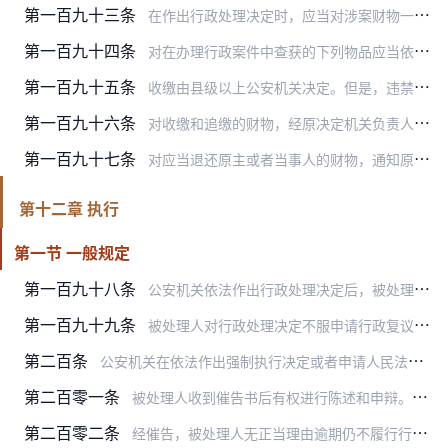
第一百九十三条
在作出行政处理决定时，应当对涉案财物一并作出处理。
第一百九十四条
对在办理行政案件中查获的下列物品应当依法收缴：
第一百九十五条
收缴由县级以上公安机关决定。但是，违禁品，管制器具，吸食、注射毒品的用具以及非法财物价值在五百元以下且当事人对财物价值无异议的，公安派出所可以收缴。
第一百九十六条
对收缴和追缴的财物，经原决定机关负责人批准，按照下列规定分别处理：
第一百九十七条
对应当退还原主或者当事人的财物，通知原主或者当事人在六个月内来领取；原主不明确的，应当采取公告方式告知原主认领。在通知原主、当事人或者公告后六个月内，无人认领的…
第十二章 执行
第一节 一般规定
第一百九十八条
公安机关依法作出行政处理决定后，被处理人应当在行政处理决定的期限内予以履行。逾期不履行的，作出行政处理决定的公安机关可以依法强制执行或者申请人民法院强制执行。
第一百九十九条
被处理人对行政处理决定不服申请行政复议或者提起行政诉讼的，行政处理决定不停止执行，但法律另有规定的除外。
第二百条
公安机关在依法作出强制执行决定或者申请人民法院强制执行前，应当事先催告被处理人履行行政处理决定。催告以书面形式作出，并直接送达被处理人。被处理人拒绝接受或者无法…
第二百零一条
被处理人收到催告书后有权进行陈述和申辩。公安机关应当充分听取并记录、复核。被处理人提出的事实、理由或者证据成立的，公安机关应当采纳。
第二百零二条
经催告，被处理人无正当理由逾期仍不履行行政处理决定，法律规定由公安机关强制执行的，公安机关可以依法作出强制执行决定。