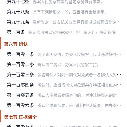
第九十七条
办案人民警察应当对鉴定意见进行审查。
第九十八条
具有下列情形之一的，应当进行重新鉴定：
第九十九条
重新鉴定，公安机关应当另行指派或者聘请鉴定人。
第一百条
鉴定费用由公安机关承担，但当事人自行鉴定的除外。
第六节 辨认
第一百零一条
为了查明案情，办案人民警察可以让违法嫌疑人、被侵害人或者其他证人对与违法行为有关的物品、场所或者违法嫌疑人进行辨认。
第一百零二条
辨认由二名以上办案人民警察主持。
第一百零三条
多名辨认人对同一辨认对象或者一名辨认人对多名辨认对象进行辨认时，应当个别进行。
第一百零四条
辨认时，应当将辨认对象混杂在特征相类似的其他对象中，不得给辨认人任何暗示。
第一百零五条
辨认人不愿意暴露身份的，对违法嫌疑人的辨认可以在不暴露辨认人的情况下进行，公安机关及其人民警察应当为其保守秘密。
第一百零六条
辨认经过和结果，应当制作辨认笔录，由办案人民警察和辨认人签名或者捺指印。必要时，应当对辨认过程进行录音、录像。
第七节 证据保全