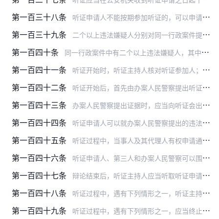
第一百三十八条
听证申请人不能按期参加听证的，可以申请延期，是否准许，由听证主持人决定。
第一百三十九条
二个以上违法嫌疑人分别对同一行政案件提出听证要求的，可以合并举行。
第一百四十条
同一行政案件中有二个以上违法嫌疑人，其中部分违法嫌疑人提出听证申请的，应当在听证举行后一并作出处理决定。
第一百四十一条
听证开始时，听证主持人核对听证参加人；宣布案由；宣布听证员、记录员和翻译人员名单；告知当事人在听证中的权利和义务；询问当事人是否提出回避申请；对不公开听证的行政…
第一百四十二条
听证开始后，首先由办案人民警察提出听证申请人违法的事实、证据和法律依据及行政处罚意见。
第一百四十三条
办案人民警察提出证据时，应当向听证会出示。对证人证言、鉴定意见、勘验笔录和其他作为证据的文书，应当当场宣读。
第一百四十四条
听证申请人可以就办案人民警察提出的违法事实、证据和法律依据以及行政处罚意见进行陈述、申辩和质证，并可以提出新的证据。
第一百四十五条
听证过程中，当事人及其代理人有权申请通知新的证人到会作证，调取新的证据。对上述申请，听证主持人应当当场作出是否同意的决定；申请重新鉴定的，按照本规定第七章第五节…
第一百四十六条
听证申请人、第三人和办案人民警察可以围绕案件的事实、证据、程序、适用法律、处罚种类和幅度等问题进行辩论。
第一百四十七条
辩论结束后，听证主持人应当听取听证申请人、第三人、办案人民警察各方最后陈述意见。
第一百四十八条
听证过程中，遇有下列情形之一，听证主持人可以中止听证：
第一百四十九条
听证过程中，遇有下列情形之一，应当终止听证：