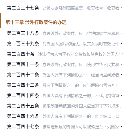
第二百三十七条
对被决定强制隔离戒毒、收容教育、收容教养的人员，由作出决定的公安机关送强制隔离戒毒场所、收容教育场所、收容教养场所执行。
第十三章 涉外行政案件的办理
第二百三十八条
办理涉外行政案件，应当维护国家主权和利益，坚持平等互利原则。
第二百三十九条
对外国人国籍的确认，以其入境时有效证件上所表明的国籍为准；国籍有疑问或者国籍不明的，由公安机关出入境管理部门协助查明。
第二百四十条
违法行为人为享有外交特权和豁免权的外国人的，办案公安机关应当将其身份、证件及违法行为等基本情况记录在案，保存有关证据，并尽快将有关情况层报省级公安机关，由省级公…
第二百四十一条
办理涉外行政案件，应当使用中华人民共和国通用的语言文字。对不通晓我国语言文字的，公安机关应当为其提供翻译；当事人通晓我国语言文字，不需要他人翻译的，应当出具书面…
第二百四十二条
外国人具有下列情形之一，经当场盘问或者继续盘问后不能排除嫌疑，需要作进一步调查的，经县级以上公安机关或者出入境边防检查机关负责人批准，可以拘留审查：
第二百四十三条
具有下列情形之一的，应当解除拘留审查：
第二百四十四条
外国人具有下列情形之一的，不适用拘留审查，经县级以上公安机关或者出入境边防检查机关负责人批准，可以限制其活动范围：
第二百四十五条
被限制活动范围的外国人应当遵守下列规定：
第二百四十六条
外国人具有下列情形之一的，经县级以上公安机关或者出入境边防检查机关负责人批准，可以遣送出境：
第二百四十七条
被遣送出境的外国人可以被遣送至下列国家或者地区：