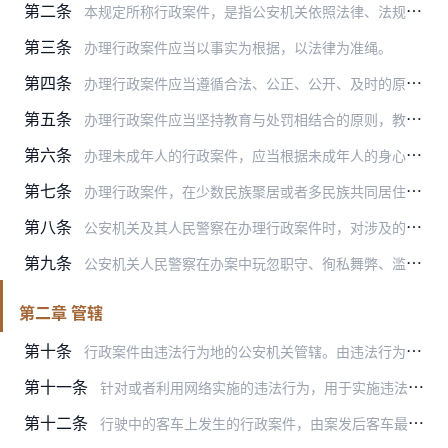
第二条
本规定所称行政案件，是指公安机关依照法律、法规和规章的规定对违法行为人决定行政处罚以及强制隔离戒毒、收容教育等处理措施的案件。
第三条
办理行政案件应当以事实为根据，以法律为准绳。
第四条
办理行政案件应当遵循合法、公正、公开、及时的原则，尊重和保障人权，保护公民的人格尊严。
第五条
办理行政案件应当坚持教育与处罚相结合的原则，教育公民、法人和其他组织自觉守法。
第六条
办理未成年人的行政案件，应当根据未成年人的身心特点，保障其合法权益。
第七条
办理行政案件，在少数民族聚居或者多民族共同居住的地区，应当使用当地通用的语言进行询问。对不通晓当地通用语言文字的当事人，应当为他们提供翻译。
第八条
公安机关及其人民警察在办理行政案件时，对涉及的国家秘密、商业秘密或者个人隐私，应当保密。
第九条
公安机关人民警察在办案中玩忽职守、徇私舞弊、滥用职权、索取或者收受他人财物的，依法给予处分；构成犯罪的，依法追究刑事责任。
第二章 管辖
第十条
行政案件由违法行为地的公安机关管辖。由违法行为人居住地公安机关管辖更为适宜的，可以由违法行为人居住地公安机关管辖，但是涉及卖淫、嫖娼、赌博、毒品的案件除外。
第十一条
针对或者利用网络实施的违法行为，用于实施违法行为的网站服务器所在地、网络接入地以及网站建立者或者管理者所在地，被侵害的网络及其运营者所在地，违法过程中违法行为人…
第十二条
行驶中的客车上发生的行政案件，由案发后客车最初停靠地公安机关管辖；必要时，始发地、途经地、到达地公安机关也可以管辖。