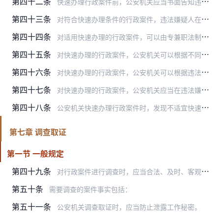
第四十二条
快速办理行政案件前，公安机关应当书面告知违法嫌疑人快速办理的相关规定，征得其同意，并由其签名确认。
第四十三条
对符合快速办理条件的行政案件，违法嫌疑人在自行书写材料或者询问笔录中承认违法事实、认错认罚，并有视音频记录、电子数据、检查笔录等关键证据能够相互印证的，公安机关…
第四十四条
对适用快速办理的行政案件，可以由专兼职法制员或者办案部门负责人审核后，报公安机关负责人审批。
第四十五条
对快速办理的行政案件，公安机关可以根据不同案件类型，使用简明扼要的格式询问笔录，尽量减少需要文字记录的内容。
第四十六条
对快速办理的行政案件，公安机关可以根据违法行为人认错悔改、纠正违法行为、赔偿损失以及被侵害人谅解情况等情节，依法对违法行为人从轻、减轻处罚或者不予行政处罚。
第四十七条
对快速办理的行政案件，公安机关应当在违法嫌疑人到案后四十八小时内作出处理决定。
第四十八条
公安机关快速办理行政案件时，发现不适宜快速办理的，转为一般案件办理。快速办理阶段依法收集的证据，可以作为定案的根据。
第七章 调查取证
第一节 一般规定
第四十九条
对行政案件进行调查时，应当合法、及时、客观、全面地收集、调取证据材料，并予以审查、核实。
第五十条
需要调查的案件事实包括：
第五十一条
公安机关调查取证时，应当防止泄露工作秘密。