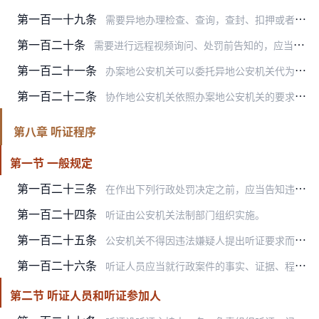
第一百一十九条
需要异地办理检查、查询，查封、扣押或者冻结与案件有关的财物、文件的，应当持相关的法律文书、办案协作函件和人民警察证，与协作地公安机关联系，协作地公安机关应当协助…
第一百二十条
需要进行远程视频询问、处罚前告知的，应当由协作地公安机关事先核实被询问、告知人的身份。办案地公安机关应当制作询问、告知笔录并传输至协作地公安机关。询问、告知笔录…
第一百二十一条
办案地公安机关可以委托异地公安机关代为询问、向有关单位和个人调取电子数据、接收自行书写材料、进行辨认、履行处罚前告知程序、送达法律文书等工作。
第一百二十二条
协作地公安机关依照办案地公安机关的要求，依法履行办案协作职责所产生的法律责任，由办案地公安机关承担。
第八章 听证程序
第一节 一般规定
第一百二十三条
在作出下列行政处罚决定之前，应当告知违法嫌疑人有要求举行听证的权利：
第一百二十四条
听证由公安机关法制部门组织实施。
第一百二十五条
公安机关不得因违法嫌疑人提出听证要求而加重处罚。
第一百二十六条
听证人员应当就行政案件的事实、证据、程序、适用法律等方面全面听取当事人陈述和申辩。
第二节 听证人员和听证参加人