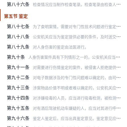
第八十六条
检查情况应当制作检查笔录。检查笔录由检查人员、被检查人或者见证人签名；被检查人不在场或者拒绝签名的，办案人民警察应当在检查笔录中注明。
第五节 鉴定
第八十七条
为了查明案情，需要对专门性技术问题进行鉴定的，应当指派或者聘请具有专门知识的人员进行。
第八十八条
公安机关应当为鉴定提供必要的条件，及时送交有关检材和比对样本等原始材料，介绍与鉴定有关的情况，并且明确提出要求鉴定解决的问题。
第八十九条
对人身伤害的鉴定由法医进行。
第九十条
人身伤害案件具有下列情形之一的，公安机关应当进行伤情鉴定：
第九十一条
对需要进行伤情鉴定的案件，被侵害人拒绝提供诊断证明或者拒绝进行伤情鉴定的，公安机关应当将有关情况记录在案，并可以根据已认定的事实作出处理决定。
第九十二条
对电子数据涉及的专门性问题难以确定的，由司法鉴定机构出具鉴定意见，或者由公安部指定的机构出具报告。
第九十三条
涉案物品价值不明或者难以确定的，公安机关应当委托价格鉴证机构估价。
第九十四条
对涉嫌吸毒的人员，应当进行吸毒检测，被检测人员应当配合；对拒绝接受检测的，经县级以上公安机关或者其派出机构负责人批准，可以强制检测。采集女性被检测人检测样本，应…
第九十五条
对有酒后驾驶机动车嫌疑的人，应当对其进行呼气酒精测试，对具有下列情形之一的，应当立即提取血样，检验血液酒精含量：
第九十六条
鉴定人鉴定后，应当出具鉴定意见。鉴定意见应当载明委托人、委托鉴定的事项、提交鉴定的相关材料、鉴定的时间、依据和结论性意见等内容，并由鉴定人签名或者盖章。通过分析…