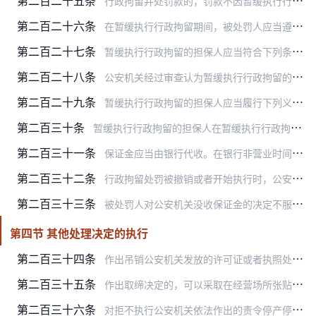
第二百二十五条
行政拘留并处罚款的，罚款不因暂缓执行行政拘留而暂缓执行。
第二百二十六条
在暂缓执行行政拘留期间，被处罚人应当遵守下列规定：
第二百二十七条
暂缓执行行政拘留的担保人应当符合下列条件：
第二百二十八条
公安机关经过审查认为暂缓执行行政拘留的担保人符合条件的，由担保人出具保证书，并到公安机关将被担保人领回。
第二百二十九条
暂缓执行行政拘留的担保人应当履行下列义务：
第二百三十条
暂缓执行行政拘留的担保人在暂缓执行行政拘留期间，不愿继续担保或者丧失担保条件的，行政拘留的决定机关应当责令被处罚人重新提出担保人或者交纳保证金。不提出担保人又不…
第二百三十一条
保证金应当由银行代收。在银行非营业时间，公安机关可以先行收取，并在收到保证金后的三日内存入指定的银行账户。
第二百三十二条
行政拘留处罚被撤销或者开始执行时，公安机关应当将保证金退还交纳人。
第二百三十三条
被处罚人对公安机关没收保证金的决定不服的，可以依法申请行政复议或者提起行政诉讼。
第四节 其他处理决定的执行
第二百三十四条
作出吊销公安机关发放的许可证或者执照处罚的，应当在被吊销的许可证或者执照上加盖吊销印章后收缴。被处罚人拒不缴销证件的，公安机关可以公告宣布作废。吊销许可证或者执…
第二百三十五条
作出取缔决定的，可以采取在经营场所张贴公告等方式予以公告，责令被取缔者立即停止经营活动；有违法所得的，依法予以没收或者追缴。拒不停止经营活动的，公安机关可以依法…
第二百三十六条
对拒不执行公安机关依法作出的责令停产停业决定的，公安机关可以依法强制执行或者申请人民法院强制执行。