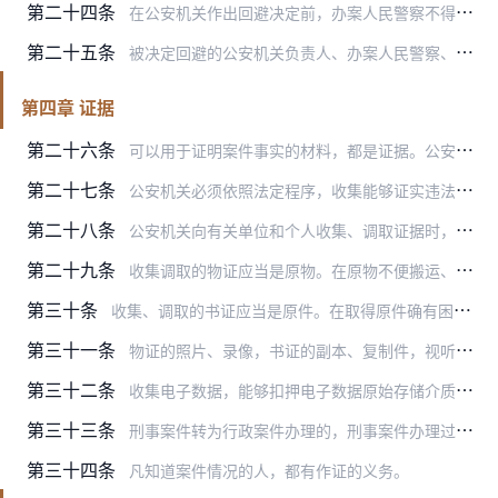
第二十四条
在公安机关作出回避决定前，办案人民警察不得停止对行政案件的调查。
第二十五条
被决定回避的公安机关负责人、办案人民警察、鉴定人和翻译人员，在回避决定作出前所进行的与案件有关的活动是否有效，由作出回避决定的公安机关根据是否影响案件依法公正处…
第四章 证据
第二十六条
可以用于证明案件事实的材料，都是证据。公安机关办理行政案件的证据包括：
第二十七条
公安机关必须依照法定程序，收集能够证实违法嫌疑人是否违法、违法情节轻重的证据。
第二十八条
公安机关向有关单位和个人收集、调取证据时，应当告知其必须如实提供证据，并告知其伪造、隐匿、毁灭证据，提供虚假证词应当承担的法律责任。
第二十九条
收集调取的物证应当是原物。在原物不便搬运、不易保存或者依法应当由有关部门保管、处理或者依法应当返还时，可以拍摄或者制作足以反映原物外形或者内容的照片、录像。
第三十条
收集、调取的书证应当是原件。在取得原件确有困难时，可以使用副本或者复制件。
第三十一条
物证的照片、录像，书证的副本、复制件，视听资料的复制件，应当附有关制作过程及原件、原物存放处的文字说明，并由制作人和物品持有人或者持有单位有关人员签名。
第三十二条
收集电子数据，能够扣押电子数据原始存储介质的，应当扣押。
第三十三条
刑事案件转为行政案件办理的，刑事案件办理过程中收集的证据材料，可以作为行政案件的证据使用。
第三十四条
凡知道案件情况的人，都有作证的义务。