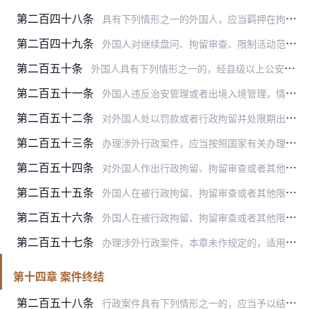
第二百四十八条
具有下列情形之一的外国人，应当羁押在拘留所或者遣返场所：
第二百四十九条
外国人对继续盘问、拘留审查、限制活动范围、遣送出境措施不服的，可以依法申请行政复议，该行政复议决定为最终决定。
第二百五十条
外国人具有下列情形之一的，经县级以上公安机关或者出入境边防检查机关决定，可以限期出境：
第二百五十一条
外国人违反治安管理或者出境入境管理，情节严重，尚不构成犯罪的，承办的公安机关可以层报公安部处以驱逐出境。公安部作出的驱逐出境决定为最终决定，由承办机关宣布并执行…
第二百五十二条
对外国人处以罚款或者行政拘留并处限期出境或者驱逐出境的，应当于罚款或者行政拘留执行完毕后执行限期出境或者驱逐出境。
第二百五十三条
办理涉外行政案件，应当按照国家有关办理涉外案件的规定，严格执行请示报告、内部通报、对外通知等各项制度。
第二百五十四条
对外国人作出行政拘留、拘留审查或者其他限制人身自由以及限制活动范围的决定后，决定机关应当在四十八小时内将外国人的姓名、性别、入境时间、护照或者其他身份证件号码，…
第二百五十五条
外国人在被行政拘留、拘留审查或者其他限制人身自由以及限制活动范围期间死亡的，有关省级公安机关应当通知该外国人所属国家驻华使馆、领馆，同时报告公安部并通报同级人民…
第二百五十六条
外国人在被行政拘留、拘留审查或者其他限制人身自由以及限制活动范围期间，其所属国家驻华外交、领事官员要求探视的，决定机关应当及时安排。该外国人拒绝其所属国家驻华外…
第二百五十七条
办理涉外行政案件，本章未作规定的，适用其他各章的有关规定。
第十四章 案件终结
第二百五十八条
行政案件具有下列情形之一的，应当予以结案：