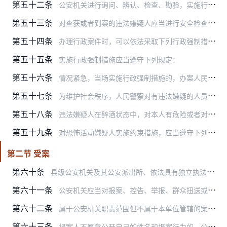
第五十二条
公安机关进行询问、辨认、检查、勘验，实施行政强制措施等调查取证工作时，人民警察不得少于二人，并表明执法身份。
第五十三条
对查获或者到案的违法嫌疑人应当进行安全检查，发现违禁品或者管制器具、武器、易燃易爆等危险品以及与案件有关的需要作为证据的物品的，应当立即扣押；对违法嫌疑人随身携…
第五十四条
办理行政案件时，可以依法采取下列行政强制措施：
第五十五条
实施行政强制措施应当遵守下列规定：
第五十六条
情况紧急，当场实施行政强制措施的，办案人民警察应当在二十四小时内依法向其所属的公安机关负责人报告，并补办批准手续。当场实施限制公民人身自由的行政强制措施的，办案…
第五十七条
为维护社会秩序，人民警察对有违法嫌疑的人员，经表明执法身份后，可以当场盘问、检查。对当场盘问、检查后，不能排除其违法嫌疑，依法可以适用继续盘问的，可以将其带至公…
第五十八条
违法嫌疑人在醉酒状态中，对本人有危险或者对他人的人身、财产或者公共安全有威胁的，可以对其采取保护性措施约束至酒醒，也可以通知其家属、亲友或者所属单位将其领回看管…
第五十九条
对恐怖活动嫌疑人实施约束措施，应当遵守下列规定：
第二节 受案
第六十条
县级公安机关及其公安派出所、依法具有独立执法主体资格的公安机关业务部门以及出入境边防检查站对报案、控告、举报、群众扭送或者违法嫌疑人投案，以及其他国家机关移送的…
第六十一条
公安机关应当对报案、控告、举报、群众扭送或者违法嫌疑人投案分别作出下列处理，并将处理情况在接报案登记中注明：
第六十二条
属于公安机关职责范围但不属于本单位管辖的案件，具有下列情形之一的，受理案件或者发现案件的公安机关及其人民警察应当依法先行采取必要的强制措施或者其他处置措施，再移…
第六十三条
报案人不愿意公开自己的姓名和报案行为的，公安机关应当在受案登记时注明，并为其保密。