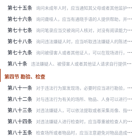
第七十五条
询问未成年人时，应当通知其父母或者其他监护人到场，其父母或者其他监护人不能到场的，也可以通知未成年人的其他成年亲属，所在学校、单位、居住地基层组织或者未成年人保…
第七十六条
询问聋哑人，应当有通晓手语的人提供帮助，并在询问笔录中注明被询问人的聋哑情况以及翻译人员的姓名、住址、工作单位和联系方式。
第七十七条
询问笔录应当交被询问人核对，对没有阅读能力的，应当向其宣读。记录有误或者遗漏的，应当允许被询问人更正或者补充，并要求其在修改处捺指印。被询问人确认笔录无误后，应…
第七十八条
询问违法嫌疑人时，应当听取违法嫌疑人的陈述和申辩。对违法嫌疑人的陈述和申辩，应当核查。
第七十九条
询问被侵害人或者其他证人，可以在现场进行，也可以到其单位、学校、住所、其居住地居（村）民委员会或者其提出的地点进行。必要时，也可以书面、电话或者当场通知其到公安…
第八十条
违法嫌疑人、被侵害人或者其他证人请求自行提供书面材料的，应当准许。必要时，办案人民警察也可以要求违法嫌疑人、被侵害人或者其他证人自行书写。违法嫌疑人、被侵害人或…
第四节 勘验、检查
第八十一条
对于违法行为案发现场，必要时应当进行勘验，提取与案件有关的证据材料，判断案件性质，确定调查方向和范围。
第八十二条
对与违法行为有关的场所、物品、人身可以进行检查。检查时，人民警察不得少于二人，并应当出示人民警察证和县级以上公安机关开具的检查证。对确有必要立即进行检查的，人民…
第八十三条
对违法嫌疑人，可以依法提取或者采集肖像、指纹等人体生物识别信息；涉嫌酒后驾驶机动车、吸毒、从事恐怖活动等违法行为的，可以依照《中华人民共和国道路交通安全法》《中…
第八十四条
对违法嫌疑人进行检查时，应当尊重被检查人的人格尊严，不得以有损人格尊严的方式进行检查。
第八十五条
检查场所或者物品时，应当注意避免对物品造成不必要的损坏。