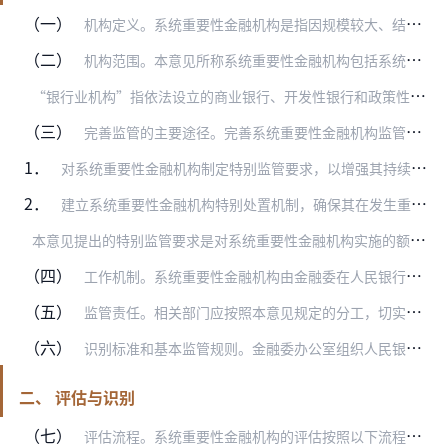
（一）
机构定义。系统重要性金融机构是指因规模较大、结构和业务复杂度较高、与其他金融机构关联性较强，在金融体系中提供难以替代的关键服务，一旦发生重大风险事件而无法持续经…
（二）
机构范围。本意见所称系统重要性金融机构包括系统重要性银行业机构、系统重要性证券业机构、系统重要性保险业机构，以及国务院金融稳定发展委员会（以下简称金融委）认定的…
“
银行业机构”指依法设立的商业银行、开发性银行和政策性银行；“证券业机构”指依法设立的从事证券、期货、基金业务的法人机构；“保险业机构”指依法设立的从事保险业务…
（三）
完善监管的主要途径。完善系统重要性金融机构监管，主要通过两条途径实现：
1．
对系统重要性金融机构制定特别监管要求，以增强其持续经营能力，降低发生重大风险的可能性。
2．
建立系统重要性金融机构特别处置机制，确保其在发生重大风险时，能够得到安全、快速、有效处置，保障其关键业务和服务不中断，同时防范“大而不能倒”风险。
本
意见提出的特别监管要求是对系统重要性金融机构实施的额外监管措施，不取代银行业、证券业、保险业监管部门的日常监管职责。
（四）
工作机制。系统重要性金融机构由金融委在人民银行和银保监会、证监会工作的基础上确定。人民银行负责系统重要性金融机构基本规则制定、监测分析、并表监管，视情责成有关监…
（五）
监管责任。相关部门应按照本意见规定的分工，切实履行对系统重要性金融机构的监督管理责任。因相关部门未履行监督管理责任、或履行监督管理责任不到位而造成重大金融风险，…
（六）
识别标准和基本监管规则。金融委办公室组织人民银行、银保监会、证监会，依据本意见提出系统重要性银行业、证券业、保险业机构识别标准和监管的实施细则，报金融委审议通过…
二、 评估与识别
（七）
评估流程。系统重要性金融机构的评估按照以下流程每年开展一次：