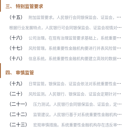
三、 特别监管要求
（十五）
附加监管要求。人民银行会同银保监会、证监会，在最低资本要求、储备资本和逆周期资本要求之外，针对系统重要性金融机构提出附加资本要求和杠杆率要求，报金融委审议通过后…
根
据行业发展特点，人民银行可会同银保监会、证监会视情对高得分组别系统重要性金融机构提出流动性、大额风险暴露等其他附加监管要求，报金融委审议通过后施行。
（十六）
公司治理。在现有治理监管要求基础上，系统重要性金融机构要进一步建立风险覆盖全面、管理透明有效的治理架构，进一步明确董事会、监事会和高管层的职责权限，并在董事会下…
（十七）
风险管理。系统重要性金融机构要进行并表风险管理，对整体治理、资本、风险和财务等进行全面和持续管控，不断优化风险偏好，建立全面风险管理架构，每年制定或更新风险管理…
（十八）
信息系统。系统重要性金融机构要建立高效的数据收集和信息系统，实现对整体风险状况的有效监控，不断优化相关信息报送机制，强化信息披露。
四、 审慎监管
（十九）
日常监管。银保监会、证监会依法对系统重要性金融机构实施日常监管，包括对机构及其业务范围实行市场准入管理，审查机构高级管理人员任职资格或者任职条件，对机构实施现场…
（二十）
风险监测。人民银行、银保监会、证监会定期针对机构整体经营情况或个别业务开展风险评估，要求机构遵守更高的信息披露标准，以及采取其他有助于监测分析机构风险状况的措施…
（二十一）
压力测试。人民银行会同银保监会、证监会，定期对系统重要性金融机构开展压力测试，根据压力测试结果视情对系统重要性金融机构提出额外的监管要求或采取相应监管措施。
（二十二）
监管建议。人民银行基于对系统重要性金融机构的风险判断，可建议相关监管部门采取相应监管措施。相关监管部门要积极采纳建议并及时作出回复。
（二十三）
宏观审慎措施。系统重要性金融机构存在违反审慎经营规则或威胁金融稳定的，人民银行可向该机构直接作出风险提示。必要时，人民银行商有关部门按照法定程序对系统重要性金融…