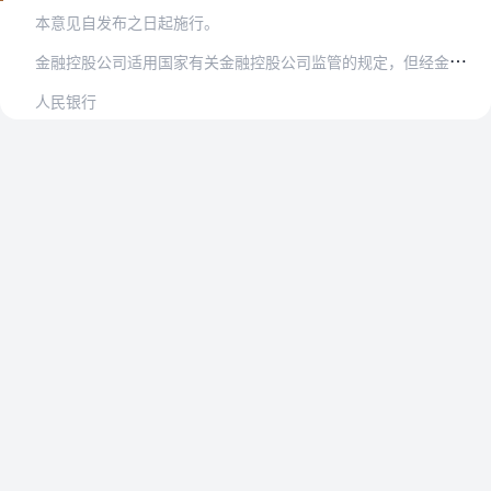
本意见自发布之日起施行。
金
融控股公司适用国家有关金融控股公司监管的规定，但经金融委认定具有系统重要性的金融控股公司，同时适用本意见。
人民银行