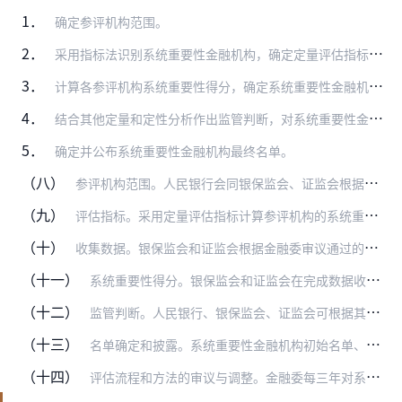
1．
确定参评机构范围。
2．
采用指标法识别系统重要性金融机构，确定定量评估指标和评分方法，制作数据收集模板，向参评机构收集评估所需数据。
3．
计算各参评机构系统重要性得分，确定系统重要性金融机构认定分数阈值，形成系统重要性金融机构初始名单。
4．
结合其他定量和定性分析作出监管判断，对系统重要性金融机构初始名单作出调整。
5．
确定并公布系统重要性金融机构最终名单。
（八）
参评机构范围。人民银行会同银保监会、证监会根据各行业发展特点，制定客观定量、简单可比的标准，划定参评机构范围。参评标准可采用金融机构的规模指标，即所有参评机构表…
（九）
评估指标。采用定量评估指标计算参评机构的系统重要性得分。评估指标主要衡量系统重要性金融机构经营失败对金融体系和实体经济的潜在影响，包括机构规模、关联度、复杂性、…
（十）
收集数据。银保监会和证监会根据金融委审议通过的评估指标和参评机构范围，制作数据报送模板和数据填报说明。数据填报说明包含各二级指标定义、模板较上年的变化等内容。参…
（十一）
系统重要性得分。银保监会和证监会在完成数据收集后，计算参评机构系统重要性得分。除另行规定计算方法的情形外，每一参评机构具体指标值占全部参评机构该指标总和的比重与…
（十二）
监管判断。人民银行、银保监会、证监会可根据其他定量或定性辅助信息，提出将系统重要性得分低于阈值的金融机构加入系统重要性金融机构名单的监管判断建议，与初始名单一并…
（十三）
名单确定和披露。系统重要性金融机构初始名单、相应金融机构填报的数据和系统重要性得分、监管判断建议及依据于每年8月底之前提交金融委审议。系统重要性金融机构最终名单…
（十四）
评估流程和方法的审议与调整。金融委每三年对系统重要性金融机构的评估流程和方法进行审议，并进行必要调整与完善。行业发生显著变化、现有评估流程和方法不能满足防范系统…