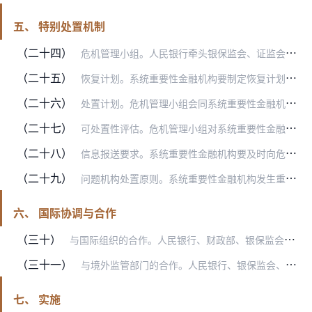
五、 特别处置机制
（二十四）
危机管理小组。人民银行牵头银保监会、证监会及财政部等其他相关单位组建危机管理小组，负责建立系统重要性金融机构的特别处置机制，推动恢复和处置计划的制定，开展可处置…
（二十五）
恢复计划。系统重要性金融机构要制定恢复计划并按年度更新，提交危机管理小组审议修订后执行。恢复计划旨在确保在极端压力情景下，金融机构能够通过采取相关措施恢复正常经…
（二十六）
处置计划。危机管理小组会同系统重要性金融机构制定处置计划并按年度更新，处置计划经危机管理小组审议修订后执行。处置计划旨在通过预先制定的处置方案，确保机构在陷入实…
（二十七）
可处置性评估。危机管理小组对系统重要性金融机构按年开展可处置性评估，评估处置机制的可行性与可靠性，以及提高可处置性需改进的方面。评估包括但不限于以下内容：处置机…
（二十八）
信息报送要求。系统重要性金融机构要及时向危机管理小组提供审查恢复和处置计划、开展可处置性评估所需要的相关信息，确保自身管理信息系统能够迅速、全面满足相关信息报送…
（二十九）
问题机构处置原则。系统重要性金融机构发生重大风险，经批准，由人民银行会同相关部门成立风险处置工作小组，进行应对和处置。处置过程中应当明晰处置责任，既要守住底线，…
六、 国际协调与合作
（三十）
与国际组织的合作。人民银行、财政部、银保监会、证监会加强与金融稳定理事会、巴塞尔银行监管委员会、国际证监会组织和国际保险监督官协会等国际组织的交流合作，结合我国…
（三十一）
与境外监管部门的合作。人民银行、银保监会、证监会不断提升与境外监管部门的合作水平，加强对系统重要性金融机构境外分支机构的监管，必要时与东道国相关部门签订跨境合作…
七、 实施