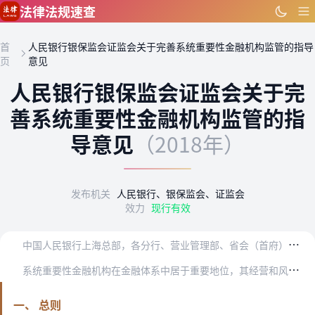
跳到主要内容
法律法规速查
首
人民银行银保监会证监会关于完善系统重要性金融机构监管的指导
页
意见
人民银行银保监会证监会关于完
善系统重要性金融机构监管的指
导意见
（2018年）
发布机关
人民银行、银保监会、证监会
效力
现行有效
中
国人民银行上海总部，各分行、营业管理部、省会（首府）城市中心支行、副省级城市中心支行；各银保监局筹备组；证监会各派出机构：
系
统重要性金融机构在金融体系中居于重要地位，其经营和风险状况直接关系到我国金融体系整体稳健性以及服务实体经济的能力。为完善我国系统重要性金融机构监管框架，建立系…
一、 总则