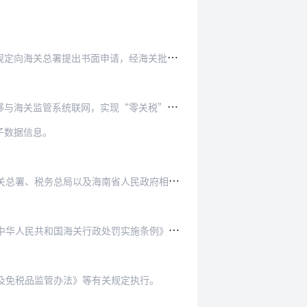
提出书面申请，经海关批准，并办理注册手续。
现“零关税”进境商品进（销）库存管理、岛内居…
子数据信息。
税务总局以及海南省人民政府相关规定执行。
实施条例》、《中华人民共和国海关对免税商店及…
及免税品监管办法》等有关规定执行。