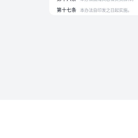
第十七条
本办法自印发之日起实施。
使用帮助
法律法规速查
使用帮助
专为法律人设计的法律查阅工具
账号和数
API 接入
MCP 接