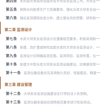
第四条
水利部负责指导全国水库大坝安全监测工作。大坝主管部门负责所管辖的水库大坝安全监测工作的监督指导，组织开展水库大坝安全监测设施建设。水库管理单位（包括由县级以上水…
第五条
按照水利新质生产力发展要求，强化水库大坝安全自诊断和坝外感知设备研发应用，实时精准监测感知水库大坝位移变形、渗流渗压、应力应变等工情险情要素。
第六条
强化监测感知信息分析，建立健全风险预警、研判和处置机制，实现对安全风险隐患的早发现、早处置。
第二章 监测设计
第七条
水库大坝安全监测设计应遵循规范要求，积极采用新技术新装备。新建监测设施应做好与已有监测设施的衔接和兼容。
第八条
新建、改扩建或除险加固水库的大坝安全监测设计、审批按照主体工程设计和审批的规定执行。
第九条
监测设计应明确监测范围、监测项目、监测布置、仪器设备选型、安装技术和监测成果分析应用要求等。
第十条
新建大中型水库大坝安全监测设施建设，应根据坝型、坝高、工程环境等实际情况，按照《水利水电工程安全监测设计规范》（SL725）、《土石坝安全监测技术规范》（SL/…
第十一条
监测仪器设备优先采用耐久性好、性能稳定、精度高、自动化程度高、低功耗、易维护、易更换升级、自主可控的设备。
第三章 建设管理
第十二条
大坝安全监测设施建设实行项目法人负责制。
第十三条
监测仪器安装前应按照规范要求进行检验测试。