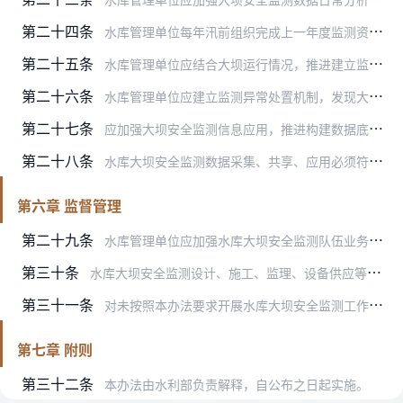
第二十四条
水库管理单位每年汛前组织完成上一年度监测资料整编分析工作。
第二十五条
水库管理单位应结合大坝运行情况，推进建立监控指标，强化提醒预警。
第二十六条
水库管理单位应建立监测异常处置机制，发现大坝监测数据异常时，立即查明原因，发现险情或安全隐患及时采取措施，并按要求上报。
第二十七条
应加强大坝安全监测信息应用，推进构建数据底板、建立预警模型，强化共建共享，为数字孪生水利建设提供支撑。
第二十八条
水库大坝安全监测数据采集、共享、应用必须符合国家网络信息安全要求，保障信息安全。
第六章 监督管理
第二十九条
水库管理单位应加强水库大坝安全监测队伍业务培训，提高水库大坝安全监测设施建设与运行维护水平。
第三十条
水库大坝安全监测设计、施工、监理、设备供应等单位和从业人员纳入水利建设市场经营主体信用信息管理。
第三十一条
对未按照本办法要求开展水库大坝安全监测工作的，应限期督促整改。出现质量安全问题、造成严重后果的，依法依规对有关单位和责任人实施责任追究。
第七章 附则
第三十二条
本办法由水利部负责解释，自公布之日起实施。