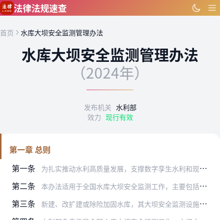
跳到主要内容
法律法规速查
首页
水库大坝安全监测管理办法
水库大坝安全监测管理办法
（2024年）
发布机关
水利部
效力
现行有效
第一章 总则
第一条
为扎实推动水利高质量发展，支撑数字孪生水利和现代化水库运行管理矩阵建设，提升水库大坝安全管理水平，强化水库大坝安全监测工作，规范监测设施建设与运行管理，依据《水…
第二条
本办法适用于全国水库大坝安全监测工作，主要包括大坝安全监测设计、建设管理、运行维护、监测信息分析应用和监督管理等工作。
第三条
新建、改扩建或除险加固水库，其大坝安全监测设施（包括监测仪器设备、监测自动化系统及其辅助设施）应与主体工程同时设计、同时施工、同时投入生产和使用，建设费用列入主…