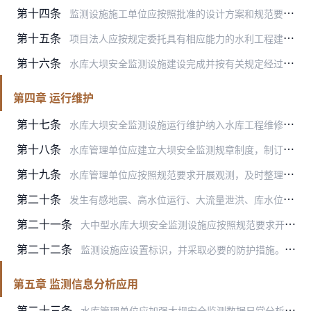
第十四条
监测设施施工单位应按照批准的设计方案和规范要求进行施工。
第十五条
项目法人应按规定委托具有相应能力的水利工程建设监理单位，对水库大坝安全监测设施建设实施全过程监理。
第十六条
水库大坝安全监测设施建设完成并按有关规定经过试运行后，应及时组织验收。
第四章 运行维护
第十七条
水库大坝安全监测设施运行维护纳入水库工程维修养护工作范围。
第十八条
水库管理单位应建立大坝安全监测规章制度，制订操作规程，明确人员配置及岗位职责，开展现场检查、监测设施运行维护。可委托专业机构承担大坝安全监测设施运行维护工作。
第十九条
水库管理单位应按照规范要求开展观测，及时整理、分析监测数据，发现数据异常及时补测和比测。
第二十条
发生有感地震、高水位运行、大流量泄洪、库水位骤升骤降或者其他可能影响大坝安全的异常情况时，应加强现场检查，加密监测频次，必要时增加临时监测设施。
第二十一条
大中型水库大坝安全监测设施应按照规范要求开展鉴定。遭遇有感地震、暴雨洪水、工程险情或事故等影响监测设施运行情形时，应及时组织鉴定。
第二十二条
监测设施应设置标识，并采取必要的防护措施。水库改扩建、除险加固和维修养护期间，应落实监测设施保护措施。任何单位或个人不得破坏监测设施。
第五章 监测信息分析应用
第二十三条
水库管理单位应加强大坝安全监测数据日常分析应用，积极推进监测数据汇集处理和信息共享。