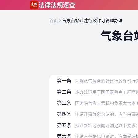
跳到主要内容
法律法规速查
首页
气象台站迁建行政许可管理办法
气象台
第一条
为规范气象台站迁建行政许可行为，保护
第二条
本办法适用于因国家重点工程建设
第三条
国务院气象主管机构负责大气本底
第四条
申请迁建气象台站的，应当由建
第五条
拟迁新址必须同时满足以下要求
第六条
申请人在提出申请时，应向受理