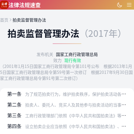
跳到主要内容
法律法规速查
首页
拍卖监督管理办法
拍卖监督管理办法
（2017年）
发布机关
国家工商行政管理总局
效力
现行有效
（2001年1月15日国家工商行政管理局令第101号公布 根据2013年1月
5日国家工商行政管理总局令第59号第一次修订 根据2017年9月30日国
家工商行政管理总局令第91号第二次修订）
第一条
为了规范拍卖行为，维护拍卖秩序，保护拍卖活动各方当事人的合法权益，根据《中华人民共和国拍卖法》等法律法规，制定本办法。
第二条
拍卖人、委托人、竞买人及其他参与拍卖活动的当事人从事拍卖活动，应当遵守有关法律法规和本办法，遵循公开、公平、公正、诚实信用的原则。
第三条
工商行政管理部门依照《中华人民共和国拍卖法》等法律法规和本办法对拍卖活动实施监督管理，主要职责是：
第四条
设立拍卖企业应当依照《中华人民共和国拍卖法》、《中华人民共和国公司法》等法律法规的规定，向工商行政管理部门申请登记，领取营业执照，并经所在地的省、自治区、直辖市…