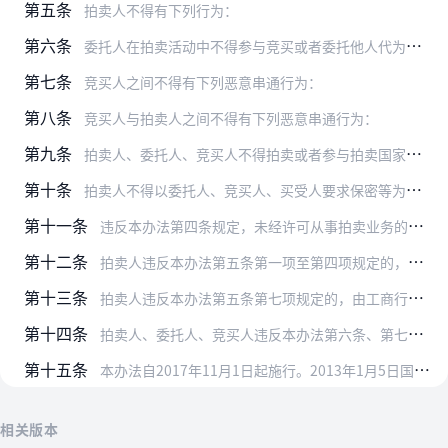
第五条
拍卖人不得有下列行为：
第六条
委托人在拍卖活动中不得参与竞买或者委托他人代为竞买。
第七条
竞买人之间不得有下列恶意串通行为：
第八条
竞买人与拍卖人之间不得有下列恶意串通行为：
第九条
拍卖人、委托人、竞买人不得拍卖或者参与拍卖国家禁止买卖的物品或者财产权利。
第十条
拍卖人不得以委托人、竞买人、买受人要求保密等为由，阻碍监督检查。
第十一条
违反本办法第四条规定，未经许可从事拍卖业务的，由工商行政管理部门依照《中华人民共和国拍卖法》第六十条的规定处罚。
第十二条
拍卖人违反本办法第五条第一项至第四项规定的，由工商行政管理部门依照《中华人民共和国反不正当竞争法》的有关规定处罚。拍卖人违反本办法第五条第五项、第六项规定的，由…
第十三条
拍卖人违反本办法第五条第七项规定的，由工商行政管理部门予以警告，并可处1万元以下的罚款。
第十四条
拍卖人、委托人、竞买人违反本办法第六条、第七条、第八条规定的，由工商行政管理部门依照《中华人民共和国拍卖法》第六十四条、第六十五条的规定处罚。
第十五条
本办法自2017年11月1日起施行。2013年1月5日国家工商行政管理总局令第59号修订的《拍卖监督管理办法》同时废止。
相关版本