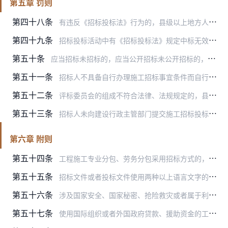
第五章 罚则
第四十八条
有违反《招标投标法》行为的，县级以上地方人民政府建设行政主管部门应当按照《招标投标法》的规定予以处罚。
第四十九条
招标投标活动中有《招标投标法》规定中标无效情形的，由县级以上地方人民政府建设行政主管部门宣布中标无效，责令重新组织招标，并依法追究有关责任人责任。
第五十条
应当招标未招标的，应当公开招标未公开招标的，县级以上地方人民政府建设行政主管部门应当责令改正，拒不改正的，不得颁发施工许可证。
第五十一条
招标人不具备自行办理施工招标事宜条件而自行招标的，县级以上地方人民政府建设行政主管部门应当责令改正，处1万元以下的罚款。
第五十二条
评标委员会的组成不符合法律、法规规定的，县级以上地方人民政府建设行政主管部门应当责令招标人重新组织评标委员会。
第五十三条
招标人未向建设行政主管部门提交施工招标投标情况书面报告的，县级以上地方人民政府建设行政主管部门应当责令改正。
第六章 附则
第五十四条
工程施工专业分包、劳务分包采用招标方式的，参照本办法执行。
第五十五条
招标文件或者投标文件使用两种以上语言文字的，必须有一种是中文；如对不同文本的解释发生异议的，以中文文本为准。用文字表示的金额与数字表示的金额不一致的，以文字表示…
第五十六条
涉及国家安全、国家秘密、抢险救灾或者属于利用扶贫资金实行以工代赈、需要使用农民工等特殊情况，不适宜进行施工招标的工程，按照国家有关规定可以不进行施工招标。
第五十七条
使用国际组织或者外国政府贷款、援助资金的工程进行施工招标，贷款方、资金提供方对招标投标的具体条件和程序有不同规定的，可以适用其规定，但违背中华人民共和国的社会公…