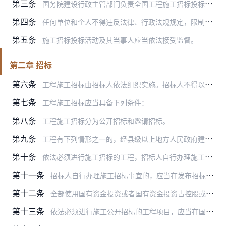
第三条
国务院建设行政主管部门负责全国工程施工招标投标活动的监督管理。
第四条
任何单位和个人不得违反法律、行政法规规定，限制或者排斥本地区、本系统以外的法人或者其他组织参加投标，不得以任何方式非法干涉施工招标投标活动。
第五条
施工招标投标活动及其当事人应当依法接受监督。
第二章 招标
第六条
工程施工招标由招标人依法组织实施。招标人不得以不合理条件限制或者排斥潜在投标人，不得对潜在投标人实行歧视待遇，不得对潜在投标人提出与招标工程实际要求不符的过高的…
第七条
工程施工招标应当具备下列条件：
第八条
工程施工招标分为公开招标和邀请招标。
第九条
工程有下列情形之一的，经县级以上地方人民政府建设行政主管部门批准，可以不进行施工招标：
第十条
依法必须进行施工招标的工程，招标人自行办理施工招标事宜的，应当具有编制招标文件和组织评标的能力：
第十一条
招标人自行办理施工招标事宜的，应当在发布招标公告或者发出投标邀请书的5日前，向工程所在地县级以上地方人民政府建设行政主管部门备案，并报送下列材料：
第十二条
全部使用国有资金投资或者国有资金投资占控股或者主导地位，依法必须进行施工招标的工程项目，应当进入有形建筑市场进行招标投标活动。
第十三条
依法必须进行施工公开招标的工程项目，应当在国家或者地方指定的报刊、信息网络或者其他媒介上发布招标公告，并同时在中国工程建设和建筑业信息网上发布招标公告。