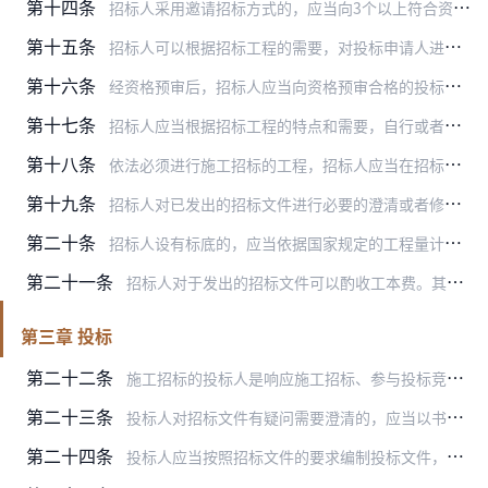
第十四条
招标人采用邀请招标方式的，应当向3个以上符合资质条件的施工企业发出投标邀请书。
第十五条
招标人可以根据招标工程的需要，对投标申请人进行资格预审，也可以委托工程招标代理机构对投标申请人进行资格预审。实行资格预审的招标工程，招标人应当在招标公告或者投标…
第十六条
经资格预审后，招标人应当向资格预审合格的投标申请人发出资格预审合格通知书，告知获取招标文件的时间、地点和方法，并同时向资格预审不合格的投标申请人告知资格预审结果…
第十七条
招标人应当根据招标工程的特点和需要，自行或者委托工程招标代理机构编制招标文件。招标文件应当包括下列内容：
第十八条
依法必须进行施工招标的工程，招标人应当在招标文件发出的同时，将招标文件报工程所在地的县级以上地方人民政府建设行政主管部门备案。建设行政主管部门发现招标文件有违反…
第十九条
招标人对已发出的招标文件进行必要的澄清或者修改的，应当在招标文件要求提交投标文件截止时间至少15日前，以书面形式通知所有招标文件收受人，并同时报工程所在地的县级…
第二十条
招标人设有标底的，应当依据国家规定的工程量计算规则及招标文件规定的计价方法和要求编制标底，并在开标前保密。一个招标工程只能编制一个标底。
第二十一条
招标人对于发出的招标文件可以酌收工本费。其中的设计文件，招标人可以酌收押金。对于开标后将设计文件退还的，招标人应当退还押金。
第三章 投标
第二十二条
施工招标的投标人是响应施工招标、参与投标竞争的施工企业。
第二十三条
投标人对招标文件有疑问需要澄清的，应当以书面形式向招标人提出。
第二十四条
投标人应当按照招标文件的要求编制投标文件，对招标文件提出的实质性要求和条件作出响应。