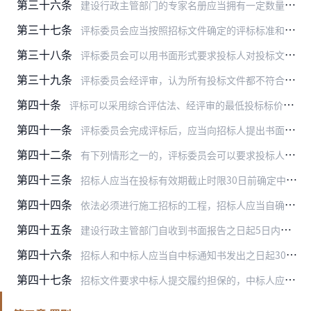
第三十六条
建设行政主管部门的专家名册应当拥有一定数量规模并符合法定资格条件的专家。省、自治区、直辖市人民政府建设行政主管部门可以将专家数量少的地区的专家名册予以合并或者实…
第三十七条
评标委员会应当按照招标文件确定的评标标准和方法，对投标文件进行评审和比较，并对评标结果签字确认；设有标底的，应当参考标底。
第三十八条
评标委员会可以用书面形式要求投标人对投标文件中含义不明确的内容作必要的澄清或者说明。投标人应当采用书面形式进行澄清或者说明，其澄清或者说明不得超出投标文件的范围…
第三十九条
评标委员会经评审，认为所有投标文件都不符合招标文件要求的，可以否决所有投标。
第四十条
评标可以采用综合评估法、经评审的最低投标标价法或者法律法规允许的其他评标方法。
第四十一条
评标委员会完成评标后，应当向招标人提出书面评标报告，阐明评标委员会对各投标文件的评审和比较意见，并按照招标文件中规定的评标方法，推荐不超过3名有排序的合格的中标…
第四十二条
有下列情形之一的，评标委员会可以要求投标人作出书面说明并提供相关材料：
第四十三条
招标人应当在投标有效期截止时限30日前确定中标人。投标有效期应当在招标文件中载明。
第四十四条
依法必须进行施工招标的工程，招标人应当自确定中标人之日起15日内，向工程所在地的县级以上地方人民政府建设行政主管部门提交施工招标投标情况的书面报告。书面报告应当…
第四十五条
建设行政主管部门自收到书面报告之日起5日内未通知招标人在招标投标活动中有违法行为的，招标人可以向中标人发出中标通知书，并将中标结果通知所有未中标的投标人。
第四十六条
招标人和中标人应当自中标通知书发出之日起30日内，按照招标文件和中标人的投标文件订立书面合同；招标人和中标人不得再行订立背离合同实质性内容的其他协议。
第四十七条
招标文件要求中标人提交履约担保的，中标人应当提交。招标人应当同时向中标人提供工程款支付担保。