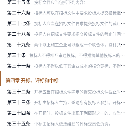
第二十五条
投标文件应当包括下列内容：
第二十六条
招标人可以在招标文件中要求投标人提交投标担保。投标担保可以采用投标保函或者投标保证金的方式。投标保证金可以使用支票、银行汇票等，一般不得超过投标总价的2％，最高…
第二十七条
投标人应当在招标文件要求提交投标文件的截止时间前，将投标文件密封送达投标地点。招标人收到投标文件后，应当向投标人出具标明签收人和签收时间的凭证，并妥善保存投标文…
第二十八条
投标人在招标文件要求提交投标文件的截止时间前，可以补充、修改或者撤回已提交的投标文件。补充、修改的内容为投标文件的组成部分，并应当按照本办法第二十七条第一款的规…
第二十九条
两个以上施工企业可以组成一个联合体，签订共同投标协议，以一个投标人的身份共同投标。联合体各方均应当具备承担招标工程的相应资质条件。相同专业的施工企业组成的联合体…
第三十条
投标人不得相互串通投标，不得排挤其他投标人的公平竞争，损害招标人或者其他投标人的合法权益。
第三十一条
投标人不得以低于其企业成本的报价竞标，不得以他人名义投标或者以其他方式弄虚作假，骗取中标。
第四章 开标、评标和中标
第三十二条
开标应当在招标文件确定的提交投标文件截止时间的同一时间公开进行；开标地点应当为招标文件中预先确定的地点。
第三十三条
开标由招标人主持，邀请所有投标人参加。开标应当按照下列规定进行：
第三十四条
在开标时，投标文件出现下列情形之一的，应当作为无效投标文件，不得进入评标：
第三十五条
评标由招标人依法组建的评标委员会负责。