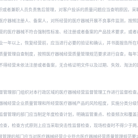
职人员负责售后管理，对客户投诉的质量问题应当查明原因，采取有效措施及时处理和反馈，
器械注册人、备案人，对所经营的医疗器械开展不良事件监测，按照国家药品监督管理局
器械不符合强制性标准、经注册或者备案的产品技术要求，或者存在其他缺陷的，应当立即停
上，恢复经营前，应当进行必要的验证和确认，并书面报告所在地设区的市级负责药品监督管
理自查制度，按照医疗器械经营质量管理规范要求进行自查，每年3月31日前向所在地市县级
不得经营未依法注册或者备案，无合格证明文件以及过期、失效、淘汰的
督管理部门组织对本行政区域的医疗器械经营监督管理工作进行监督检查
器械经营企业质量管理和所经营医疗器械产品的风险程度，实施分类分级
监督管理的部门应当制定年度检查计划，明确监管重点、检查频次和覆盖
查方式原则上应当采取突击性监督检查，现场检查时不得少于两人，并出示执法证件，如实记
管理的部门应当对医疗器械经营企业符合医疗器械经营质量管理规范要求的