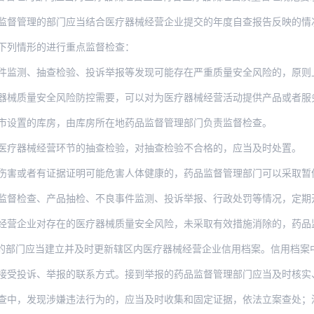
监督管理的部门应当结合医疗器械经营企业提交的年度自查报告反映的情
下列情形的进行重点监督检查：
测、抽查检验、投诉举报等发现可能存在严重质量安全风险的，原则上应当开展有因检
器械质量安全风险防控需要，可以对为医疗器械经营活动提供产品或者服
市设置的库房，由库房所在地药品监督管理部门负责监督检查。
医疗器械经营环节的抽查检验，对抽查检验不合格的，应当及时处置。
或者有证据证明可能危害人体健康的，药品监督管理部门可以采取暂停进口、经营
检查、产品抽检、不良事件监测、投诉举报、行政处罚等情况，定期开展风险会商研判，
对存在的医疗器械质量安全风险，未采取有效措施消除的，药品监督管理部门可以对医疗器械
当建立并及时更新辖区内医疗器械经营企业信用档案。信用档案中应当包括医疗器械经营企业
投诉、举报的联系方式。接到举报的药品监督管理部门应当及时核实、处理、答复。经查
查中，发现涉嫌违法行为的，应当及时收集和固定证据，依法立案查处；