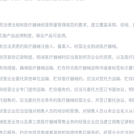
规和医疗器械经营质量管理规范的要求，建立覆盖采购、验收、贮存、销售、运输、售后服务
实施产品追溯制度，保证产品可追溯。
有合法资质的医疗器械注册人、备案人、经营企业购进医疗器械。
记录制度，购进医疗器械时应当查验供货企业的资质，以及医疗器械注册证和备案信息、合格
有效措施，确保医疗器械运输、贮存符合医疗器械说明书或者标签标示要
委托其他单位运输、贮存医疗器械的，应当对受托方运输、贮存医疗器械的质量保障能力进行
业专门提供运输、贮存服务的，应当与委托方签订书面协议，明确双方权利义务和质量责任，
托销售的，应当委托符合条件的医疗器械经营企业，并签订委托协议，明
经营企业应当加强对销售人员的培训和管理，对销售人员以本企业名义从
发业务以及第三类医疗器械零售业务的经营企业应当建立销售记录制度。销售记录信息
售后服务。约定由供货者或者其他机构提供售后服务的，经营企业应当加