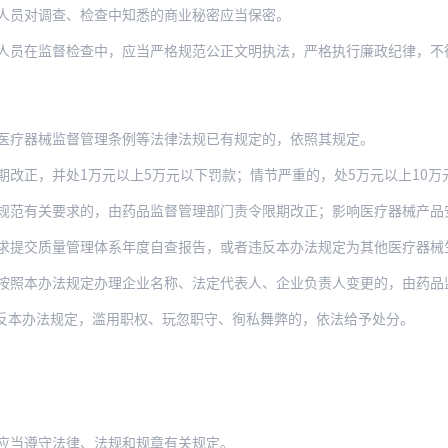
人员对调查、检查中知悉的商业秘密应当保密。
监督检查中，应当严格规范公正文明执法，严格执行廉政纪律，不得索取或者收受财物，不
医疗器械监督管理条例等法律法规已有规定的，依照其规定。
，并处1万元以上5万元以下罚款；情节严重的，处5万元以上10万元以下罚款；造成
有关要求的，由药品监督管理部门责令限期改正；影响医疗器械产品安全、有效的，依
量管理体系年度自查报告，或者违反本办法规定为其他医疗器械生产经营企业专门提供贮存、
办法规定办理企业名称、法定代表人、企业负责人变更的，由药品监督管理部门责令限期改正
反本办法规定，滥用职权、玩忽职守、徇私舞弊的，依法给予处分。
应当遵守法律、法规和规章有关规定。