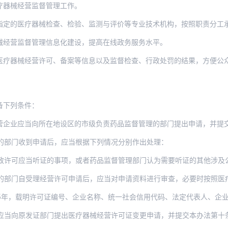
疗器械经营监督管理工作。
疗器械检查、检验、监测与评价等专业技术机构，按照职责分工承担相关技术工作并出具技
械经营监督管理信息化建设，提高在线政务服务水平。
医疗器械经营许可、备案等信息以及监督检查、行政处罚的结果，方便公
备下列条件：
营企业应当向所在地设区的市级负责药品监督管理的部门提出申请，并提
的部门收到申请后，应当根据下列情况分别作出处理：
当听证的事项，或者药品监督管理部门认为需要听证的其他涉及公共利益的重大行政许可事项
受理经营许可申请后，应当对申请资料进行审查，必要时按照医疗器械经营质量管理规范的要
明许可证编号、企业名称、统一社会信用代码、法定代表人、企业负责人、住所、经营场所
发证部门提出医疗器械经营许可证变更申请，并提交本办法第十条规定中涉及变更内容的有关