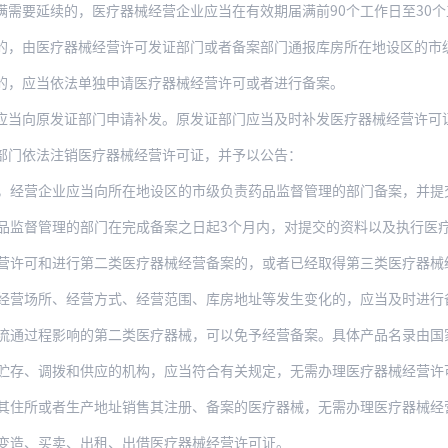
延续的，医疗器械经营企业应当在有效期届满前90个工作日至30个工作日期间提出延续申
的，由医疗器械经营许可发证部门或者备案部门通报库房所在地设区的市
的，应当依法单独申请医疗器械经营许可或者进行备案。
向原发证部门申请补发。原发证部门应当及时补发医疗器械经营许可证，补发的医疗器
部门依法注销医疗器械经营许可证，并予以公告：
业应当向所在地设区的市级负责药品监督管理的部门备案，并提交符合本办法第十条规定的资
品监督管理的部门在完成备案之日起3个月内，对提交的资料以及执行医
可和进行第二类医疗器械经营备案的，或者已经取得第三类医疗器械经营许可进行第
、经营方式、经营范围、库房地址等发生变化的，应当及时进行备案变更。必要时设区的市级
流通过程影响的第二类医疗器械，可以免予经营备案。具体产品名录由国
贮存、调拨和供应的机构，应当符合有关规定，无需办理医疗器械经营许
者生产地址销售其注册、备案的医疗器械，无需办理医疗器械经营许可或者备案，但应当符合
变造、买卖、出租、出借医疗器械经营许可证。