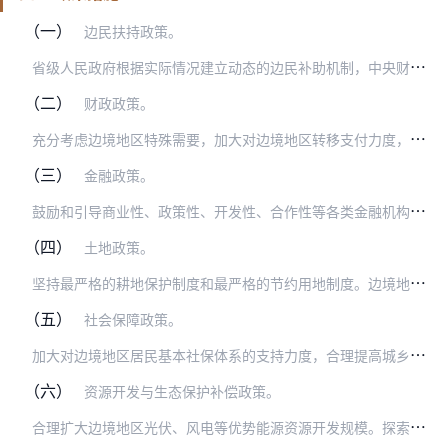
（一）
边民扶持政策。
省
级人民政府根据实际情况建立动态的边民补助机制，中央财政通过一般性转移支付给予支持，鼓励边境地区群众抵边居住和贴边生产生活。降低边民创业创新门槛，对边民自主创业…
（二）
财政政策。
充
分考虑边境地区特殊需要，加大对边境地区转移支付力度，推进地区间基本公共服务均等化。国家退耕还林还草、天然林保护、防护林建设、石漠化治理、防沙治沙、湿地保护与恢…
（三）
金融政策。
鼓
励和引导商业性、政策性、开发性、合作性等各类金融机构加大对边境地区的支持。支持商业性金融机构积极探索开发适合边境地区的金融产品和服务模式，合理调剂和引导信贷资…
（四）
土地政策。
坚
持最严格的耕地保护制度和最严格的节约用地制度。边境地区国家重点基础设施建设项目新增建设用地计划指标由国土资源部直接安排，保障兴边富民用地需要。分解下达城乡建设…
（五）
社会保障政策。
加
大对边境地区居民基本社保体系的支持力度，合理提高城乡居民基本医疗保险政府补助标准，合理确定最低生活保障标准。对于符合条件的沿边境行政村困难边民参加新农合的个人…
（六）
资源开发与生态保护补偿政策。
合
理扩大边境地区光伏、风电等优势能源资源开发规模。探索在边境地区率先实行自然资源资产收益扶持机制。在边境地区率先探索建立多元化生态保护补偿机制，扩大补偿范围，合…