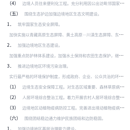
（4）
边境人员往来便利化工程。充分利用因公出访毗邻国家（地区）相关政策，为沿边重点开发开放试验区因公赴毗邻国家（地区）执行任务提供便利。加强与毗邻国家合作，推动允许两…
（五）
围绕生态护边加强边境地区生态文明建设。
1．
筑牢国家生态安全屏障。
加
快实施以青藏高原生态屏障、黄土高原—川滇生态屏障、东北森林带、北方防沙带等为主体的生态安全战略。大力推进重大生态工程建设，加强重点区域、流域生态建设和环境保护…
2．
加强边境地区生态建设。
加
强重点防护林体系建设，加强水土保持和农田生态保护，继续实施退耕还林还草、退牧还草、石漠化治理、天然林资源保护等工程。构建生态廊道和生物多样性保护网络，实施生物…
3．
推进边境地区环境污染治理。
实
行最严格的环境保护制度，形成政府、企业、公众共治的环境治理体系。对开发建设类规划，基于资源环境承载能力监测预警评价，依法开展环境影响评价工作，以生态环境质量改…
（1）
边境生态安全保障工程。对生态区域重要、森林草原病虫鼠害和森林草原火灾多发的地区，加大支持力度，尽快建立森林草原病虫鼠害防治和森林草原防火体系。科学划定并严守生态…
（2）
人居环境综合整治工程。着力开展农村人居环境综合整治行动，结合美丽乡村和新农村建设加快农村污水治理。加强排污管（沟）、污水处理设施、垃圾无害化处理设施等建设。把发…
（3）
边境地区动植物疫病防控工程。完善进出境动植物疫病疫情联防联控周边合作机制，探索建立边境动物疫病控制区，防范动植物疫病疫情跨境传播。强化外来入侵物种监测预警，建立…
（六）
围绕团结稳边通力维护民族团结和边防稳固。
1．
加强边境地区基层治理能力建设。