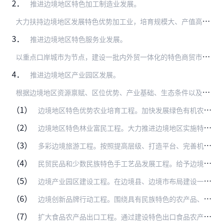
2．
推进边境地区特色加工制造业发展。
大
力扶持边境地区发展特色优势加工业，培育规模大、产值高、带动力强、受益面广的增收致富产业。促进新型工业化产业示范基地建设，引导产业集约集聚发展。引进和培育龙头企…
3．
推进边境地区特色服务业发展。
以
重点口岸城市为节点，建设一批内外贸一体化的特色商贸市场、商品交易市场，鼓励和支持发展国际商贸物流产业。推动边境地区电子商务发展，建设一批“边境仓”。大力发展服…
4．
推进边境地区产业园区发展。
根
据边境地区资源禀赋、区位优势、产业基础、生态条件以及与周边国家毗邻地区的互补性，建设能源资源加工产业基地、出口加工园区、区域性国际商贸物流中心，进一步健全市场…
（1）
边境地区特色优势农业培育工程。加快发展绿色有机农业和现代特色农业，建设沿边地区特色优势农业生产基地、加工基地、农技推广示范基地和农业对外开放合作试验区。支持边境…
（2）
边境地区特色林业富民工程。大力推进边境地区实施特色林果、木本油料、木本粮食、国家储备林、林下经济、林木种苗、花卉、竹藤等扶持工程，因地制宜发展林果、林草、林菌、…
（3）
多彩边境旅游工程。按照提高层级、打造平台、完善机制的原则，深化与周边国家的旅游合作，支持有条件的地区研究设立跨境旅游合作区。依托边境城市，强化政策集成和制度创新…
（4）
民贸民品和少数民族特色手工艺品发展工程。给予边境地区民贸企业、民族特需商品定点生产企业、民族特色传统手工业和龙头企业特殊扶持，帮助各族群众就地就业、增收致富。（…
（5）
边境产业园区建设工程。在边境县、边境市布局建设一批综合服务功能完善、充满活力的产业集聚区，促进劳动力就地就近就业。在有条件的地方建设华侨产业园。建设一批区域性商…
（6）
边境创新品牌行动工程。围绕具有民族特色的农产品、医药、食品等搭建创新品牌培育平台，以电子商务、各类品牌博览会为载体，打造一批竞争力强、带动面广、市场前景好、促进…
（7）
扩大食品农产品出口工程。通过建设特色出口食品农产品质量安全示范区（基地），支持边境地区大力发展农林特色产业，努力扩大出口，引导结构调整、产业层次提升和产品质量提…