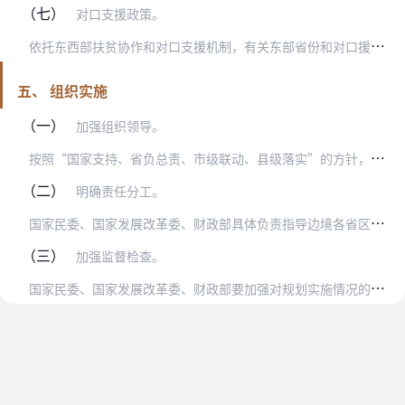
（七）
对口支援政策。
依
托东西部扶贫协作和对口支援机制，有关东部省份和对口援疆援藏省份，加大对内蒙古、广西、云南、西藏、甘肃、新疆等省区边境地区的帮扶力度，在产业合作、劳务协作、人才…
五、 组织实施
（一）
加强组织领导。
按
照“国家支持、省负总责、市级联动、县级落实”的方针，加强组织领导，落实任务责任，密切协调合作，确保如期完成本规划确定的发展目标、主要任务和重点工程。充分发挥兴…
（二）
明确责任分工。
国
家民委、国家发展改革委、财政部具体负责指导边境各省区因地制宜、突出重点推进兴边富民行动，会同有关部门和边境省区进一步加强对接，研究确定各地兴边富民行动的重点方…
（三）
加强监督检查。
国
家民委、国家发展改革委、财政部要加强对规划实施情况的监督检查，协调解决规划实施过程中的问题，有关部门和边境省区人民政府要配合做好相关工作。加强规划实施监测，建…