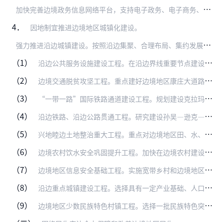
加
快完善边境政务信息网络平台，支持电子政务、电子商务、远程教育、远程医疗、网络安全、社会信用体系等重大信息化工程和网络与信息安全设施建设，加快城市光纤宽带接入，…
4．
因地制宜推进边境地区城镇化建设。
强
力推进沿边城镇建设。按照沿边集聚、合理布局、集约发展和适度超前原则，以边境市为引领，构建以边境重要节点城市和小城镇为支撑、临边集镇为节点、抵边村寨为支点，沿边…
（1）
沿边公共服务设施建设工程。在沿边界线重要节点建设较高水平和标准的学校、医院、国际旅行卫生保健中心、文化广场、公共体育服务设施、市场等，全面提升基础设施建设水平，…
（2）
边境交通脱贫攻坚工程。重点建好边境地区康庄大道路、幸福小康路、平安放心路、特色致富路，全力加快边境地区国家高速公路、普通国省道、农村公路、县级客运站、乡镇客运站…
（3）
“一带一路”国际铁路通道建设工程。规划建设克拉玛依—塔城（巴克图）铁路，研究建设中吉乌、中巴等铁路。规划建设防城港—东兴等铁路，研究建设临沧—清水河、日喀则—吉…
（4）
沿边铁路、沿边公路贯通工程。研究建设孙吴—逊克—乌伊岭铁路，推进韩家园—黑河、鹤岗—富锦、创业—饶河—东方红、东宁—珲春等东北沿边铁路，芒市—临沧—文山—靖西—…
（5）
兴地睦边土地整治重大工程。重点对边境地区田、水、路、林、村等进行综合整治，加强农田基础设施建设，改善区域农业生产环境，提高农业综合生产能力。（国土资源部、财政部…
（6）
边境农村饮水安全巩固提升工程。加快在边境农村建设一批集中供水工程。对分散性供水和水质不达标的，实行提质增效改造。推进净水设施改造和消毒设备配套工程、水源保护和信…
（7）
边境地区信息安全基础工程。实施宽带乡村和边境地区中小城市基础网络完善工程。加强农村邮政、电信和互联网基础设施建设。完善边防边控通信设施，加快网络信息安全、无线电…
（8）
沿边重点城镇建设工程。选择具有一定产业基础、人口规模和发展潜力较大、区位优势较为突出的沿边境重点城镇，完善发展规划、拓展城镇功能、提高管理服务水平，增强人口集聚…
（9）
边境地区少数民族特色村镇工程。选择一批民族特色突出、地域优势明显的村镇，通过加强民族文化保护、传承和发展，保护完善村落设施，推动特色村镇建设与旅游资源开发、环境…