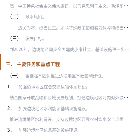
高
举中国特色社会主义伟大旗帜，以马克思列宁主义、毛泽东思想、邓小平理论、“三个代表”重要思想、科学发展观为指导，全面贯彻党的十八大和十八届三中、四中、五中、六中…
（二）
基本原则。
—
—边民为本，改善民生。采取特殊政策措施着力保障和改善民生，解决好边民最关心、最直接、最现实的生活问题，兜住民生底线，帮助贫困边民实现脱贫，推进基本公共服务均等…
（三）
发展目标。
到
2020年，边境地区同步全面建成小康社会，基础设施进一步完善，服务发展和保障边防能力全面提升；民生保障水平进一步提高，边民安居守边条件全面改善；特色优势产业较…
三、 主要任务和重点工程
（一）
围绕强基固边推进边境地区基础设施建设。
1．
加强边境地区综合交通运输体系建设。
结
合国家开放战略和区域发展规划，打通边境地区对内对外联系大通道，实现通江达海出境。深入实施军民融合发展战略，推进沿边区际铁路交通网络、公路交通网络、航空网络和航…
2．
加强边境地区水利能源基础设施建设。
推
进边境地区水利建设。支持边境地区开展农村饮水安全巩固提升工程、农田水利工程、防洪抗旱减灾工程、水资源开发利用工程、水资源保护工程、水土保持和农村水电工程等民生…
3．
加强边境地区信息基础设施建设。