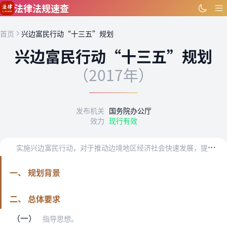
跳到主要内容
法律法规速查
首页
兴边富民行动“十三五”规划
兴边富民行动“十三五”规划
（2017年）
发布机关
国务院办公厅
效力
现行有效
实
施兴边富民行动，对于推动边境地区经济社会快速发展，提高各族群众生活水平，加强民族团结，巩固祖国边防，维护国家统一，增进中外睦邻友好具有特殊重要意义。“十三五”…
一、 规划背景
二、 总体要求
（一）
指导思想。