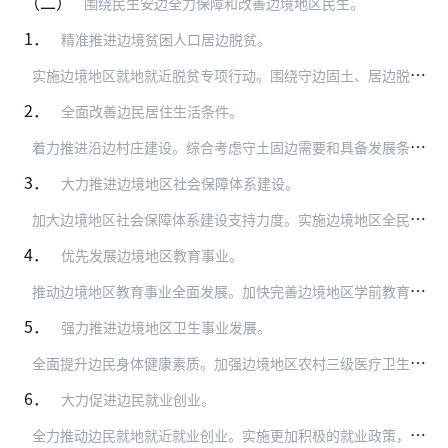
（二）
围绕民生安边全力保障和改善边境地区民生。
1．
精准推进边境贫困人口居边脱贫。
实
施边境地区就地就近脱贫专项行动。围绕守边固土、居边脱贫致富目标，按照“六个精准”的要求，坚持边境地区扶贫开发与富裕边民、巩固边防相结合，制定精准支持边民就地就…
2．
全面改善边民居住生活条件。
着
力推进沿边村庄建设。综合考虑守土固边需要和具备发展条件两方面因素，整合政策资源，科学规划边境村镇建设、村落分布、农田保护、生态涵养等空间布局，因地制宜制定沿边…
3．
大力推进边境地区社会保障体系建设。
加
大边境地区社会保障体系建设支持力度。实施边境地区全民参保计划，加快完善覆盖城乡居民的社会保险体系和社会救助体系。以基本养老、基本医疗、最低生活保障为重点，完善…
4．
优先发展边境地区教育事业。
推
动边境地区教育事业全面发展。加快完善边境地区学前教育公共服务体系，加大对边境地区农村学前教育的支持力度，鼓励普惠性幼儿园发展。推动县域内城乡义务教育一体化改革…
5．
强力推进边境地区卫生事业发展。
全
面提升边民身体健康素质。加强边境地区农村三级医疗卫生服务网络和公共卫生体系建设，实施边境地区县级医院、乡镇卫生院、村卫生室标准化建设，进一步加大医疗卫生基础设…
6．
大力促进边民就业创业。
全
力推动边民就地就近就业创业。实施更加积极的就业政策，大力发展吸纳就业能力强的产业和企业，鼓励各类企业或产业园区吸纳边民就业，努力实现边民充分就业。统筹推进重点…