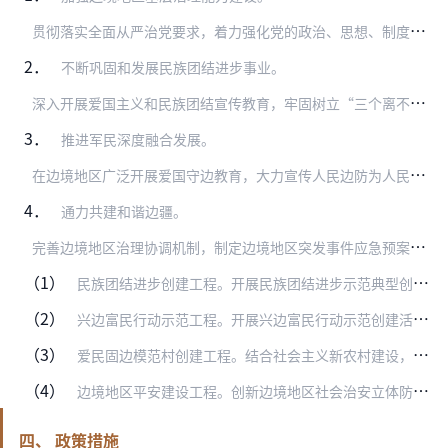
贯
彻落实全面从严治党要求，着力强化党的政治、思想、制度和作风引领，全面增强基层党组织战斗力，全面提升基层政权建设水平，提升乡镇（街道）服务能力与治理水平，推进基…
2．
不断巩固和发展民族团结进步事业。
深
入开展爱国主义和民族团结宣传教育，牢固树立“三个离不开”思想，培育中华民族共同体意识和国家意识，不断增强对伟大祖国、中华民族、中华文化、中国共产党、中国特色社…
3．
推进军民深度融合发展。
在
边境地区广泛开展爱国守边教育，大力宣传人民边防为人民、人民边防靠人民，筑牢人民边防的铜墙铁壁。在边境建设中贯彻国防巩固要求，同时合理兼顾民用需要。坚持军地资源…
4．
通力共建和谐边疆。
完
善边境地区治理协调机制，制定边境地区突发事件应急预案，规范信息报告制度，加强跨部门、跨区域应急联动，提升联合处置能力。深化边防对外交往合作，及时协商处理边境事…
（1）
民族团结进步创建工程。开展民族团结进步示范典型创建活动，建设一批民族团结进步示范市、县、乡（镇）、村（社区）、学校、企事业单位、连队等，建立一批民族团结进步教育…
（2）
兴边富民行动示范工程。开展兴边富民行动示范创建活动，命名一批兴边富民示范县、示范乡（镇）、示范村（社区），表彰一批兴边富民模范单位和模范个人，以示范带动引领，推…
（3）
爱民固边模范村创建工程。结合社会主义新农村建设，推动开展“维护治安、民族和谐、经济合作、服务民生”等特色爱民固边模范村创建活动，维护民族团结和边疆稳定。（公安部…
（4）
边境地区平安建设工程。创新边境地区社会治安立体防控体系，建立健全党政军警民“五位一体”边境安全管控机制，提高军警民联防、联动、联勤、联合处置能力。加强边境地区突…
四、 政策措施