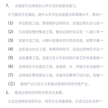
7．
全面提升边境地区公共文化科技服务能力。
大
力推进文化强边。提升公共文化设施建设和管理水平，推动边境地区县级公共图书馆、博物馆按建设标准改扩建。加强边境地区公共文化服务体系建设，进一步加大边境地区公共文…
（1）
护边脱贫工程。围绕维护边境安全，实施边境生态公益岗位脱贫行动，优先支持边境地区建档立卡贫困人口担任边境护林员、草管员、护渔员，在边境贫困县中的国家森林公园、国家…
（2）
兴边富民整村推进工程。推动边境村庄实现“八通八有”目标。“八通”包括通路、通客车、通电、通安全饮用水、通清洁能源、通广播电视、通信息、通邮政。“八有”包括有合格…
（3）
安居守边工程。分期分批推进农村危房改造，统筹开展农房抗震改造，优先安排沿边境行政村危房改造任务，适当提高政府补助标准。（住房城乡建设部、财政部）
（4）
边民就业创业工程。发展劳务经济，促进边境地区农业富余劳动力就地就近转移就业，提高居民就业质量和收入水平。降低创业创新门槛，推进大众创业、万众创新。支持设立返乡创…
（5）
边民健康工程。加强卫生计生机构和口岸卫生检疫基础设施建设、乡镇卫生院标准化建设、村卫生室建设、疾病防控体系建设以及口岸公共卫生体系建设，继续实施“万名医生支援农…
（6）
边境地区文化建设工程。加强县、乡、村级文化设施网络建设，统筹无线、有线、卫星三种技术方式，实现数字广播电视户户通。实施广播电视无线发射台基础设施建设工程，完善应…
（7）
边境地区教育建设工程。实施学前教育行动计划，加强普惠性幼儿园建设。全面推进边境地区义务教育学校标准化建设。实施高中阶段教育普及攻坚计划，继续支持边境地区教育基础…
（三）
围绕产业兴边大力发展边境地区特色优势产业。
1．
推进边境地区特色优势农业发展。
立
足边境地区绿色农业、特色农业发展基础，打造沿边生态高效安全农业经济带。加快转变边境地区农业发展方式，着力构建沿边现代农业产业体系和生产经营体系，提高农业致富边…