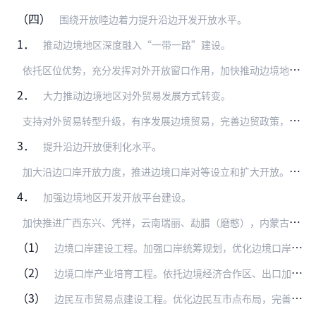
（四）
围绕开放睦边着力提升沿边开发开放水平。
1．
推动边境地区深度融入“一带一路”建设。
依
托区位优势，充分发挥对外开放窗口作用，加快推动边境地区融入“一带一路”建设，在加强与周边国家的政策沟通、设施联通、贸易畅通、资金融通、民心相通方面发挥前沿作用…
2．
大力推动边境地区对外贸易发展方式转变。
支
持对外贸易转型升级，有序发展边境贸易，完善边贸政策，支持边境小额贸易向综合性多元化贸易转变，探索发展离岸贸易。加强边民互市点建设，修订《边民互市贸易管理办法》…
3．
提升沿边开放便利化水平。
加
大沿边口岸开放力度，推进边境口岸对等设立和扩大开放。切实提高对沿边重要口岸的监管能力，创新口岸监管模式，优化查验机制，在沿边重点地区有条件的海关特殊监管区域深…
4．
加强边境地区开发开放平台建设。
加
快推进广西东兴、凭祥，云南瑞丽、勐腊（磨憨），内蒙古满洲里、二连浩特，黑龙江绥芬河—东宁等重点开发开放试验区建设，改革创新试验区体制机制，优化区内产业结构，加…
（1）
边境口岸建设工程。加强口岸统筹规划，优化边境口岸布局。加强边境口岸基础设施及其检查检验检疫配套设施建设，合理配备口岸管理和进出境检查检验检疫设备，提高口岸运行效…
（2）
边境口岸产业培育工程。依托边境经济合作区、出口加工园区等合作平台，大力发展出口加工业并引进一批合作企业，允许沿边重点口岸、边境城市、边境经济合作区在人才交流、加…
（3）
边民互市贸易点建设工程。优化边民互市点布局，完善基础设施和配套条件，提高管理和服务水平，促进边民互市贸易发展和转型升级。（国家发展改革委、商务部、财政部、海关总…