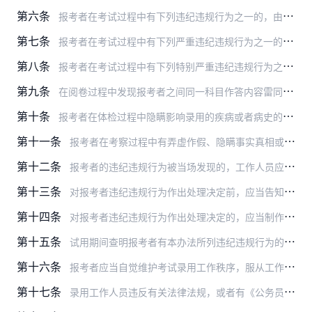
第六条
报考者在考试过程中有下列违纪违规行为之一的，由具体组织实施考试的考试机构、招录机关或者公务员主管部门给予其当次该科目（场次）考试成绩无效的处理：
第七条
报考者在考试过程中有下列严重违纪违规行为之一的，给予其取消本次考试资格的处理，并记入公务员考试录用诚信档案库，记录期限为5年：
第八条
报考者在考试过程中有下列特别严重违纪违规行为之一的，由中央公务员主管部门或者省级公务员主管部门给予其取消本次考试资格的处理，并记入公务员考试录用诚信档案库，长期…
第九条
在阅卷过程中发现报考者之间同一科目作答内容雷同，并经阅卷专家组确认的，由具体组织实施考试的考试机构给予其该科目（场次）考试成绩无效的处理。省级以上考试机构确定作…
第十条
报考者在体检过程中隐瞒影响录用的疾病或者病史的，由招录机关或者公务员主管部门给予其不予录用的处理。有串通工作人员作弊或者请他人顶替体检以及交换、替换化验样本等严…
第十一条
报考者在考察过程中有弄虚作假、隐瞒事实真相或者其他妨碍考察工作正常进行行为的，由负责组织考察的招录机关或者公务员主管部门给予其不予录用的处理。情节严重、影响恶劣…
第十二条
报考者的违纪违规行为被当场发现的，工作人员应当予以制止或者终止其继续参加考试，并收集、保存相应证据材料，如实记录违纪违规事实和现场处理情况，由两名以上工作人员签…
第十三条
对报考者违纪违规行为作出处理决定前，应当告知报考者拟作出的处理决定及相关事实、理由和依据，并告知报考者依法享有陈述和申辩的权利。作出处理决定的公务员主管部门、招…
第十四条
对报考者违纪违规行为作出处理决定的，应当制作公务员考试录用违纪违规行为处理决定书，依法送达报考者。
第十五条
试用期间查明报考者有本办法所列违纪违规行为的，由中央一级招录机关或者设区的市级以上公务员主管部门取消录用并按照本办法的有关规定给予其相应的处理。
第十六条
报考者应当自觉维护考试录用工作秩序，服从工作人员管理，有下列行为之一的，责令离开考场；情节严重的，按照本办法第七条、第八条的规定处理；违反《中华人民共和国治安管…
第十七条
录用工作人员违反有关法律法规，或者有《公务员录用规定（试行）》第三十三条、第三十四条规定情形的，按照有关规定给予处分。其中，公务员组织、策划有组织作弊或者在有组…