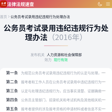
跳到主要内容
法律法规速查
首页
公务员考试录用违纪违规行为处理办法
公务员考试录用违纪违规行为处
理办法
（2016年）
发布机关
人力资源和社会保障部
效力
现行有效
第一条
为规范公务员考试录用违纪违规行为的认定与处理，严肃考试纪律，确保考试录用工作公平、公正，根据《中华人民共和国公务员法》等有关规定，制定本办法。
第二条
报考者和工作人员在公务员考试录用中违纪违规行为的认定与处理，适用本办法。
第三条
认定与处理违纪违规行为，应当事实清楚、证据确凿、程序规范、适用规定准确。
第四条
公务员主管部门、招录机关和考试机构及其他相关机构按照公务员考试录用法律法规等规定的职责权限，对报考者和工作人员违纪违规行为进行认定与处理。
第五条
报考者提供的涉及报考资格的申请材料或者信息不实的，由负责资格审查工作的招录机关或者公务员主管部门给予其取消本次报考资格的处理。