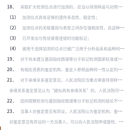
18．
采取扩大检测位点进行加测的，应当以待测样品与对照样品的差异位点小于但接近临界值为前提，并符合以下条件：
（1）
加测位点具有足够的遗传多态性、稳定性；
（2）
加测位点的关联基因与表型之间存在强相关性，且这种关联的可靠性已得到科学上的充分评估和验证；
（3）
已开发出与性状紧密连锁的功能标记；
（4）
被用于选择加测的位点已被广泛用于分析品系和品种间的基因型差异，作为该领域普遍使用或者认可的方法，能够有效用于检测品种真实性及品种纯度等。
19．
对于尚未建立基因指纹图谱等分子标记检测国家标准或者行业标准的品种，人民法院审查涉及该品种的鉴定意见时，应当综合分析相关证据，重点审查其使用引物的代表性和数量、基…
20．
有相应资质的鉴定机构、鉴定人参照品种同一性认定的国家标准或者行业标准作出的亲缘关系鉴定意见，可以作为认定被诉侵权物是否系使用授权品种作为亲本生产、繁殖而来的初步…
21．
对于亲缘关系鉴定意见，人民法院应当重点审查待测样品与对照样品共同检出的位点数、对照样品所有等位基因型均不存在于待测样品中的标记位点数及比例、是否附有引物确定和结…
亲
缘关系鉴定意见认为“疑似具有亲缘关系”的，人民法院可以初步认定被诉侵权物系使用授权品种作为亲本生产、繁殖而来。
22．
田间观察检测与基因指纹图谱等分子标记检测的结论不同的，人民法院应当以田间观察检测结论为准。
23．
当事人对鉴定意见有异议，人民法院认为鉴定机构、鉴定人有必要进一步解释或者补充说明的，鉴定机构、鉴定人应当进行解释或者补充说明；人民法院认为鉴定机构、鉴定人有必要…
对
鉴定意见有异议的一方当事人，可以向人民法院申请复检、补充鉴定或者重新鉴定，但应当提供证据并说明理由。