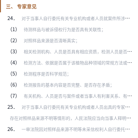
三、 专家意见
24．
对于当事人自行委托有关专业机构或者人员就案件所涉技术事实问题出具的专家意见，人民法院可以参照前述有关鉴定意见的审查规则进行审查，并重点审查以下内容：
（1）
待测样品与被诉侵权行为是否具有关联性；
（2）
对照样品来源是否清晰真实；
（3）
相关检测机构、人员是否具有相应资质，检测人员是否具备解决相关专门性问题应有的专业知识、从业经验及技能；
（4）
检测方法、依据是否属于该植物品种领域的常规方法或者行业惯例；
（5）
检测程序是否科学规范；
（6）
检测报告的基本内容是否完整、是否存在矛盾；
（7）
有关机构、人员是否与案件或者当事人有利害关系、有无徇私舞弊，有无曾受相关刑事、行政处罚或者行业自律组织惩戒以及其他可能影响客观中立的情形。
25．
对于当事人自行委托有关专业机构或者人员出具的专家意见，人民法院应当进行全面、实质审查，不以对方当事人对该意见提出异议为前提。
存
在对照样品来源不明等情形的，人民法院应当向当事人释明；经释明后，当事人申请委托鉴定，具备鉴定条件的，人民法院应当予以准许。对方当事人有证据或者理由足以反驳该意…
26．
一审法院因对照样品来源不明等未采信权利人自行委托有关机构或者人员出具的专家意见，权利人在二审程序中向二审法院申请委托鉴定，具备鉴定条件的，二审法院应当予以准许。