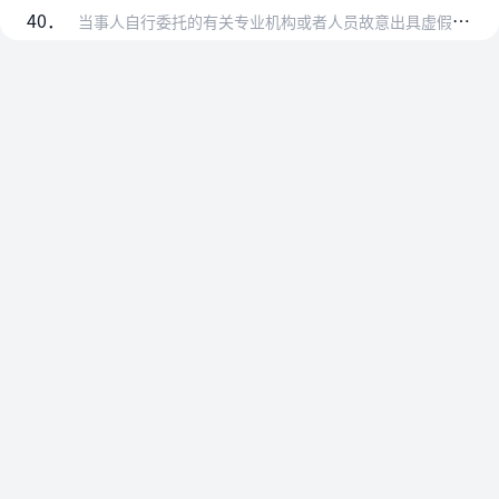
40．
当事人自行委托的有关专业机构或者人员故意出具虚假的专家意见的，或者当事人申请的有专门知识的人出庭时故意作出虚假陈述的，人民法院可以依照《中华人民共和国民事诉讼法…