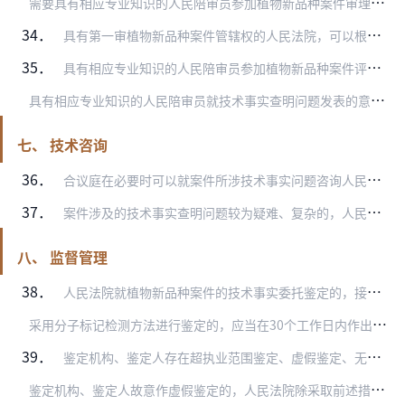
需
要具有相应专业知识的人民陪审员参加植物新品种案件审理的，人民法院可以在符合专业需求的人民陪审员名单中随机抽取确定。
34．
具有第一审植物新品种案件管辖权的人民法院，可以根据审判活动需要，结合案件类型、数量等特点，积极商请负责人民陪审员选任工作的基层人民法院和司法行政机关，选任一定数…
35．
具有相应专业知识的人民陪审员参加植物新品种案件评议时，应当就案件涉及的技术事实查明问题独立发表明确意见，并依法行使表决权。
具
有相应专业知识的人民陪审员就技术事实查明问题发表的意见与合议庭其他成员不一致的，合议庭可以通过另作技术咨询、召开专家咨询会等方式解决，也可以将案件提请专业法官…
七、 技术咨询
36．
合议庭在必要时可以就案件所涉技术事实问题咨询人民法院司法技术人员或者与案件无利害关系的外部专业机构、技术专家，其所提供的技术咨询意见仅作为合议庭认定技术事实的参…
37．
案件涉及的技术事实查明问题较为疑难、复杂的，人民法院可以根据需要组织相关技术领域的多名技术专家召开专家咨询会，听取咨询意见。
八、 监督管理
38．
人民法院就植物新品种案件的技术事实委托鉴定的，接受委托的鉴定机构、鉴定人应当妥善保管、保存相关鉴定材料，在接受委托后5个工作日内，提交鉴定方案、鉴定人情况和鉴定…
采
用分子标记检测方法进行鉴定的，应当在30个工作日内作出鉴定意见；涉及疑难、复杂技术问题的，不应超过60个工作日。
39．
鉴定机构、鉴定人存在超执业范围鉴定、虚假鉴定、无正当理由拖延鉴定等违法违规情形的，人民法院可以根据情节，采取终止委托、责令退还鉴定费用等措施，并可以向有关行政主…
鉴
定机构、鉴定人故意作虚假鉴定的，人民法院除采取前述措施外，还可以依照《中华人民共和国民事诉讼法》关于妨害民事诉讼强制措施的规定进行处罚；发现涉嫌违法犯罪的，应…