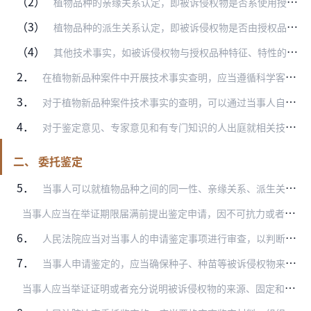
（2）
植物品种的亲缘关系认定，即被诉侵权物是否系使用授权品种作为亲本生产、繁殖而来；
（3）
植物品种的派生关系认定，即被诉侵权物是否由授权品种选育而来，除派生性状外的其他基本性状是否相同；
（4）
其他技术事实，如被诉侵权物与授权品种特征、特性的不同是否因非遗传变异所致。
2．
在植物新品种案件中开展技术事实查明，应当遵循科学客观、程序规范、高效便捷的原则。
3．
对于植物新品种案件技术事实的查明，可以通过当事人自行委托有关专业机构或者人员出具专家意见、当事人申请有专门知识的人出庭、人民法院委托鉴定、技术调查官参与、专家陪…
4．
对于鉴定意见、专家意见和有专门知识的人出庭就相关技术事实所作的说明，人民法院应当依法组织当事人质证，在全面审查的基础上认定其证明力。
二、 委托鉴定
5．
当事人可以就植物品种之间的同一性、亲缘关系、派生关系等专门性技术事实问题向人民法院申请鉴定。
当
事人应当在举证期限届满前提出鉴定申请，因不可抗力或者其他正当理由导致逾期申请的除外。
6．
人民法院应当对当事人的申请鉴定事项进行审查，以判断委托鉴定的必要性和可行性。申请鉴定事项属于根据逻辑推理、生活经验等可以认定的事实、基于案件现有证据已经可以查明…
7．
当事人申请鉴定的，应当确保种子、种苗等被诉侵权物来源清晰真实，与被诉侵权行为具有关联性，同时还应当妥善采取保藏、种植等方式，确保被诉侵权物符合鉴定要求。
当
事人应当举证证明或者充分说明被诉侵权物的来源、固定和保存过程的真实性、完整性，必要时可通过田间取样录像、基因指纹预存等方式固定检材状态。鼓励但不要求必须采取公…