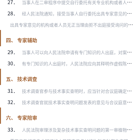
27．
当事人在二审程序中提交自行委托有关专业机构或者人员出具的专家意见的，人民法院应当予以审查。
28．
经人民法院通知，接受当事人自行委托出具专家意见的机构或者人员应当出庭就技术事实问题接受法庭和当事人的询问，回答与专家意见有关的问题；必要时，人民法院可以在出庭通…
出
具专家意见的机构或者人员无正当理由拒不出庭接受询问的，有关专家意见不得作为认定案件事实的根据，当事人为此支付的费用不得作为维权合理开支计入案件赔偿范围。
四、 专家辅助
29．
当事人可以向人民法院申请有专门知识的人出庭，对案件相关的专业技术问题提出意见，包括针对鉴定意见、专家意见中的技术术语、检测数据等进行通俗化解释或者提出质疑，并围…
30．
有专门知识的人出庭时，人民法院应向其释明作虚假陈述的法律责任。有专门知识的人应当如实陈述其专业背景情况、提供身份信息及专业资质证明材料，并回答法庭和当事人对案件…
五、 技术调查
31．
技术调查官参与技术事实查明时，应当针对合议庭确定的技术事实问题提出技术调查意见，包括但不限于鉴定方法的科学性、检材提取的规范性、鉴定结论的可靠性等。技术调查意见…
32．
技术调查官就技术事实查明问题发表的意见与合议庭意见不一致的，合议庭可以通过另作技术咨询、召开专家咨询会等方式解决，也可以将案件提请专业法官会议讨论。
六、 专家陪审
33．
人民法院审理涉及复杂技术事实查明问题的第一审植物新品种案件，符合《中华人民共和国人民陪审员法》第十五条或者第十六条规定的，可由具有相应育种、作物检测等专业知识的…