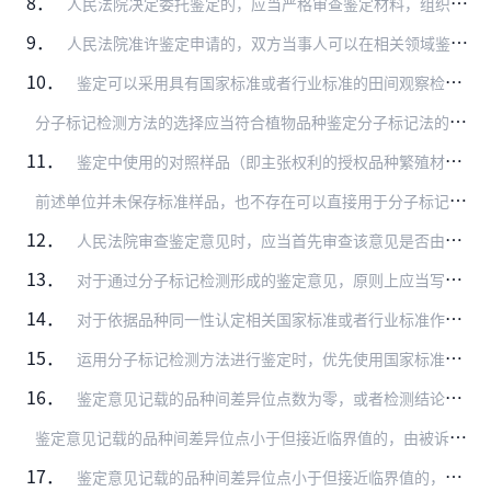
8．
人民法院决定委托鉴定的，应当严格审查鉴定材料，组织当事人对鉴定材料进行质证，未经质证的材料不得作为鉴定的根据。
9．
人民法院准许鉴定申请的，双方当事人可以在相关领域鉴定机构、鉴定人名录或者国务院农业、林业主管部门向人民法院推荐的鉴定机构、鉴定人或者具有相应作物检测能力的专业机…
10．
鉴定可以采用具有国家标准或者行业标准的田间观察检测、分子标记检测等鉴定方法。
分
子标记检测方法的选择应当符合植物品种鉴定分子标记法的基本原则。分子标记检测方法包括简单重复序列（SSR）、单核苷酸多态性（SNP）、多核苷酸多态性（MNP）等…
11．
鉴定中使用的对照样品（即主张权利的授权品种繁殖材料），原则上应当选择品种行政主管部门保存的标准样品。当标准样品有多个官方来源时，应当优先选择品种权授权机关保存的…
前
述单位并未保存标准样品，也不存在可以直接用于分子标记检测的标准样品基因指纹图谱的，可以选择其他官方机构保存的足以证明为授权品种繁殖材料的样品，包括在品种权授权…
12．
人民法院审查鉴定意见时，应当首先审查该意见是否由鉴定人签名或者盖章，是否由鉴定机构盖章，并附有相关鉴定资质或者能力的证明。
13．
对于通过分子标记检测形成的鉴定意见，原则上应当写明待测样品（即被诉侵权物）信息及移交封存状态、对照样品信息、鉴定依据、鉴定方法、主要仪器设备、基因指纹图谱比对信…
14．
对于依据品种同一性认定相关国家标准或者行业标准作出的分子标记检测鉴定意见，应当具体写明待测样品与对照样品比较的位点数、差异位点数及检测结论。
15．
运用分子标记检测方法进行鉴定时，优先使用国家标准或者行业标准规定的核心位点；依据核心位点不能有效区分的，必要时可以采用扩展位点检测；依据前两类位点仍不能有效区分…
16．
鉴定意见记载的品种间差异位点数为零，或者检测结论为“极相近”或者“相同”的，人民法院应当认定被诉侵权物与授权品种特征、特性相同，具有同一性。
鉴
定意见记载的品种间差异位点小于但接近临界值的，由被诉侵权人对被诉侵权物与授权品种特征、特性存在不同承担举证责任。
17．
鉴定意见记载的品种间差异位点小于但接近临界值的，人民法院可以根据当事人的申请，提取授权品种标准样品委托鉴定机构、鉴定人进行测定或者在特定情况下采取扩大位点进行加…