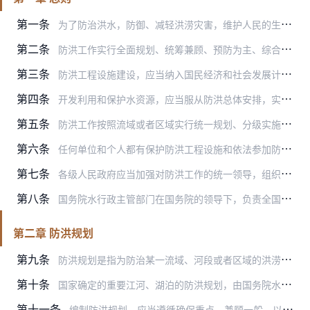
第一条
为了防治洪水，防御、减轻洪涝灾害，维护人民的生命和财产安全，保障社会主义现代化建设顺利进行，制定本法。
第二条
防洪工作实行全面规划、统筹兼顾、预防为主、综合治理、局部利益服从全局利益的原则。
第三条
防洪工程设施建设，应当纳入国民经济和社会发展计划。
第四条
开发利用和保护水资源，应当服从防洪总体安排，实行兴利与除害相结合的原则。
第五条
防洪工作按照流域或者区域实行统一规划、分级实施和流域管理与行政区域管理相结合的制度。
第六条
任何单位和个人都有保护防洪工程设施和依法参加防汛抗洪的义务。
第七条
各级人民政府应当加强对防洪工作的统一领导，组织有关部门、单位，动员社会力量，依靠科技进步，有计划地进行江河、湖泊治理，采取措施加强防洪工程设施建设，巩固、提高防…
第八条
国务院水行政主管部门在国务院的领导下，负责全国防洪的组织、协调、监督、指导等日常工作。国务院水行政主管部门在国家确定的重要江河、湖泊设立的流域管理机构，在所管辖…
第二章 防洪规划
第九条
防洪规划是指为防治某一流域、河段或者区域的洪涝灾害而制定的总体部署，包括国家确定的重要江河、湖泊的流域防洪规划，其他江河、河段、湖泊的防洪规划以及区域防洪规划。
第十条
国家确定的重要江河、湖泊的防洪规划，由国务院水行政主管部门依据该江河、湖泊的流域综合规划，会同有关部门和有关省、自治区、直辖市人民政府编制，报国务院批准。
第十一条
编制防洪规划，应当遵循确保重点、兼顾一般，以及防汛和抗旱相结合、工程措施和非工程措施相结合的原则，充分考虑洪涝规律和上下游、左右岸的关系以及国民经济对防洪的要求…