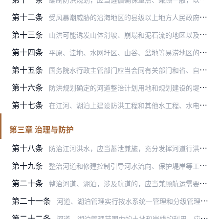
第十二条
受风暴潮威胁的沿海地区的县级以上地方人民政府，应当把防御风暴潮纳入本地区的防洪规划，加强海堤（海塘）、挡潮闸和沿海防护林等防御风暴潮工程体系建设，监督建筑物、构…
第十三条
山洪可能诱发山体滑坡、崩塌和泥石流的地区以及其他山洪多发地区的县级以上地方人民政府，应当组织负责地质矿产管理工作的部门、水行政主管部门和其他有关部门对山体滑坡、…
第十四条
平原、洼地、水网圩区、山谷、盆地等易涝地区的有关地方人民政府，应当制定除涝治涝规划，组织有关部门、单位采取相应的治理措施，完善排水系统，发展耐涝农作物种类和品种…
第十五条
国务院水行政主管部门应当会同有关部门和省、自治区、直辖市人民政府制定长江、黄河、珠江、辽河、淮河、海河入海河口的整治规划。
第十六条
防洪规划确定的河道整治计划用地和规划建设的堤防用地范围内的土地，经土地管理部门和水行政主管部门会同有关地区核定，报经县级以上人民政府按照国务院规定的权限批准后，…
第十七条
在江河、湖泊上建设防洪工程和其他水工程、水电站等，应当符合防洪规划的要求；水库应当按照防洪规划的要求留足防洪库容。
第三章 治理与防护
第十八条
防治江河洪水，应当蓄泄兼施，充分发挥河道行洪能力和水库、洼淀、湖泊调蓄洪水的功能，加强河道防护，因地制宜地采取定期清淤疏浚等措施，保持行洪畅通。
第十九条
整治河道和修建控制引导河水流向、保护堤岸等工程，应当兼顾上下游、左右岸的关系，按照规划治导线实施，不得任意改变河水流向。
第二十条
整治河道、湖泊，涉及航道的，应当兼顾航运需要，并事先征求交通主管部门的意见。整治航道，应当符合江河、湖泊防洪安全要求，并事先征求水行政主管部门的意见。
第二十一条
河道、湖泊管理实行按水系统一管理和分级管理相结合的原则，加强防护，确保畅通。
第二十二条
河道、湖泊管理范围内的土地和岸线的利用，应当符合行洪、输水的要求。