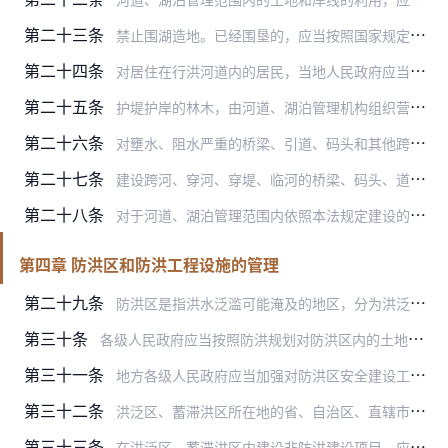
第二十三条
禁止围湖造地。已经围垦的，应当按照国家规定的防洪标准进行治理，有计划地退地还湖。
第二十四条
对居住在行洪河道内的居民，当地人民政府应当有计划地组织外迁。
第二十五条
护堤护岸的林木，由河道、湖泊管理机构组织营造和管理。护堤护岸林木，不得任意砍伐。采伐护堤护岸林木的，应当依法办理采伐许可手续，并完成规定的更新补种任务。
第二十六条
对壅水、阻水严重的桥梁、引道、码头和其他跨河工程设施，根据防洪标准，有关水行政主管部门可以报请县级以上人民政府按照国务院规定的权限责令建设单位限期改建或者拆除。
第二十七条
建设跨河、穿河、穿堤、临河的桥梁、码头、道路、渡口、管道、缆线、取水、排水等工程设施，应当符合防洪标准、岸线规划、航运要求和其他技术要求，不得危害堤防安全、影响…
第二十八条
对于河道、湖泊管理范围内依照本法规定建设的工程设施，水行政主管部门有权依法检查；水行政主管部门检查时，被检查者应当如实提供有关的情况和资料。
第四章 防洪区和防洪工程设施的管理
第二十九条
防洪区是指洪水泛滥可能淹及的地区，分为洪泛区、蓄滞洪区和防洪保护区。
第三十条
各级人民政府应当按照防洪规划对防洪区内的土地利用实行分区管理。
第三十一条
地方各级人民政府应当加强对防洪区安全建设工作的领导，组织有关部门、单位对防洪区内的单位和居民进行防洪教育，普及防洪知识，提高水患意识；按照防洪规划和防御洪水方案…
第三十二条
洪泛区、蓄滞洪区所在地的省、自治区、直辖市人民政府应当组织有关地区和部门，按照防洪规划的要求，制定洪泛区、蓄滞洪区安全建设计划，控制蓄滞洪区人口增长，对居住在经…
第三十三条
在洪泛区、蓄滞洪区内建设非防洪建设项目，应当就洪水对建设项目可能产生的影响和建设项目对防洪可能产生的影响作出评价，编制洪水影响评价报告，提出防御措施。洪水影响评…