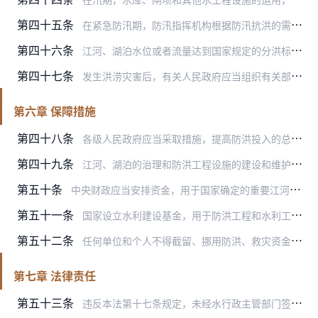
第四十五条
在紧急防汛期，防汛指挥机构根据防汛抗洪的需要，有权在其管辖范围内调用物资、设备、交通运输工具和人力，决定采取取土占地、砍伐林木、清除阻水障碍物和其他必要的紧急措…
第四十六条
江河、湖泊水位或者流量达到国家规定的分洪标准，需要启用蓄滞洪区时，国务院，国家防汛指挥机构，流域防汛指挥机构，省、自治区、直辖市人民政府，省、自治区、直辖市防汛…
第四十七条
发生洪涝灾害后，有关人民政府应当组织有关部门、单位做好灾区的生活供给、卫生防疫、救灾物资供应、治安管理、学校复课、恢复生产和重建家园等救灾工作以及所管辖地区的各…
第六章 保障措施
第四十八条
各级人民政府应当采取措施，提高防洪投入的总体水平。
第四十九条
江河、湖泊的治理和防洪工程设施的建设和维护所需投资，按照事权和财权相统一的原则，分级负责，由中央和地方财政承担。城市防洪工程设施的建设和维护所需投资，由城市人民…
第五十条
中央财政应当安排资金，用于国家确定的重要江河、湖泊的堤坝遭受特大洪涝灾害时的抗洪抢险和水毁防洪工程修复。省、自治区、直辖市人民政府应当在本级财政预算中安排资金，…
第五十一条
国家设立水利建设基金，用于防洪工程和水利工程的维护和建设。具体办法由国务院规定。
第五十二条
任何单位和个人不得截留、挪用防洪、救灾资金和物资。
第七章 法律责任
第五十三条
违反本法第十七条规定，未经水行政主管部门签署规划同意书，擅自在江河、湖泊上建设防洪工程和其他水工程、水电站的，责令停止违法行为，补办规划同意书手续；违反规划同意…