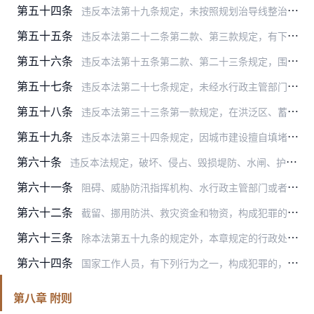
第五十四条
违反本法第十九条规定，未按照规划治导线整治河道和修建控制引导河水流向、保护堤岸等工程，影响防洪的，责令停止违法行为，恢复原状或者采取其他补救措施，可以处一万元以…
第五十五条
违反本法第二十二条第二款、第三款规定，有下列行为之一的，责令停止违法行为，排除阻碍或者采取其他补救措施，可以处五万元以下的罚款：
第五十六条
违反本法第十五条第二款、第二十三条规定，围海造地、围湖造地、围垦河道的，责令停止违法行为，恢复原状或者采取其他补救措施，可以处五万元以下的罚款；既不恢复原状也不…
第五十七条
违反本法第二十七条规定，未经水行政主管部门对其工程建设方案审查同意或者未按照有关水行政主管部门审查批准的位置、界限，在河道、湖泊管理范围内从事工程设施建设活动的…
第五十八条
违反本法第三十三条第一款规定，在洪泛区、蓄滞洪区内建设非防洪建设项目，未编制洪水影响评价报告或者洪水影响评价报告未经审查批准开工建设的，责令限期改正；逾期不改正…
第五十九条
违反本法第三十四条规定，因城市建设擅自填堵原有河道沟叉、贮水湖塘洼淀和废除原有防洪围堤的，城市人民政府应当责令停止违法行为，限期恢复原状或者采取其他补救措施。
第六十条
违反本法规定，破坏、侵占、毁损堤防、水闸、护岸、抽水站、排水渠系等防洪工程和水文、通信设施以及防汛备用的器材、物料的，责令停止违法行为，采取补救措施，可以处五万…
第六十一条
阻碍、威胁防汛指挥机构、水行政主管部门或者流域管理机构的工作人员依法执行职务，构成犯罪的，依法追究刑事责任；尚不构成犯罪，应当给予治安管理处罚的，依照《中华人民…
第六十二条
截留、挪用防洪、救灾资金和物资，构成犯罪的，依法追究刑事责任；尚不构成犯罪的，给予行政处分。
第六十三条
除本法第五十九条的规定外，本章规定的行政处罚和行政措施，由县级以上人民政府水行政主管部门决定，或者由流域管理机构按照国务院水行政主管部门规定的权限决定。但是，本…
第六十四条
国家工作人员，有下列行为之一，构成犯罪的，依法追究刑事责任；尚不构成犯罪的，给予行政处分：
第八章 附则