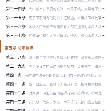
第三十四条
大中城市，重要的铁路、公路干线，大型骨干企业，应当列为防洪重点，确保安全。
第三十五条
属于国家所有的防洪工程设施，应当按照经批准的设计，在竣工验收前由县级以上人民政府按照国家规定，划定管理和保护范围。
第三十六条
各级人民政府应当组织有关部门加强对水库大坝的定期检查和监督管理。对未达到设计洪水标准、抗震设防要求或者有严重质量缺陷的险坝，大坝主管部门应当组织有关单位采取除险…
第三十七条
任何单位和个人不得破坏、侵占、毁损水库大坝、堤防、水闸、护岸、抽水站、排水渠系等防洪工程和水文、通信设施以及防汛备用的器材、物料等。
第五章 防汛抗洪
第三十八条
防汛抗洪工作实行各级人民政府行政首长负责制，统一指挥、分级分部门负责。
第三十九条
国务院设立国家防汛指挥机构，负责领导、组织全国的防汛抗洪工作，其办事机构设在国务院水行政主管部门。
第四十条
有防汛抗洪任务的县级以上地方人民政府根据流域综合规划、防洪工程实际状况和国家规定的防洪标准，制定防御洪水方案（包括对特大洪水的处置措施）。
第四十一条
省、自治区、直辖市人民政府防汛指挥机构根据当地的洪水规律，规定汛期起止日期。
第四十二条
对河道、湖泊范围内阻碍行洪的障碍物，按照谁设障、谁清除的原则，由防汛指挥机构责令限期清除；逾期不清除的，由防汛指挥机构组织强行清除，所需费用由设障者承担。
第四十三条
在汛期，气象、水文、海洋等有关部门应当按照各自的职责，及时向有关防汛指挥机构提供天气、水文等实时信息和风暴潮预报；电信部门应当优先提供防汛抗洪通信的服务；运输、…
第四十四条
在汛期，水库、闸坝和其他水工程设施的运用，必须服从有关的防汛指挥机构的调度指挥和监督。