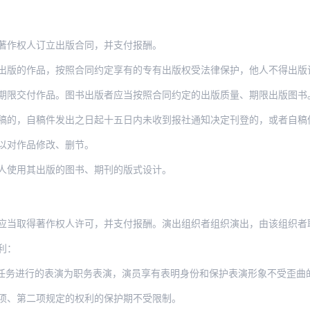
著作权人订立出版合同，并支付报酬。
出版的作品，按照合同约定享有的专有出版权受法律保护，他人不得出版
期限交付作品。图书出版者应当按照合同约定的出版质量、期限出版图书
稿件发出之日起十五日内未收到报社通知决定刊登的，或者自稿件发出之日起三十日内未收到
以对作品修改、删节。
人使用其出版的图书、期刊的版式设计。
应当取得著作权人许可，并支付报酬。演出组织者组织演出，由该组织者
利：
的表演为职务表演，演员享有表明身份和保护表演形象不受歪曲的权利，其他权利归属由当事
项、第二项规定的权利的保护期不受限制。