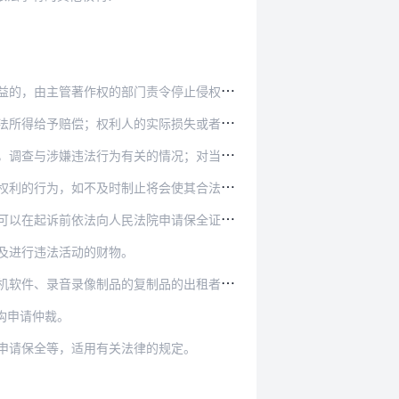
令停止侵权行为，予以警告，没收违法所得，没收、…
际损失或者侵权人的违法所得难以计算的，可以参照…
情况；对当事人涉嫌违法行为的场所和物品实施现场…
会使其合法权益受到难以弥补的损害的，可以在起诉…
以在起诉前依法向人民法院申请保全证据。
及进行违法活动的财物。
品的出租者不能证明其发行、出租的复制品有合法来…
构申请仲裁。
申请保全等，适用有关法律的规定。