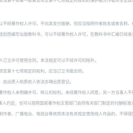
条第一款第五项至第十七项规定的权利的保护期为作者终生及其死亡后五十年，截止于作者死
作权人许可，不向其支付报酬，但应当指明作者姓名或者名称、作品名称，并且不得影响该作
写出版教科书，可以不经著作权人许可，在教科书中汇编已经发表的作品片段或者短小的文字
人订立许可使用合同，本法规定可以不经许可的除外。
项至第十七项规定的权利，应当订立书面合同。
，由出质人和质权人依法办理出质登记。
著作权人未明确许可、转让的权利，未经著作权人同意，另一方当事人不
，也可以按照国家著作权主管部门会同有关部门制定的付酬标准支付报酬。当事人约定不明确
者、广播电台、电视台等依照本法有关规定使用他人作品的，不得侵犯作者的署名权