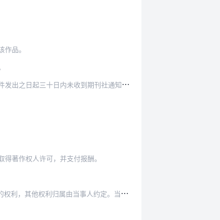
该作品。
。
期刊社通知决定刊登的，可以将同一作品向其他报社…
取得著作权人许可，并支付报酬。
人约定。当事人没有约定或者约定不明确的，职务…