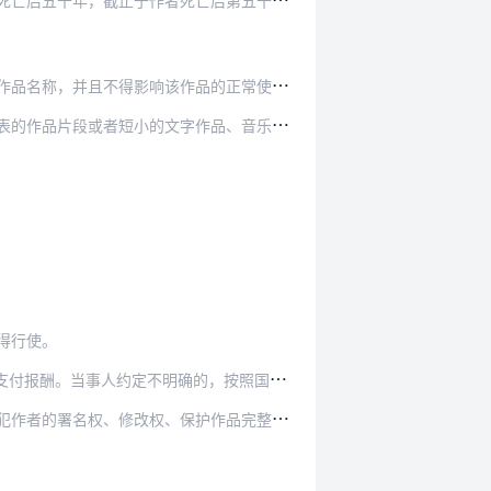
亡后第五十年的12月31日；如果是合作作品，截…
品的正常使用，也不得不合理地损害著作权人的合法…
作品、音乐作品或者单幅的美术作品、摄影作品、图…
得行使。
的，按照国家著作权主管部门会同有关部门制定的…
、修改权、保护作品完整权和获得报酬的权利。