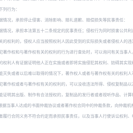
下列行为：
据情况，承担停止侵害、消除影响、赔礼道歉、赔偿损失等民事责任：
承担本法第五十二条规定的民事责任；侵权行为同时损害公共利益的，由主管著作权的部门责
的，侵权人应当按照权利人因此受到的实际损失或者侵权人的违法所得给予赔偿；权利人的实
和与著作权有关的权利的行为进行查处时，可以询问有关当事人，调查与涉嫌违法行为有关的
有证据证明他人正在实施或者即将实施侵犯其权利、妨碍其实现权利的行为，如不及时制止将
能灭失或者以后难以取得的情况下，著作权人或者与著作权有关的权利人可
犯著作权或者与著作权有关的权利的，可以没收违法所得、侵权复制品以
出版、制作有合法授权的，复制品的发行者或者视听作品、计算机软件、录音录像制品的复制
根据当事人达成的书面仲裁协议或者著作权合同中的仲裁条款，向仲裁机
者履行合同义务不符合约定而承担民事责任，以及当事人行使诉讼权利、