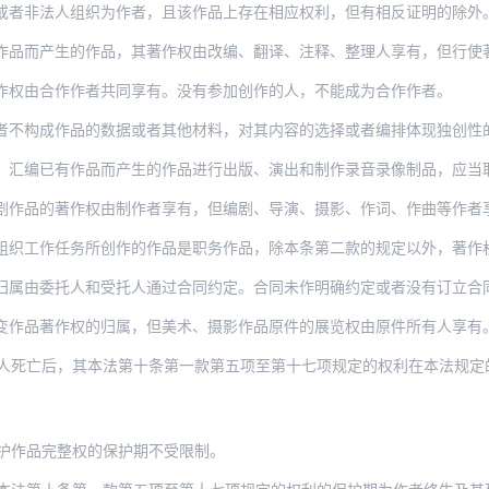
或者非法人组织为作者，且该作品上存在相应权利，但有相反证明的除外
作品而产生的作品，其著作权由改编、翻译、注释、整理人享有，但行使
作权由合作作者共同享有。没有参加创作的人，不能成为合作作者。
作品的数据或者其他材料，对其内容的选择或者编排体现独创性的作品，为汇编作品，其著作
编已有作品而产生的作品进行出版、演出和制作录音录像制品，应当取得该作品的著
作品的著作权由制作者享有，但编剧、导演、摄影、作词、作曲等作者享有署名权
任务所创作的作品是职务作品，除本条第二款的规定以外，著作权由作者享有，但法人或者非
归属由委托人和受托人通过合同约定。合同未作明确约定或者没有订立合
变作品著作权的归属，但美术、摄影作品原件的展览权由原件所有人享有
人死亡后，其本法第十条第一款第五项至第十七项规定的权利在本法规定
护作品完整权的保护期不受限制。