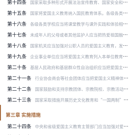
第十四条
国家采取多种形式开展法治宣传教育、国家安全和国防教育，增强公民的法治意识、国家安全和国防观念，引导公民自觉履行维护国家统一和民族团结，维护国家安全、荣誉和利益的…
第十五条
国家将爱国主义教育纳入国民教育体系。各级各类学校应当将爱国主义教育贯穿学校教育全过程，办好、讲好思想政治理论课，并将爱国主义教育内容融入各类学科和教材中。
第十六条
各级各类学校应当将课堂教学与课外实践和体验相结合，把爱国主义教育内容融入校园文化建设和学校各类主题活动，组织学生参观爱国主义教育基地等场馆设施，参加爱国主义教育…
第十七条
未成年人的父母或者其他监护人应当把热爱祖国融入家庭教育，支持、配合学校开展爱国主义教育教学活动，引导、鼓励未成年人参加爱国主义教育社会活动。
第十八条
国家机关应当加强对公职人员的爱国主义教育，发挥公职人员在忠于国家、为国奉献，维护国家统一、促进民族团结，维护国家安全、荣誉和利益方面的模范带头作用。
第十九条
企业事业单位应当将爱国主义教育列入本单位教育计划，大力弘扬劳模精神、劳动精神、工匠精神，结合经营管理、业务培训、文化体育等活动，开展爱国主义教育。
第二十条
基层人民政府和基层群众性自治组织应当把爱国主义教育融入社会主义精神文明建设活动，在市民公约、村规民约中体现爱国主义精神，鼓励和支持开展以爱国主义为主题的群众性文…
第二十一条
行业协会商会等社会团体应当把爱国主义精神体现在团体章程、行业规范中，根据本团体本行业特点开展爱国主义教育，培育会员的爱国热情和社会担当，发挥会员中公众人物和有社…
第二十二条
国家鼓励和支持宗教团体、宗教院校、宗教活动场所开展爱国主义教育，增强宗教教职人员和信教群众的国家意识、公民意识、法治意识和爱国情感，引导宗教与社会主义社会相适应…
第二十三条
国家采取措施开展历史文化教育和“一国两制”实践教育，增强香港特别行政区同胞、澳门特别行政区同胞的爱国精神，自觉维护国家主权、统一和领土完整。
第三章 实施措施
第二十四条
中央和省级爱国主义教育主管部门应当加强对爱国主义教育工作的统筹，指导推动有关部门和单位创新爱国主义教育方式，充分利用各类爱国主义教育资源和平台载体，推进爱国主义…