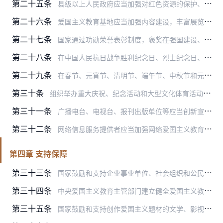
第二十五条
县级以上人民政府应当加强对红色资源的保护、管理和利用，发掘具有历史价值、纪念意义的红色资源，推动红色旅游融合发展示范区建设，发挥红色资源教育功能，传承爱国主义精…
第二十六条
爱国主义教育基地应当加强内容建设，丰富展览展示方式，打造精品陈列，为国家机关、企业事业单位、社会组织、公民开展爱国主义教育活动和参观学习提供便利服务，发挥爱国主…
第二十七条
国家通过功勋荣誉表彰制度，褒奖在强国建设、民族复兴中做出突出贡献的人士，弘扬以爱国主义为核心的民族精神和以改革创新为核心的时代精神。
第二十八条
在中国人民抗日战争胜利纪念日、烈士纪念日、南京大屠杀死难者国家公祭日和其他重要纪念日，县级以上人民政府应当组织开展纪念活动，举行敬献花篮、瞻仰纪念设施、祭扫烈士…
第二十九条
在春节、元宵节、清明节、端午节、中秋节和元旦、国际妇女节、国际劳动节、青年节、国际儿童节、中国农民丰收节及其他重要节日，组织开展各具特色的民俗文化活动、纪念庆祝…
第三十条
组织举办重大庆祝、纪念活动和大型文化体育活动、展览会，应当依法举行庄严、隆重的升挂国旗、奏唱国歌仪式。
第三十一条
广播电台、电视台、报刊出版单位等应当创新宣传报道方式，通过制作、播放、刊登爱国主义题材的优秀作品，开设专题专栏，加强新闻报道，发布公益广告等方式，生动讲好爱国故…
第三十二条
网络信息服务提供者应当加强网络爱国主义教育内容建设，制作、传播体现爱国主义精神的网络信息和作品，开发、运用新平台新技术新产品，生动开展网上爱国主义教育活动。
第四章 支持保障
第三十三条
国家鼓励和支持企业事业单位、社会组织和公民依法开展爱国主义教育活动。
第三十四条
中央爱国主义教育主管部门建立健全爱国主义教育基地的认定、保护、管理制度，制定爱国主义教育基地保护利用规划，加强对爱国主义教育基地保护、管理、利用的指导和监督。
第三十五条
国家鼓励和支持创作爱国主义题材的文学、影视、音乐、舞蹈、戏剧、美术、书法等文艺作品，在优秀文艺作品评选、表彰、展览、展演时突出爱国主义导向。