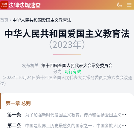
跳到主要内容
法律法规速查
首页
中华人民共和国爱国主义教育法
中华人民共和国爱国主义教育法
（2023年）
发布机关
第十四届全国人民代表大会常务委员会
效力
现行有效
（2023年10月24日第十四届全国人民代表大会常务委员会第六次会议通
过）
第一章 总则
第一条
为了加强新时代爱国主义教育，传承和弘扬爱国主义精神，凝聚全面建设社会主义现代化国家、全面推进中华民族伟大复兴的磅礴力量，根据宪法，制定本法。
第二条
中国是世界上历史最悠久的国家之一，中国各族人民共同创造了光辉灿烂的文化、共同缔造了统一的多民族国家。国家在全体人民中开展爱国主义教育，培育和增进对中华民族和伟大…