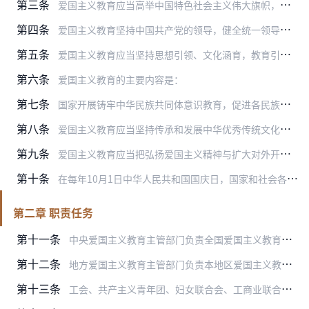
第三条
爱国主义教育应当高举中国特色社会主义伟大旗帜，坚持以马克思列宁主义、毛泽东思想、邓小平理论、“三个代表”重要思想、科学发展观、习近平新时代中国特色社会主义思想为…
第四条
爱国主义教育坚持中国共产党的领导，健全统一领导、齐抓共管、各方参与、共同推进的工作格局。
第五条
爱国主义教育应当坚持思想引领、文化涵育，教育引导、实践养成，主题鲜明、融入日常，因地制宜、注重实效。
第六条
爱国主义教育的主要内容是：
第七条
国家开展铸牢中华民族共同体意识教育，促进各民族交往交流交融，增进对伟大祖国、中华民族、中华文化、中国共产党、中国特色社会主义的认同，构筑中华民族共有精神家园。
第八条
爱国主义教育应当坚持传承和发展中华优秀传统文化，弘扬社会主义核心价值观，推进中国特色社会主义文化建设，坚定文化自信，建设中华民族现代文明。
第九条
爱国主义教育应当把弘扬爱国主义精神与扩大对外开放结合起来，坚持理性、包容、开放，尊重各国历史特点和文化传统，借鉴吸收人类一切优秀文明成果。
第十条
在每年10月1日中华人民共和国国庆日，国家和社会各方面举行多种形式的庆祝活动，集中开展爱国主义教育。
第二章 职责任务
第十一条
中央爱国主义教育主管部门负责全国爱国主义教育工作的指导、监督和统筹协调。
第十二条
地方爱国主义教育主管部门负责本地区爱国主义教育工作的指导、监督和统筹协调。
第十三条
工会、共产主义青年团、妇女联合会、工商业联合会、文学艺术界联合会、作家协会、科学技术协会、归国华侨联合会、台湾同胞联谊会、残疾人联合会、青年联合会和其他群团组织…