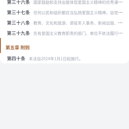
第三十六条
国家鼓励和支持出版体现爱国主义精神的优秀课外读物，鼓励和支持开发体现爱国主义精神的面向青少年和儿童的动漫、音视频产品等。
第三十七条
任何公民和组织都应当弘扬爱国主义精神，自觉维护国家安全、荣誉和利益，不得有下列行为：
第三十八条
教育、文化和旅游、退役军人事务、新闻出版、广播电视、电影、网信、文物等部门应当按照法定职责，对违反本法第三十七条规定的行为及时予以制止，造成不良社会影响的，应当…
第三十九条
负有爱国主义教育职责的部门、单位不依法履行爱国主义教育职责的，对负有责任的领导人员和直接责任人员，依法给予处分。
第五章 附则
第四十条
本法自2024年1月1日起施行。