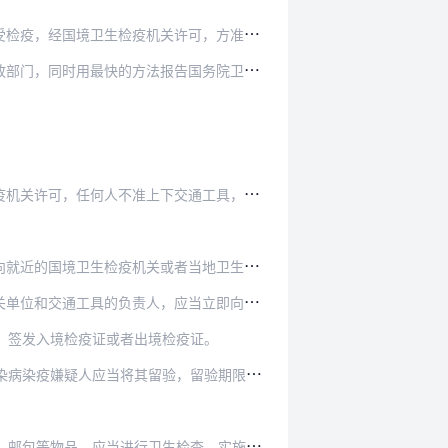
关许可，方准入境或者出境。具体办法由本法实施…
报告国务院卫生行政部门，最迟不得超过二十四小…
下交通工具，不准装卸行李、货物、邮包等物品。…
或者当地卫生行政部门报告。除紧急情况外，未经…
，应当立即向国境卫生检疫机关报告，并申请临时…
，签发入境检疫证或者出境检疫证。
将其留验，留验期限根据该传染病的潜伏期确定。
生检查，实施消毒、除鼠、除虫或者其他卫生处理。