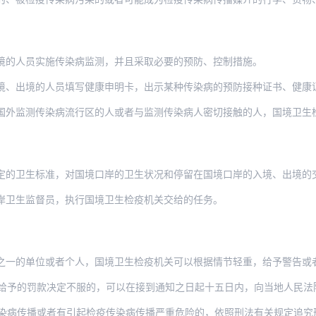
境的人员实施传染病监测，并且采取必要的预防、控制措施。
境、出境的人员填写健康申明卡，出示某种传染病的预防接种证书、健康
传染病流行区的人或者与监测传染病人密切接触的人，国境卫生检疫机关应当区别情况，发给
定的卫生标准，对国境口岸的卫生状况和停留在国境口岸的入境、出境的
岸卫生监督员，执行国境卫生检疫机关交给的任务。
之一的单位或者个人，国境卫生检疫机关可以根据情节轻重，给予警告或
罚款决定不服的，可以在接到通知之日起十五日内，向当地人民法院起诉。逾期不起诉又不履行
染病传播或者有引起检疫传染病传播严重危险的，依照刑法有关规定追究