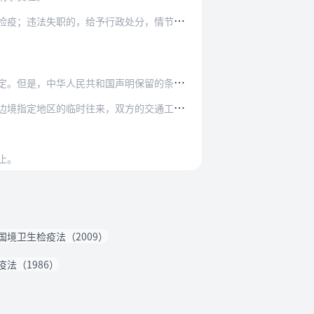
政处分，情节严重构成犯罪的，依法追究刑事责任。
是，中华人民共和国声明保留的条款除外。
方的交通工具和人员的入境、出境检疫，依照双方协…
止。
国境卫生检疫法（2009）
法（1986）