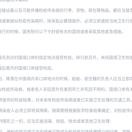
以及可能传播检疫传染病的行李、货物、邮包等物品，都应当接受检疫，经国境卫生检疫机
似检疫传染病时，除采取必要措施外，必须立即通知当地卫生行政部门，同时用最快的方法
流行的时候，国务院可以下令封锁有关的国境或者采取其他紧急措施。
的国境口岸的指定地点接受检疫。除引航员外，未经国境卫生检疫机关许可，任何人不准上
最后离开的国境口岸接受检疫。
在中国境内非口岸地点的时候，船舶、航空器的负责人应当立即向就近的国境卫生检疫机关
染病，或者有人非因意外伤害而死亡并死因不明的，国境口岸有关单位和交通工具的负责人
师提供的检疫结果，对未染有检疫传染病或者已实施卫生处理的交通工具
人必须立即将其隔离，隔离期限根据医学检查结果确定；对检疫传染病染疫嫌疑人应当
列情形之一的，应当实施消毒、除鼠、除虫或者其他卫生处理：
疫传染病污染的或者可能成为检疫传染病传播媒介的行李、货物、邮包等物品，应当进行卫