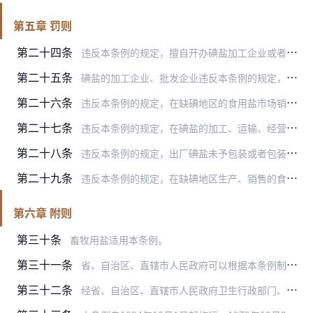
第五章 罚则
第二十四条
违反本条例的规定，擅自开办碘盐加工企业或者未经批准从事碘盐批发业务的，由县级以上人民政府盐业主管机构责令停止加工或者批发碘盐，没收全部碘盐和违法所得，可以并处该…
第二十五条
碘盐的加工企业、批发企业违反本条例的规定，加工、批发不合格碘盐的，由县级以上人民政府盐业主管机构责令停止出售并责令责任者按照国家规定标准对食盐补碘，没收违法所得…
第二十六条
违反本条例的规定，在缺碘地区的食用盐市场销售不合格碘盐或者擅自销售非碘盐的，由县级以上人民政府盐业主管机构没收其经营的全部盐产品和违法所得，可以并处该盐产品价值…
第二十七条
违反本条例的规定，在碘盐的加工、运输、经营过程中不符合国家卫生标准的，由县级以上人民政府卫生行政部门责令责任者改正，可以并处该盐产品价值3倍以下的罚款。
第二十八条
违反本条例的规定，出厂碘盐未予包装或者包装不符合国家卫生标准的，由县级以上人民政府卫生行政部门责令改正，可以并处该盐产品价值3倍以下的罚款。
第二十九条
违反本条例的规定，在缺碘地区生产、销售的食品和副食品中添加非碘盐的，由县级以上人民政府卫生行政部门责令改正，没收违法所得，可以并处该产品价值1倍以下的罚款。
第六章 附则
第三十条
畜牧用盐适用本条例。
第三十一条
省、自治区、直辖市人民政府可以根据本条例制定实施办法。
第三十二条
经省、自治区、直辖市人民政府卫生行政部门、盐业主管机构确定为应当供应碘盐的非缺碘地区适用本条例第十五条第二款、第三款和第十六条第一款、第三款的规定。