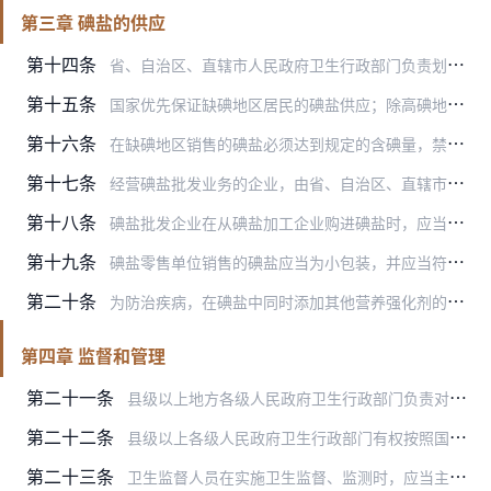
第三章 碘盐的供应
第十四条
省、自治区、直辖市人民政府卫生行政部门负责划定碘缺乏地区（以下简称缺碘地区）范围，经本级人民政府批准后，报国务院卫生行政部门、国务院盐业主管机构备案。
第十五条
国家优先保证缺碘地区居民的碘盐供应；除高碘地区外，逐步实施向全民供应碘盐。
第十六条
在缺碘地区销售的碘盐必须达到规定的含碘量，禁止非碘盐和不合格碘盐进入缺碘地区食用盐市场。
第十七条
经营碘盐批发业务的企业，由省、自治区、直辖市人民政府盐业主管机构审批。
第十八条
碘盐批发企业在从碘盐加工企业购进碘盐时，应当索取加碘证明，碘盐加工企业应当保证提供。
第十九条
碘盐零售单位销售的碘盐应当为小包装，并应当符合本条例的有关规定。碘盐零售的管理办法由省、自治区、直辖市人民政府根据实际情况制定。
第二十条
为防治疾病，在碘盐中同时添加其他营养强化剂的，应当符合《中华人民共和国食品安全法》的相关规定，并标明销售范围。
第四章 监督和管理
第二十一条
县级以上地方各级人民政府卫生行政部门负责对本地区食盐加碘消除碘缺乏危害的卫生监督和碘盐的卫生监督以及防治效果评估；县级以上地方各级人民政府盐业主管机构负责对本地…
第二十二条
县级以上各级人民政府卫生行政部门有权按照国家规定，向碘酸钾生产企业和碘盐加工、经营单位抽检样品，索取与卫生监测有关的资料，任何单位和个人不得拒绝、隐瞒或者提供虚…
第二十三条
卫生监督人员在实施卫生监督、监测时，应当主动出示卫生行政部门制发的监督证件；盐政人员在执行职务时，应当主动出示盐业主管机构制发的证件。