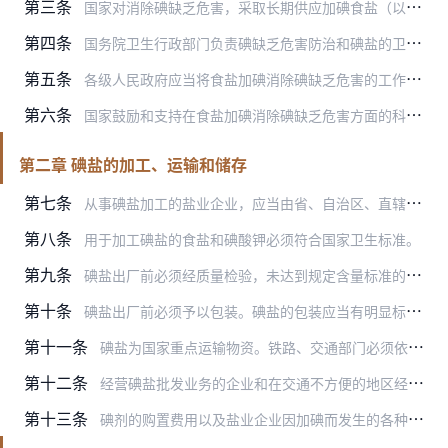
第三条
国家对消除碘缺乏危害，采取长期供应加碘食盐（以下简称碘盐）为主的综合防治措施。
第四条
国务院卫生行政部门负责碘缺乏危害防治和碘盐的卫生监督管理工作；国务院授权的盐业主管机构（以下简称国务院盐业主管机构）负责全国碘盐加工、市场供应的监督管理工作。
第五条
各级人民政府应当将食盐加碘消除碘缺乏危害的工作纳入本地区国民经济和社会发展计划，并组织实施。
第六条
国家鼓励和支持在食盐加碘消除碘缺乏危害方面的科学研究和先进技术推广工作。
第二章 碘盐的加工、运输和储存
第七条
从事碘盐加工的盐业企业，应当由省、自治区、直辖市人民政府盐业主管机构指定，并取得同级人民政府卫生行政部门卫生许可后，报国务院盐业主管机构批准。
第八条
用于加工碘盐的食盐和碘酸钾必须符合国家卫生标准。
第九条
碘盐出厂前必须经质量检验，未达到规定含量标准的碘盐不得出厂。
第十条
碘盐出厂前必须予以包装。碘盐的包装应当有明显标识，并附有加工企业名称、地址、加碘量、批号、生产日期和保管方法等说明。
第十一条
碘盐为国家重点运输物资。铁路、交通部门必须依照省、自治区、直辖市人民政府盐业主管机构报送的年度、月度运输计划，及时运送。
第十二条
经营碘盐批发业务的企业和在交通不方便的地区经营碘盐零售业务的单位和个人，应当按照省、自治区、直辖市人民政府盐业主管机构的规定，保持合理的碘盐库存量。
第十三条
碘剂的购置费用以及盐业企业因加碘而发生的各种费用，按照国家有关规定执行。