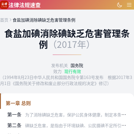
跳到主要内容
法律法规速查
首页
食盐加碘消除碘缺乏危害管理条例
食盐加碘消除碘缺乏危害管理条
例
（2017年）
发布机关
国务院
效力
现行有效
（1994年8月23日中华人民共和国国务院令第163号发布 根据2017年3
月1日《国务院关于修改和废止部分行政法规的决定》修订）
第一章 总则
第一条
为了消除碘缺乏危害，保护公民身体健康，制定本条例。
第二条
碘缺乏危害，是指由于环境缺碘、公民摄碘不足所引起的地方性甲状腺肿、地方性克汀病和对儿童智力发育的潜在性损伤。