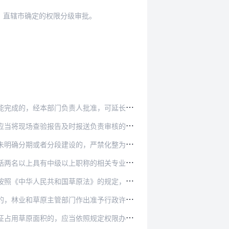
、直辖市确定的权限分级审批。
准，可延长十个工作日，并告知申请人延长的理由…
报告及时报送负责审核的林业和草原主管部门。
明确分期或者分段建设的，严禁化整为零。
的相关专业技术人员。被申请征收、征用或者使用…
》的规定，向申请人收取草原植被恢复费，经审核…
准予行政许可的书面决定。经审批不同意的，作出…
规定权限办理征占用审核审批手续。减少征占用草…