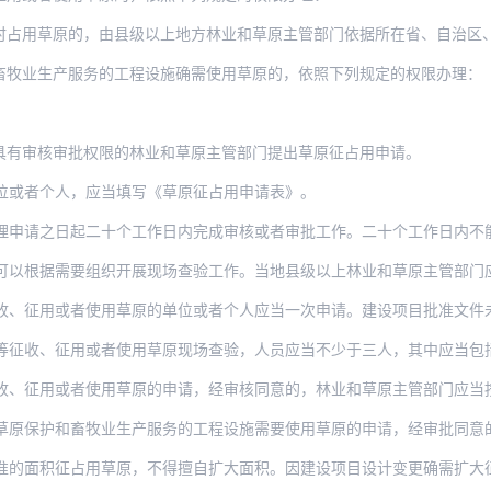
时占用草原的，由县级以上地方林业和草原主管部门依据所在省、自治区
畜牧业生产服务的工程设施确需使用草原的，依照下列规定的权限办理：
具有审核审批权限的林业和草原主管部门提出草原征占用申请。
位或者个人，应当填写《草原征占用申请表》。
日起二十个工作日内完成审核或者审批工作。二十个工作日内不能完成的，经本部门负责人批
根据需要组织开展现场查验工作。当地县级以上林业和草原主管部门应当将现场查验
收、征用或者使用草原的单位或者个人应当一次申请。建设项目批准文件未
征用或者使用草原现场查验，人员应当不少于三人，其中应当包括两名以上具有中级以上职称
或者使用草原的申请，经审核同意的，林业和草原主管部门应当按照《中华人民共和国草原法
和畜牧业生产服务的工程设施需要使用草原的申请，经审批同意的，林业和草原主管部门作出
征占用草原，不得擅自扩大面积。因建设项目设计变更确需扩大征占用草原面积的，应当依照