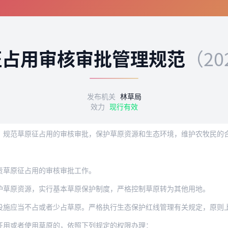
征占用审核审批管理规范
（20
发布机关
林草局
效力
现行有效
草原征占用的审核审批，保护草原资源和生态环境，维护农牧民的合法权益，根据《
责草原征占用的审核审批工作。
护草原资源，实行基本草原保护制度，严格控制草原转为其他用地。
设施应当不占或者少占草原。严格执行生态保护红线管理有关规定，原则
征用或者使用草原的，依照下列规定的权限办理：