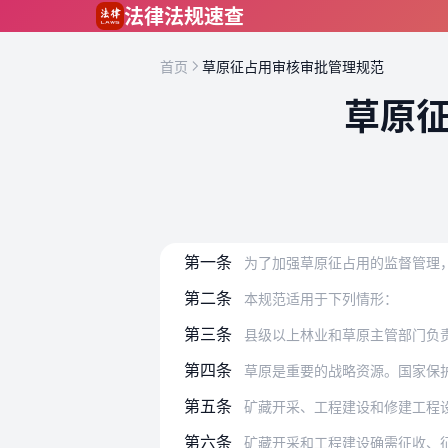
跳到主要内容
法律法规速查
首页
草原征占用审核审批管理规范
草原
第一条
为了加强草原征占用的监督管理，规范
第二条
本规范适用于下列情形：
第三条
县级以上林业和草原主管部门负
第四条
草原是重要的战略资源。国家保
第五条
矿藏开采、工程建设和修建工程
第六条
矿藏开采和工程建设确需征收、