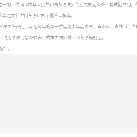
之一的，依照《中华人民共和国草原法》的有关规定查处，构成犯罪的，
应当建立征占用草原审核审批管理档案。
草原主管部门应当在每年的第一季度将上年度本省、自治区、直辖市征占
征占用草原现场查验表》式样由国家林业和草原局规定。
起施行。
法律条款