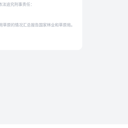
依法追究刑事责任：
用草原的情况汇总报告国家林业和草原局。
法规要求