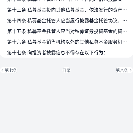
第十三条 私募基金投向其他私募基金、依法发行的资产管理产品（公开募集证券投资基金除外），或者通过特殊目的载体进行投资的，私募基金管理人按照本办法规定穿透披露时，被投资的私…
第十四条 私募基金托管人应当履行披露基金托管协议、定期出具基金托管人报告、对私募证券投资基金财务情况等信息及时进行复核审查并出具意见等信息披露职责。
第十五条 私募基金托管人应当对私募证券投资基金的资金头寸、证券账目、基金净值、基金申购和赎回价格以及信息披露文件中基金财务情况等信息及时进行复核审查，及时核查认购与申购资…
第十六条 私募基金销售机构以外的其他私募基金服务机构，接受私募基金管理人委托开展与私募基金信息披露相关的估值等服务业务，应当按照法律、行政法规、中国证监会规定和基金合同、…
第十七条 向投资者披露信息不得存在以下行为：
第七条
目录
第八条