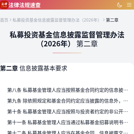
跳到主要内容
法律法规速查
首页
私募投资基金信息披露监督管理办法（2026年）
第二章
私募投资基金信息披露监督管理办法
（2026年）
第二章
第二章
信息披露基本要求
第八条 私募基金管理人应当按照基金合同约定的信息披露内容、渠道、方式、频率等，向投资者披露私募基金信息，并明确投资者就信息披露事项进行咨询的联络方式，以及私募基金管理人…
第九条 除依照规定和基金合同约定应当披露的信息外，私募基金管理人可以根据私募基金的投资范围、投资标的等情况自愿增加向全体投资者披露的内容，但不得与应当披露的信息相冲突，…
第十条 私募基金管理人应当按照与投资者约定的非公开方式，通过邮寄、电子邮件或者经过设置特定对象确定程序的网站、移动客户端等渠道，向持有该私募基金份额的投资者披露私募基金…
第十一条 私募基金管理人应当通过私募基金招募说明书、定期报告、临时报告等方式，向投资者披露私募基金信息。
第十二条 私募基金管理人应当在基金合同、信息披露文件中全面、客观揭示私募基金投资运作风险，对设计复杂、风险较高的私募基金以显著、清晰的方式揭示投资运作及交易等环节的相关风…