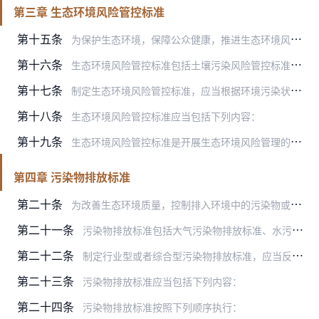
第三章 生态环境风险管控标准
第十五条
为保护生态环境，保障公众健康，推进生态环境风险筛查与分类管理，维护生态环境安全，控制生态环境中的有害物质和因素，制定生态环境风险管控标准。
第十六条
生态环境风险管控标准包括土壤污染风险管控标准以及法律法规规定的其他环境风险管控标准。
第十七条
制定生态环境风险管控标准，应当根据环境污染状况、公众健康风险、生态环境风险、环境背景值和生态环境基准研究成果等因素，区分不同保护对象和用途功能，科学合理确定风险…
第十八条
生态环境风险管控标准应当包括下列内容：
第十九条
生态环境风险管控标准是开展生态环境风险管理的技术依据。
第四章 污染物排放标准
第二十条
为改善生态环境质量，控制排入环境中的污染物或者其他有害因素，根据生态环境质量标准和经济、技术条件，制定污染物排放标准。
第二十一条
污染物排放标准包括大气污染物排放标准、水污染物排放标准、固体废物污染控制标准、环境噪声排放控制标准和放射性污染防治标准等。
第二十二条
制定行业型或者综合型污染物排放标准，应当反映所管控行业的污染物排放特征，以行业污染防治可行技术和可接受生态环境风险为主要依据，科学合理确定污染物排放控制要求。
第二十三条
污染物排放标准应当包括下列内容：
第二十四条
污染物排放标准按照下列顺序执行：