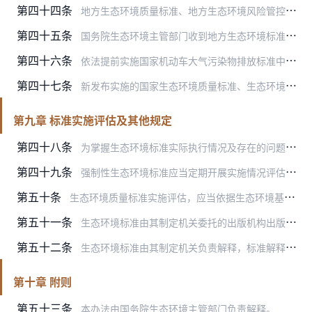
第四十四条
地方生态环境质量标准、地方生态环境风险管控标准和地方污染物排放标准报国务院生态环境主管部门备案时，应当提交标准文本、编制说明、发布文件等材料。
第四十五条
国务院生态环境主管部门收到地方生态环境标准备案材料后，予以备案，并公开相关备案信息；发现问题的，可以告知相关省级生态环境主管部门，建议按照法定程序修改。
第四十六条
依法提前实施国家机动车大气污染物排放标准中相应阶段排放限值的，应当报国务院生态环境主管部门备案。
第四十七条
新发布实施的国家生态环境质量标准、生态环境风险管控标准或者污染物排放标准规定的控制要求严于现行的地方生态环境质量标准、生态环境风险管控标准或者污染物排放标准的，…
第九章 标准实施评估及其他规定
第四十八条
为掌握生态环境标准实际执行情况及存在的问题，提升生态环境标准科学性、系统性、适用性，标准制定机关应当根据生态环境和经济社会发展形势，结合相关科学技术进展和实际工…
第四十九条
强制性生态环境标准应当定期开展实施情况评估，与其配套的推荐性生态环境标准实施情况可以同步开展评估。
第五十条
生态环境质量标准实施评估，应当依据生态环境基准研究进展，针对生态环境质量特征的演变，评估标准技术内容的科学合理性。
第五十一条
生态环境标准由其制定机关委托的出版机构出版、发行，依法公开。省级以上人民政府生态环境主管部门应当在其网站上公布相关的生态环境标准，供公众免费查阅、下载。
第五十二条
生态环境标准由其制定机关负责解释，标准解释与标准正文具有同等效力。相关技术单位可以受标准制定机关委托，对标准内容提供技术咨询。
第十章 附则
第五十三条
本办法由国务院生态环境主管部门负责解释。