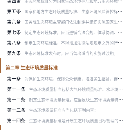
第四条
生态环境标准分为国家生态环境标准和地方生态环境标准。
第五条
国家和地方生态环境质量标准、生态环境风险管控标准、污染物排放标准和法律法规规定强制执行的其他生态环境标准，以强制性标准的形式发布。法律法规未规定强制执行的国家和…
第六条
国务院生态环境主管部门依法制定并组织实施国家生态环境标准，评估国家生态环境标准实施情况，开展地方生态环境标准备案，指导地方生态环境标准管理工作。
第七条
制定生态环境标准，应当遵循合法合规、体系协调、科学可行、程序规范等原则。
第八条
制定生态环境标准，不得增加法律法规规定之外的行政权力事项或者减少法定职责；不得设定行政许可、行政处罚、行政强制等事项，增加办理行政许可事项的条件，规定出具循环证…
第九条
生态环境标准发布时，应当留出适当的实施过渡期。
第二章 生态环境质量标准
第十条
为保护生态环境，保障公众健康，增进民生福祉，促进经济社会可持续发展，限制环境中有害物质和因素，制定生态环境质量标准。
第十一条
生态环境质量标准包括大气环境质量标准、水环境质量标准、海洋环境质量标准、声环境质量标准、核与辐射安全基本标准。
第十二条
制定生态环境质量标准，应当反映生态环境质量特征，以生态环境基准研究成果为依据，与经济社会发展和公众生态环境质量需求相适应，科学合理确定生态环境保护目标。
第十三条
生态环境质量标准应当包括下列内容：
第十四条
生态环境质量标准是开展生态环境质量目标管理的技术依据，由生态环境主管部门统一组织实施。