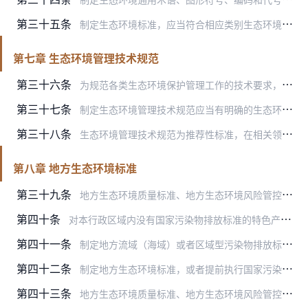
第三十五条
制定生态环境标准，应当符合相应类别生态环境标准制订技术导则的要求，采用生态环境基础标准规定的通用术语、图形符号、编码和代号（代码）编制规则等，做到标准内容衔接、…
第七章 生态环境管理技术规范
第三十六条
为规范各类生态环境保护管理工作的技术要求，制定生态环境管理技术规范，包括大气、水、海洋、土壤、固体废物、化学品、核与辐射安全、声与振动、自然生态、应对气候变化等…
第三十七条
制定生态环境管理技术规范应当有明确的生态环境管理需求，内容科学合理，针对性和可操作性强，有利于规范生态环境管理工作。
第三十八条
生态环境管理技术规范为推荐性标准，在相关领域环境管理中实施。
第八章 地方生态环境标准
第三十九条
地方生态环境质量标准、地方生态环境风险管控标准和地方污染物排放标准可以对国家相应标准中未规定的项目作出补充规定，也可以对国家相应标准中已规定的项目作出更加严格的…
第四十条
对本行政区域内没有国家污染物排放标准的特色产业、特有污染物，或者国家有明确要求的特定污染源或者污染物，应当补充制定地方污染物排放标准。
第四十一条
制定地方流域（海域）或者区域型污染物排放标准，应当按照生态环境质量改善要求，进行合理分区，确定污染物排放控制要求，促进流域（海域）或者区域内行业优化布局、调整结…
第四十二条
制定地方生态环境标准，或者提前执行国家污染物排放标准中相应排放控制要求的，应当根据本行政区域生态环境质量改善需求和经济、技术条件，进行全面评估论证，并充分听取各…
第四十三条
地方生态环境质量标准、地方生态环境风险管控标准和地方污染物排放标准发布后，省级人民政府或者其委托的省级生态环境主管部门应当依法报国务院生态环境主管部门备案。