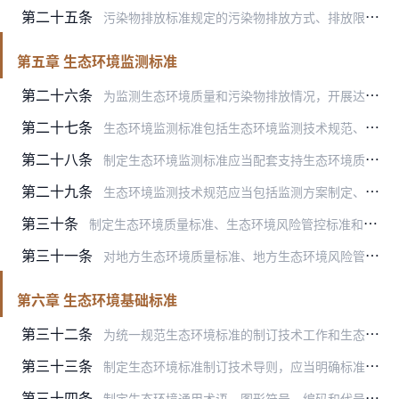
第二十五条
污染物排放标准规定的污染物排放方式、排放限值等是判定污染物排放是否超标的技术依据。排放污染物或者其他有害因素，应当符合污染物排放标准规定的各项控制要求。
第五章 生态环境监测标准
第二十六条
为监测生态环境质量和污染物排放情况，开展达标评定和风险筛查与管控，规范布点采样、分析测试、监测仪器、卫星遥感影像质量、量值传递、质量控制、数据处理等监测技术要求…
第二十七条
生态环境监测标准包括生态环境监测技术规范、生态环境监测分析方法标准、生态环境监测仪器及系统技术要求、生态环境标准样品等。
第二十八条
制定生态环境监测标准应当配套支持生态环境质量标准、生态环境风险管控标准、污染物排放标准的制定和实施，以及优先控制化学品环境管理、国际履约等生态环境管理及监督执法…
第二十九条
生态环境监测技术规范应当包括监测方案制定、布点采样、监测项目与分析方法、数据分析与报告、监测质量保证与质量控制等内容。
第三十条
制定生态环境质量标准、生态环境风险管控标准和污染物排放标准时，应当采用国务院生态环境主管部门制定的生态环境监测分析方法标准；国务院生态环境主管部门尚未制定适用的…
第三十一条
对地方生态环境质量标准、地方生态环境风险管控标准或者地方污染物排放标准中规定的控制项目，国务院生态环境主管部门尚未制定适用的国家生态环境监测分析方法标准的，可以…
第六章 生态环境基础标准
第三十二条
为统一规范生态环境标准的制订技术工作和生态环境管理工作中具有通用指导意义的技术要求，制定生态环境基础标准，包括生态环境标准制订技术导则，生态环境通用术语、图形符…
第三十三条
制定生态环境标准制订技术导则，应当明确标准的定位、基本原则、技术路线、技术方法和要求，以及对标准文本及编制说明等材料的内容和格式要求。
第三十四条
制定生态环境通用术语、图形符号、编码和代号（代码）编制规则等，应当借鉴国际标准和国内标准的相关规定，做到准确、通用、可辨识，力求简洁易懂。