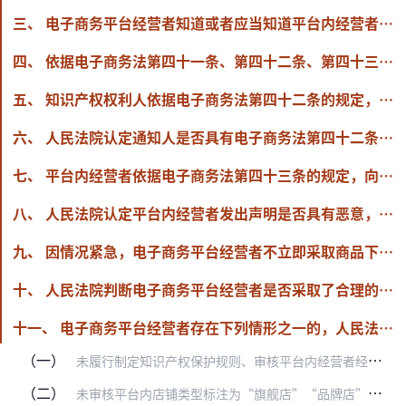
三、 电子商务平台经营者知道或者应当知道平台内经营者侵害知识产权的，应当根据权利的性质、侵权的具体情形和技术条件，以及构成侵权的初步证据、服务类型，及时采取必要措施。采取的必要措施应当遵循合理审慎的原则，包括但不限于删除、屏蔽、断开链接等下架措施。平台内经营者多次、故意侵害知识产权的，电子商务平台经营者有权采取终止交易和服务的措施。
四、 依据电子商务法第四十一条、第四十二条、第四十三条的规定，电子商务平台经营者可以根据知识产权权利类型、商品或者服务的特点等，制定平台内通知与声明机制的具体执行措施。但是，有关措施不能对当事人依法维护权利的行为设置不合理的条件或者障碍。
五、 知识产权权利人依据电子商务法第四十二条的规定，向电子商务平台经营者发出的通知一般包括：知识产权权利证明及权利人的真实身份信息；能够实现准确定位的被诉侵权商品或者服务信息；构成侵权的初步证据；通知真实性的书面保证等。通知应当采取书面形式。
六、 人民法院认定通知人是否具有电子商务法第四十二条第三款所称的“恶意”，可以考量下列因素：提交伪造、变造的权利证明；提交虚假侵权对比的鉴定意见、专家意见；明知权利状态不稳定仍发出通知；明知通知错误仍不及时撤回或者更正；反复提交错误通知等。
七、 平台内经营者依据电子商务法第四十三条的规定，向电子商务平台经营者提交的不存在侵权行为的声明一般包括：平台内经营者的真实身份信息；能够实现准确定位、要求终止必要措施的商品或者服务信息；权属证明、授权证明等不存在侵权行为的初步证据；声明真实性的书面保证等。声明应当采取书面形式。
八、 人民法院认定平台内经营者发出声明是否具有恶意，可以考量下列因素：提供伪造或者无效的权利证明、授权证明；声明包含虚假信息或者具有明显误导性；通知已经附有认定侵权的生效裁判或者行政处理决定，仍发出声明；明知声明内容错误，仍不及时撤回或者更正等。
九、 因情况紧急，电子商务平台经营者不立即采取商品下架等措施将会使其合法利益受到难以弥补的损害的，知识产权权利人可以依据《中华人民共和国民事诉讼法》第一百条、第一百零一条的规定，向人民法院申请采取保全措施。
十、 人民法院判断电子商务平台经营者是否采取了合理的措施，可以考量下列因素：构成侵权的初步证据；侵权成立的可能性；侵权行为的影响范围；侵权行为的具体情节，包括是否存在恶意侵权、重复侵权情形；防止损害扩大的有效性；对平台内经营者利益可能的影响；电子商务平台的服务类型和技术条件等。
十一、 电子商务平台经营者存在下列情形之一的，人民法院可以认定其“应当知道”侵权行为的存在：
（一）
未履行制定知识产权保护规则、审核平台内经营者经营资质等法定义务；
（二）
未审核平台内店铺类型标注为“旗舰店”“品牌店”等字样的经营者的权利证明；