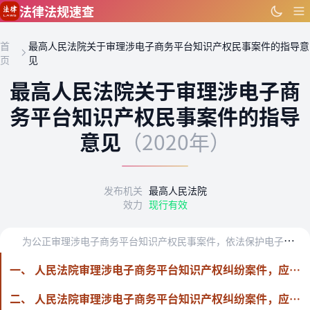
跳到主要内容
法律法规速查
首
最高人民法院关于审理涉电子商务平台知识产权民事案件的指导意
页
见
最高人民法院关于审理涉电子商
务平台知识产权民事案件的指导
意见
（2020年）
发布机关
最高人民法院
效力
现行有效
为
公正审理涉电子商务平台知识产权民事案件，依法保护电子商务领域各方主体的合法权益，促进电子商务平台经营活动规范、有序、健康发展，结合知识产权审判实际，制定本指导…
一、 人民法院审理涉电子商务平台知识产权纠纷案件，应当坚持严格保护知识产权的原则，依法惩治通过电子商务平台提供假冒、盗版等侵权商品或者服务的行为，积极引导当事人遵循诚实信用原则，依法正当行使权利，并妥善处理好知识产权权利人、电子商务平台经营者、平台内经营者等各方主体之间的关系。
二、 人民法院审理涉电子商务平台知识产权纠纷案件，应当依照《中华人民共和国电子商务法》（以下简称电子商务法）第九条的规定，认定有关当事人是否属于电子商务平台经营者或者平台内经营者。