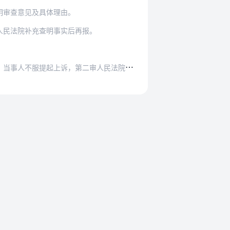
明审查意见及具体理由。
人民法院补充查明事实后再报。
二审人民法院经审查拟认定仲裁协议不成立、无效…