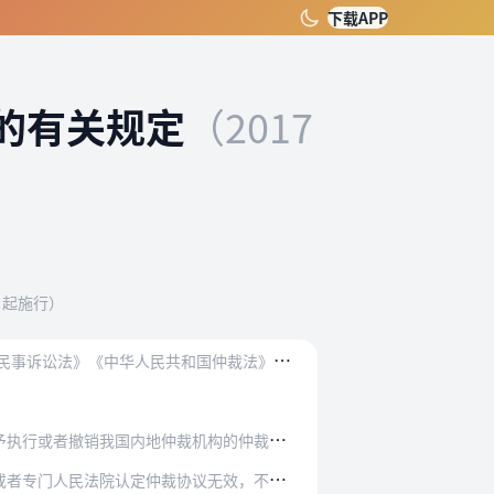
下载APP
的有关规定
（2017
日起施行）
为
正确审理仲裁司法审查案件，统一裁判尺度，依法保护当事人合法权益，保障仲裁发展，根据《中华人民共和国民事诉讼法》《中华人民共和国仲裁法》等法律规定，结合审判实践…
裁机构的仲裁裁决，不予认可和执行香港特别行政…
协议无效，不予执行或者撤销我国内地仲裁机构的…