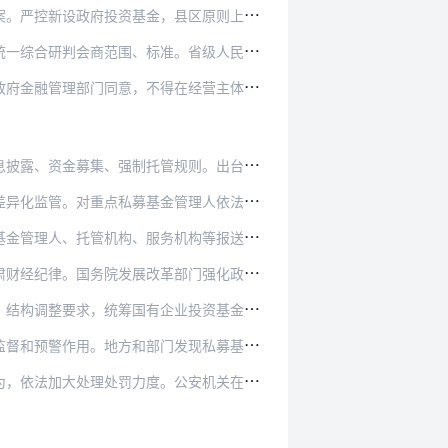
，县区原则上不得新设，确有必要新设的应当报上…
准。省级人民政府、计划单列市人民政府（以下统…
得在经营主体名称、经营范围中使用“私募基金”…
管规则。出台规范私募基金“对赌协议”制度安排…
金管理人依法加大现场检查力度，加强央地和跨辖…
务机构等报送的信息以及经营主体登记、司法诉讼…
革部门强化政府投资基金信用建设和信用信息登记…
企业投资基金布局规划，督促基金聚焦主责主业、…
门发现私募基金违规违纪违法等重大问题的，按程…
。公安机关在当地人民政府领导下，对风险问题突…