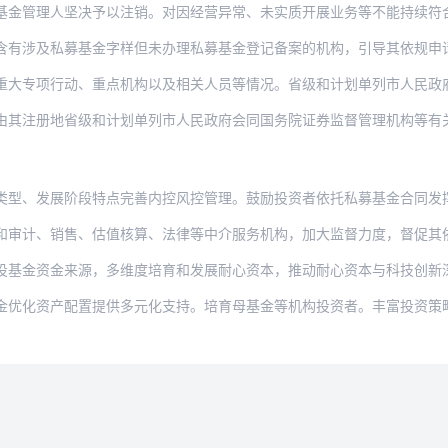
人坚决予以注销。对因经营异常、未实质开展业务等不能持续符合登记要求或者长期失联的私
私募基金字样但未办理私募基金登记备案的机构，引导其依规申请办理登记备案；对未按规定
行动、重点机构以及相关人员等情况。省级和计划单列市人民政府金融管理部门、国务院证券
地省级和计划单列市人民政府会同国务院证券监督管理机构等有关部门组织实施。注册地省级
展阶段特点完善内控风控管理。鼓励投资者依托私募基金合同发挥制约作用，促进私募基金管
销售、估值核算、法律等中介服务机构，加大监督力度，督促其依法依约履职尽责，切实发挥
金来源，多维度培育和发展耐心资本，推动耐心资本与科技创新深度融合。进一步畅通多元退
产配置提供多元化支持。培育母基金等机构投资者。丰富投资策略和产品类型，满足居民在财