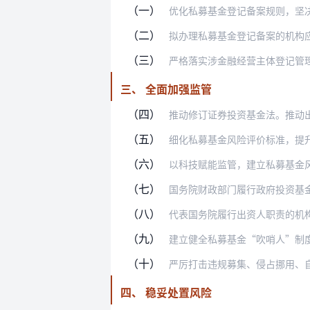
（一）
优化私募基金登记备案规则，坚决防止不
（二）
拟办理私募基金登记备案的机构应当在通
（三）
严格落实涉金融经营主体登记管理要求，
三、 全面加强监管
（四）
推动修订证券投资基金法。推动出台办理
（五）
细化私募基金风险评价标准，提升监管强
（六）
以科技赋能监管，建立私募基金风险集中
（七）
国务院财政部门履行政府投资基金出资人
（八）
代表国务院履行出资人职责的机构以及有
（九）
建立健全私募基金“吹哨人”制度，设置
（十）
严厉打击违规募集、侵占挪用、自融自用
四、 稳妥处置风险