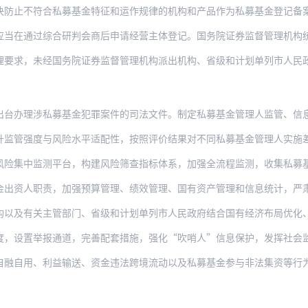
符合私募基金特征和运作规律的机构和产品作为私募基金登记备案。严控新设政府投资基金
过综合研判会商后申请经营主体登记。国务院证券监督管理机构统一综合研判会商范围、标
未经国务院证券监督管理机构派出机构、省级和计划单列市人民政府金融管理部门同意，不
涉私募基金犯罪案件的司法文件。制定私募基金管理人监管、信息披露、资金募集、强制托
度与风险水平适配性，按照评价结果对不同私募基金管理人实施差异化监管。对重点私募基
监测平台，构建风险筛查指标体系，加强全流程监测，收集私募基金管理人、托管机构、服
职责，加强预算管理、绩效管理、国有资产管理和信息统计，严肃财经纪律。国务院发展改
关主管部门、省级和计划单列市人民政府结合国有经济布局优化、结构调整要求，统筹国有
举报通道，完善配套措施，强化“吹哨人”信息保护，发挥社会监督和预警作用。地方和部
、利益输送、资金违法跨境流动以及私募基金参与非法集资等行为，依法加大处理处罚力度