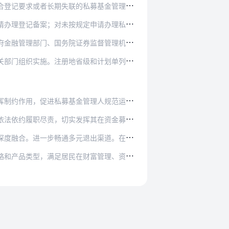
募基金管理人，且未按要求整改的，限期予以注销…
申请办理私募基金登记备案、经审核不符合私募基…
监督管理机构派出机构共同牵头建立常态化私募基…
和计划单列市人民政府及时摸清底数，按照市场化…
理人规范运作。加强对私募基金管理人高级管理人…
其在资金募集、投资运作、保障私募基金财产安全…
出渠道。在私募基金登记备案等环节重点支持投早…
富管理、资产配置等方面的需求。引导私募证券基…