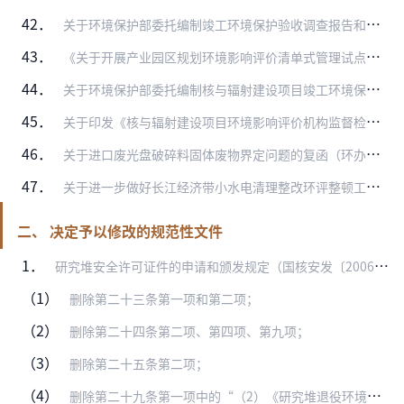
42．
关于环境保护部委托编制竣工环境保护验收调查报告和验收监测报告有关事项的通知（环办环评〔2016〕16号）
43．
《关于开展产业园区规划环境影响评价清单式管理试点工作的通知》（环办环评〔2016〕61号）
44．
关于环境保护部委托编制核与辐射建设项目竣工环境保护验收报告有关事项的通知（环办辐射〔2016〕65号）
45．
关于印发《核与辐射建设项目环境影响评价机构监督检查实施办法》的通知（环办辐射函〔2016〕469号）
46．
关于进口废光盘破碎料固体废物界定问题的复函（环办土壤函〔2016〕1183号）
47．
关于进一步做好长江经济带小水电清理整改环评整顿工作的通知（环办环评函〔2018〕325号）
二、 决定予以修改的规范性文件
1．
研究堆安全许可证件的申请和颁发规定（国核安发〔2006〕20号）
（1）
删除第二十三条第一项和第二项；
（2）
删除第二十四条第二项、第四项、第九项；
（3）
删除第二十五条第二项；
（4）
删除第二十九条第一项中的“（2）《研究堆退役环境影响报告批准书》”和第二项中的“（2）《研究堆最终退役环境影响报告批准书》”。