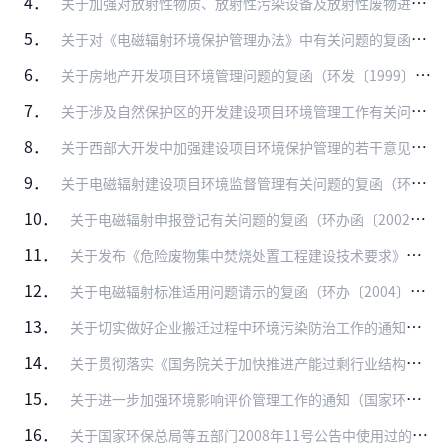
4．
关于加强对放射性物质、放射性污染设备及放射性废物进口的环境管理的通知（环监〔1995〕38号）
5．
关于对《电磁辐射环境保护管理办法》中有关问题的复函（环发〔1999〕82号）
6．
关于房地产开发项目环境管理问题的复函（环发〔1999〕154号）
7．
关于涉及自然保护区的开发建设项目环境管理工作有关问题的通知（环发〔1999〕177号）
8．
关于西部大开发中加强建设项目环境保护管理的若干意见（环发〔2001〕4号）
9．
关于电磁辐射建设项目环境监督管理有关问题的复函（环函〔2001〕17号）
10．
关于电磁辐射申报登记有关问题的复函（环办函〔2002〕360号）
11．
关于发布《危险废物集中焚烧处置工程建设技术要求》（试行）和《医疗废物集中焚烧处置工程建设技术要求》（试行）的通知（环发〔2004〕15号）
12．
关于电磁辐射标准适用问题请示的复函（环办〔2004〕36号）
13．
关于切实做好企业搬迁过程中环境污染防治工作的通知（环办〔2004〕47号）
14．
关于贯彻落实《国务院关于加快推进产能过剩行业结构调整的通知》的通知（环发〔2006〕62号）
15．
关于进一步加强环境影响评价管理工作的通知（国家环境保护总局公告2006年第51号）
16．
关于国家环保总局等五部门2008年11号公告中使用过的废塑料袋、膜、网的有关说明的通知（环办〔2008〕23号）