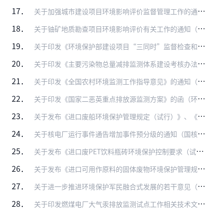
17．
关于加强城市建设项目环境影响评价监督管理工作的通知（环办〔2008〕70号）
18．
关于铀矿地质勘查项目环境影响评价有关工作的通知（环办〔2009〕64号）
19．
关于印发《环境保护部建设项目“三同时”监督检查和竣工环保验收管理规程（试行）》的通知（环发〔2009〕150号）
20．
关于印发《主要污染物总量减排监测体系建设考核办法》（试行）的通知（环办〔2009〕148号）
21．
关于印发《全国农村环境监测工作指导意见》的通知（环办〔2009〕150号）
22．
关于印发《国家二恶英重点排放源监测方案》的函（环办函〔2010〕661号）
23．
关于发布《进口废船环境保护管理规定（试行）》、《进口废光盘破碎料环境保护管理规定（试行）》和《进口废PET饮料瓶砖环境保护管理规定（试行）》的公告（环境保护部公…
24．
关于核电厂运行事件通告增加事件预分级的通知（国核安函〔2010〕207号）
25．
关于发布《进口废PET饮料瓶砖环境保护控制要求（试行）》的公告（环境保护部国家质量监督检验检疫总局公告2011年第11号）
26．
关于发布《进口可用作原料的固体废物环境保护管理规定》和《进口硅废碎料环境保护管理规定》的公告（环境保护部公告2011年第23号）
27．
关于进一步推进环境保护军民融合式发展的若干意见（环境保护部中国人民解放军总后勤部文件环发〔2011〕30号）
28．
关于印发燃煤电厂大气汞排放监测试点工作相关技术文件的通知（环办函〔2011〕442号）