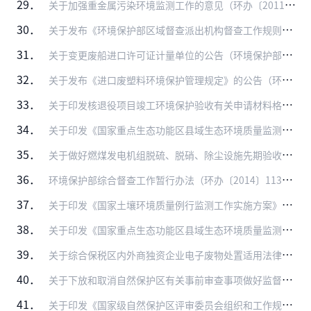
29．
关于加强重金属污染环境监测工作的意见（环办〔2011〕52号）
30．
关于发布《环境保护部区域督查派出机构督查工作规则》的通知（环发〔2011〕59号）
31．
关于变更废船进口许可证计量单位的公告（环境保护部公告2011年第90号）
32．
关于发布《进口废塑料环境保护管理规定》的公告（环境保护部公告2013年第3号）
33．
关于印发核退役项目竣工环境保护验收有关申请材料格式和内容的通知（环办〔2014〕10号）
34．
关于印发《国家重点生态功能区县域生态环境质量监测评价与考核指标体系》的通知（环发〔2014〕32号）
35．
关于做好燃煤发电机组脱硫、脱硝、除尘设施先期验收有关工作的通知（环办〔2014〕50号）
36．
环境保护部综合督查工作暂行办法（环办〔2014〕113号）
37．
关于印发《国家土壤环境质量例行监测工作实施方案》的通知（环办〔2014〕89号）
38．
关于印发《国家重点生态功能区县域生态环境质量监测评价与考核指标体系实施细则（试行）》的通知（环办〔2014〕96号）
39．
关于综合保税区内外商独资企业电子废物处置适用法律问题的复函（环办函〔2014〕1497号）
40．
关于下放和取消自然保护区有关事前审查事项做好监督管理工作的通知（环发〔2015〕86号）
41．
关于印发《国家级自然保护区评审委员会组织和工作规则》的通知（环发〔2015〕107号）