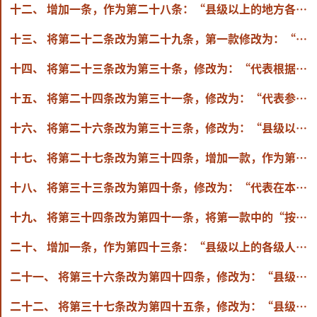
十二、 增加一条，作为第二十八条：“县级以上的地方各级人民代表大会常务委员会和乡、民族乡、镇的人民代表大会主席团按照就地就近的原则，定期组织和协助本行政区域内的代表开展联系人民群众的活动，听取和反映人民群众的意见和要求。”
十三、 将第二十二条改为第二十九条，第一款修改为：“县级以上的各级人民代表大会代表根据本级人民代表大会常务委员会的安排，对本级或者下级国家机关和有关单位的工作进行视察。乡、民族乡、镇的人民代表大会代表根据本级人民代表大会主席团的安排，对本级人民政府和有关单位的工作进行视察。根据安排，设区的市级以上的各级人民代表大会代表也可以在本行政区域内跨原选举单位进行视察。”
十四、 将第二十三条改为第三十条，修改为：“代表根据本级人民代表大会常务委员会或者乡、民族乡、镇的人民代表大会主席团的安排，围绕经济社会发展和关系人民群众切身利益、社会普遍关注的重大问题、重大事项，以及本级人民代表大会常务委员会重点工作，开展专题调研。根据安排，设区的市级以上的各级人民代表大会代表也可以在本行政区域内跨原选举单位开展专题调研。”
十五、 将第二十四条改为第三十一条，修改为：“代表参加视察、专题调研活动形成的报告，由本级人民代表大会常务委员会办事机构、工作机构或者乡、民族乡、镇的人民代表大会主席团转交有关机关、组织。有关机关、组织对报告中提出的意见和建议的研究处理情况应当及时向代表反馈。
十六、 将第二十六条改为第三十三条，修改为：“县级以上的各级人民代表大会代表可以应邀列席本级人民代表大会常务委员会会议、本级人民代表大会各专门委员会会议，并可以应邀参加本级人民代表大会常务委员会、各专门委员会和常务委员会办事机构、工作机构组织的有关会议；根据安排参加本级人民代表大会常务委员会组织的执法检查、专题询问和其他活动。
十七、 将第二十七条改为第三十四条，增加一款，作为第二款：“县、自治县、不设区的市、市辖区的人民代表大会代表可以列席原选区所在的乡、民族乡、镇的人民代表大会会议。”
十八、 将第三十三条改为第四十条，修改为：“代表在本级人民代表大会闭会期间，参加统一组织和安排的代表履职活动，代表所在单位必须给予时间保障。”
十九、 将第三十四条改为第四十一条，将第一款中的“按照本法第三十三条的规定”修改为“依法”。
二十、 增加一条，作为第四十三条：“县级以上的各级人民代表大会常务委员会制定年度代表工作计划，依法统筹组织和安排代表履职活动，增强代表履职活动的计划性、组织性和规范性。
二十一、 将第三十六条改为第四十四条，修改为：“县级以上的各级人民代表大会常务委员会应当采取多种方式同本级人民代表大会代表保持联系，建立健全常务委员会组成人员、各专门委员会和常务委员会办事机构、工作机构联系代表的工作机制，扩大代表对立法、监督等各项工作的参与。
二十二、 将第三十七条改为第四十五条，修改为：“县级以上的地方各级人民代表大会常务委员会应当加强同本行政区域内的代表的联系，为代表依法履职提供必要的条件。