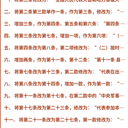
二、 将第二条第三款单作一条，作为第三条，修改为：“全国人民代表大会和地方各级人民代表大会代表应当坚持中国共产党的领导，坚持以马克思列宁主义、毛泽东思想、邓小平理论、‘三个代表’重要思想、科学发展观、习近平新时代中国特色社会主义思想为指导，坚定不移走中国特色社会主义政治发展道路，依照宪法和法律赋予本级人民代表大会的各项职权，遵循民主集中制原则，参加行使国家权力。”
三、 增加三条，作为第四条、第五条和第六条：“第四条 全国人民代表大会和地方各级人民代表大会代表应当以坚持好、完善好、运行好人民代表大会制度为己任，做到政治坚定、服务人民、尊崇法治、发扬民主、勤勉尽责，为各级人民代表大会及其常务委员会建设自觉坚持中国共产党领导的政治机关、保证人民当家作主的国家权力机关、全面担负宪法法律赋予的各项职责的工作机关、始终同人民群众保持密切联系的代表机关而积极履职。
四、 将第三条改为第七条，增加一项，作为第六项：“（六）参加本级人民代表大会闭会期间统一组织的履职活动”。
五、 将第四条改为第八条，第二项修改为：“（二）按时出席本级人民代表大会会议，认真审议各项议案、报告和其他议题，发表意见，参加选举和表决，遵守会议纪律，做好会议期间的各项工作”。
六、 增加两条，作为第十一条、第十二条：“第十一条 县级以上的各级人民代表大会常务委员会和乡、民族乡、镇的人民代表大会主席团应当密切同代表的联系，丰富代表联系人民群众的内容和形式，加强代表工作能力建设，支持和保障代表依法履职，充分发挥代表作用。
七、 将第七条改为第十三条，第二款修改为：“代表在出席本级人民代表大会会议前，应当通过多种方式听取人民群众的意见和要求，根据安排认真研读拟提请会议审议的议案和报告，为会议期间执行代表职务做好准备。”
八、 将第八条改为第十四条，增加一款，作为第一款：“县级以上的各级人民代表大会代表按照选举单位、行政区域等组成代表团。乡、民族乡、镇的人民代表大会代表根据实际需要，可以组成代表团。”
九、 将第十一条改为第十七条，在第二款中的“中央军事委员会主席的人选”后增加“国家监察委员会主任的人选”。
十、 将第十七条改为第二十三条，修改为：“代表参加本级人民代表大会表决，可以表示赞成，可以表示反对，也可以表示弃权。”
十一、 将第二十一条改为第二十七条，第一款修改为：“县级以上的各级人民代表大会代表，在本级或者下级人民代表大会常务委员会协助下，可以按照便于组织和开展活动的原则，根据地域、领域等组成代表小组。”