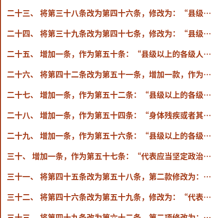
二十三、 将第三十八条改为第四十六条，修改为：“县级以上的各级人民代表大会常务委员会和各级人民政府及其所属各部门、监察委员会、人民法院、人民检察院，应当及时向本级人民代表大会代表通报工作情况，提供信息资料，保障代表的知情权。
二十四、 将第三十九条改为第四十七条，修改为：“县级以上的各级人民代表大会常务委员会应当有计划地组织代表参加履职学习培训和交流，提高代表履职能力。
二十五、 增加一条，作为第五十条：“县级以上的各级人民代表大会专门委员会审议本级人民代表大会主席团交付的代表议案，应当与代表联系沟通，充分听取意见，并及时通报情况。”
二十六、 将第四十二条改为第五十一条，增加一款，作为第一款：“代表对各方面工作提出的建议、批评和意见，由本级人民代表大会常务委员会办事机构、工作机构或者乡、民族乡、镇的人民代表大会主席团交有关机关、组织研究办理。”
二十七、 增加一条，作为第五十二条：“县级以上的各级人民代表大会有关专门委员会和常务委员会办事机构、工作机构，乡、民族乡、镇的人民代表大会主席团，应当加强对代表建议、批评和意见的督促办理。
二十八、 增加一条，作为第五十四条：“身体残疾或者其他行动不便的代表执行代表职务时，有关部门应当根据需要给予必要的帮助和照顾。”
二十九、 增加一条，作为第五十六条：“县级以上的各级人民代表大会常务委员会和乡、民族乡、镇的人民代表大会主席团应当通过多种方式宣传代表依法履职、发挥作用的典型事迹，展现代表践行全过程人民民主的生动实践。”
三十、 增加一条，作为第五十七条：“代表应当坚定政治立场，履行政治责任，加强思想作风建设，自觉接受监督，自觉维护代表形象。”
三十一、 将第四十五条改为第五十八条，第二款修改为：“代表应当以多种方式向原选区选民或者原选举单位报告履职情况。县级以上的地方各级人民代表大会常务委员会和乡、民族乡、镇的人民代表大会主席团应当记录代表履职情况，定期组织本级人民代表大会代表向原选区选民或者原选举单位报告履职情况，并公示代表基本信息和履职信息。”
三十二、 将第四十六条改为第五十九条，修改为：“代表应当正确处理从事个人职业活动与执行代表职务的关系，不得利用执行代表职务干预具体执法、司法案件，插手招标投标等经济活动或者变相从事商业活动牟取个人利益。”
三十三、 将第四十九条改为第六十二条，第二项修改为：“（二）辞职或者责令辞职被接受的”。