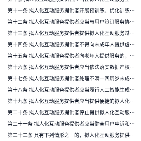
第十一条 拟人化互动服务提供者开展预训练、优化训练等数据处理活动的，应当加强训练数据管理，遵守以下规定：
第十二条 拟人化互动服务提供者应当与用户签订服务协议，要求用户依法依约进行注册，并提供用户年龄、监护人或者紧急联系人等必要信息。
第十三条 拟人化互动服务提供者提供拟人化互动服务过程中，应当在保护用户隐私权和个人信息的前提下，及时识别用户面临的安全风险，并采取相应的应急处置措施。
第十四条 拟人化互动服务提供者不得向未成年人提供虚拟亲属、虚拟伴侣等虚拟亲密关系的服务；向不满十四周岁未成年人提供其他拟人化互动服务的，应当取得未成年人的父母或者其他监护…
第十五条 拟人化互动服务提供者向老年人提供服务的，应当加强对老年人健康使用服务的指导，以显著方式提示安全风险，及时采取措施响应老年人使用服务相关咨询和求助，保障老年人依法…
第十六条 拟人化互动服务提供者应当依法落实数据产权等制度，采取数据加密、访问控制等措施保护用户交互数据安全。
第十七条 拟人化互动服务提供者处理不满十四周岁未成年人个人信息的，应当取得未成年人的父母或者其他监护人的同意。
第十八条 拟人化互动服务提供者应当履行人工智能生成合成内容标识义务，采取有效措施提示用户正在与人工智能服务而非自然人进行互动。
第十九条 拟人化互动服务提供者应当提供便捷的拟人化互动服务退出途径；用户通过窗口操作、语音控制、关键词输入等方式要求退出的，拟人化互动服务提供者应当及时停止服务，不得采取…
第二十条 拟人化互动服务提供者停止提供拟人化互动服务的，应当提前告知用户；无法提前告知的，应当及时发布停止服务公告。
第二十一条 拟人化互动服务提供者应当健全用户申诉和公众投诉、举报机制，设置便捷有效的申诉和投诉、举报入口，明确处理流程和反馈时限，及时受理、处理并反馈处理结果。
第二十二条 具有下列情形之一的，拟人化互动服务提供者应当开展安全评估，并向所在地省级网信部门提交评估报告，省级网信部门按程序与有关部门进行评估报告信息共享：