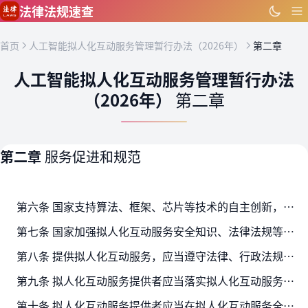
跳到主要内容
法律法规速查
首页
人工智能拟人化互动服务管理暂行办法（2026年）
第二章
人工智能拟人化互动服务管理暂行办法
（2026年）
第二章
第二章
服务促进和规范
第六条 国家支持算法、框架、芯片等技术的自主创新，推进拟人化互动服务技术研发和相关标准建设，探索开展电子签名授权应用研究。鼓励拟人化互动服务提供者有序拓展文化传播、适幼…
第七条 国家加强拟人化互动服务安全知识、法律法规等宣传普及，引导社会公众科学、文明、安全、依法使用，促进提升人工智能素养。
第八条 提供拟人化互动服务，应当遵守法律、行政法规，尊重社会公德和伦理道德，不得从事以下活动：
第九条 拟人化互动服务提供者应当落实拟人化互动服务安全主体责任，建立健全算法机制机理审核、科技伦理审查、信息内容管理、网络和数据安全、风险预案和应急处置等管理制度，配备…
第十条 拟人化互动服务提供者应当在拟人化互动服务全生命周期履行安全责任，明确部署、运行、升级、终止服务等各阶段安全要求，保证安全措施与服务功能同步部署、同步使用，提升安…