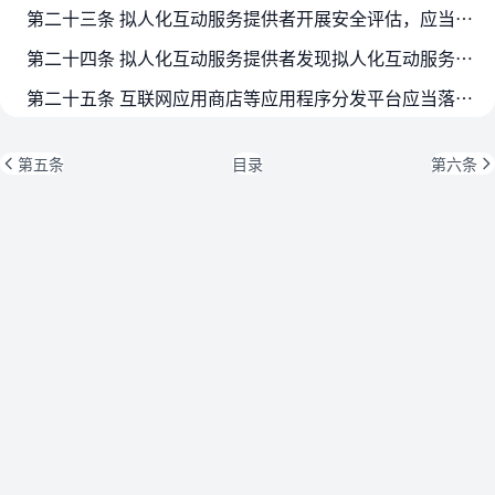
第二十三条 拟人化互动服务提供者开展安全评估，应当重点评估服务的以下内容：
第二十四条 拟人化互动服务提供者发现拟人化互动服务存在重大安全风险的，应当采取限制功能、停止向用户提供服务等处置措施，并保存有关记录。
第二十五条 互联网应用商店等应用程序分发平台应当落实上架审核、日常管理、应急处置等安全管理责任，核验提供拟人化互动服务应用程序相关安全评估、备案等情况；对违反国家有关规定的…
第五条
目录
第六条