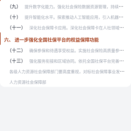
（九）
提升数字化能力。强化社会保险数据资源管理，持续推进社会保险经办数字化转型，推动社会保险经办服务与数字化应用深度融合，有力支持社会保险精准扩面、精确管理、精细服务…
（十）
提升智能化水平。探索推动人工智能应用，引入机器人流程自动化（RPA）、自然语言处理（NLP）、智能文字识别（OCR）、生物特征识别等人工智能技术，加强社会保险档…
（十一）
深化社会保障卡应用。深化社会保障卡在人社领域“全业务用卡”，推进办事用卡、待遇进卡、持卡结算。将电子社保卡作为线上社会保险公共服务的重要入口。加强社会保障卡与参…
六、 进一步强化全国社保平台的权益保障功能
（十二）
确保参保和待遇享受权益。实施社会保险高质量参保行动，确保应参尽参、人人享有。优化参保登记、个人养老金账户开立等服务，提高养老保险、失业保险、工伤保险、职业伤害保…
（十三）
强化服务衔接和区域协同。依托全国社保平台完善受理、办理、查询、反馈等社会保险公共服务全链条、各环节，健全服务提供、评估、优化机制。推动区域服务联动、城乡服务协调…
各
级人力资源社会保障部门要高度重视，对标社会保障事业发展要求和企业群众办事需求，细化任务分工和时间进度，统筹推进各项工作，持续加强系统行风建设，确保健全全国社保…
人力资源社会保障部