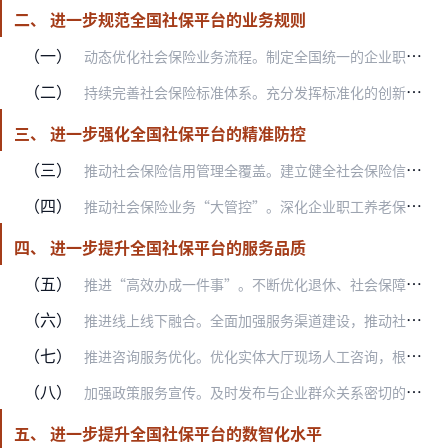
二、 进一步规范全国社保平台的业务规则
（一）
动态优化社会保险业务流程。制定全国统一的企业职工基本养老保险经办规程，明确各环节业务规则，规范申请材料、办结时限、受理审核、结果反馈等要素。制定并动态完善“全国…
（二）
持续完善社会保险标准体系。充分发挥标准化的创新引领作用，不断推动社会保险标准科学化、实用化，丰富完善国家标准，科学调整行业标准，着力细化地方标准。制定社会保险公…
三、 进一步强化全国社保平台的精准防控
（三）
推动社会保险信用管理全覆盖。建立健全社会保险信用信息全国一体化规范、共享、应用机制。研究制定社会保险领域严重失信主体名单管理办法，规范和健全社会保险领域严重失信…
（四）
推动社会保险业务“大管控”。深化企业职工养老保险业务管控应用，推进业务管控模式向机关事业单位养老保险、城乡居民养老保险、失业保险、工伤保险等其他险种拓展，由规则…
四、 进一步提升全国社保平台的服务品质
（五）
推进“高效办成一件事”。不断优化退休、社会保障卡居民服务等“一件事”办事体验，推动更多社会保险相关“一件事”高效办理，配合相关部门推进民生领域“一件事”落实落地…
（六）
推进线上线下融合。全面加强服务渠道建设，推动社会保险公共服务“触手可及”、“就近可办”、“一卡通办”。线上打造精品“服务超市”，依托国家社会保险公共服务平台总枢…
（七）
推进咨询服务优化。优化实体大厅现场人工咨询，根据咨询业务量灵活配备咨询员，加强政策业务培训，提升咨询服务质量。鼓励各地在实体大厅使用机器人提供标准化咨询。打造线…
（八）
加强政策服务宣传。及时发布与企业群众关系密切的政策。规范编制服务指南，在实体大厅和线上平台及时发布并动态更新服务网点、办事渠道、办理流程等信息，为企业群众办事提…
五、 进一步提升全国社保平台的数智化水平