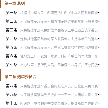
第一章 总则
第一条
根据《中华人民共和国宪法》和《中华人民共和国全国人民代表大会和地方各级人民代表大会选举法》的有关规定，制定本办法。
第二条
人民解放军现役军人和参加军队选举的其他人员依照本办法选举全国人民代表大会和县级以上地方各级人民代表大会代表。
第三条
人民解放军及人民解放军团级以上单位设立选举委员会。
第四条
连和其他基层单位的军人委员会，主持本单位的选举工作。
第五条
人民解放军现役军人，在军队安置和待移交地方安置的离休、退休人员，在军队工作的文职人员、职员、职工、非现役公勤人员以及行政关系在军队的其他人员，参加军队选举。
第六条
驻地方工厂、铁路、水运、科研等单位的军代表，在地方院校学习的军队人员，可以参加地方选举。
第七条
本办法第五条所列人员，凡年满十八周岁，不分民族、种族、性别、职业、家庭出身、宗教信仰、教育程度、财产状况、居住期限，都具有选民资格，享有选举权和被选举权。
第二章 选举委员会
第八条
人民解放军选举委员会的组成人员，由全国人民代表大会常务委员会批准。其他各级选举委员会的组成人员，由上一级选举委员会批准。
第九条
人民解放军选举委员会由十一至十九人组成，设主任一人，副主任一至三人，委员若干人。其他各级选举委员会由七至十七人组成，设主任一人，副主任一至二人，委员若干人。
第十条
团级以上单位的选举委员会组织、指导所属单位的选举，办理下列事项：