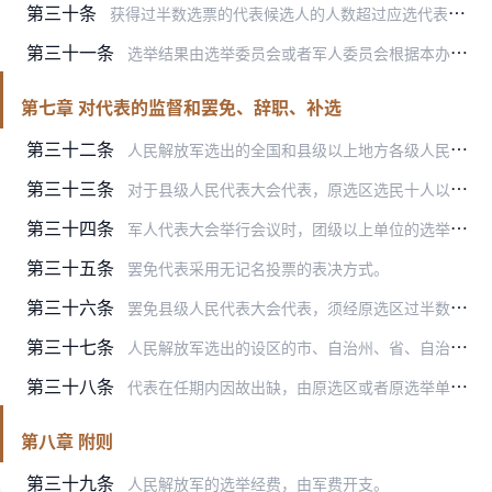
第三十条
获得过半数选票的代表候选人的人数超过应选代表名额时，以得票多的当选。如遇票数相等不能确定当选人时，应就票数相等的候选人再次投票，以得票多的当选。
第三十一条
选举结果由选举委员会或者军人委员会根据本办法确定是否有效，并予以宣布。
第七章 对代表的监督和罢免、辞职、补选
第三十二条
人民解放军选出的全国和县级以上地方各级人民代表大会代表，受选民和原选举单位的监督。选民或者选举单位都有权罢免自己选出的代表。
第三十三条
对于县级人民代表大会代表，原选区选民十人以上联名，可以向旅、团级选举委员会书面提出罢免要求。
第三十四条
军人代表大会举行会议时，团级以上单位的选举委员会可以提出对由该级军人代表大会选出的人民代表大会代表的罢免案。罢免案应当写明罢免理由。
第三十五条
罢免代表采用无记名投票的表决方式。
第三十六条
罢免县级人民代表大会代表，须经原选区过半数的选民通过。
第三十七条
人民解放军选出的设区的市、自治州、省、自治区、直辖市和全国人民代表大会代表，可以向原选举单位的选举委员会书面提出辞职。人民解放军选出的县级人民代表大会代表，可以…
第三十八条
代表在任期内因故出缺，由原选区或者原选举单位补选。
第八章 附则
第三十九条
人民解放军的选举经费，由军费开支。