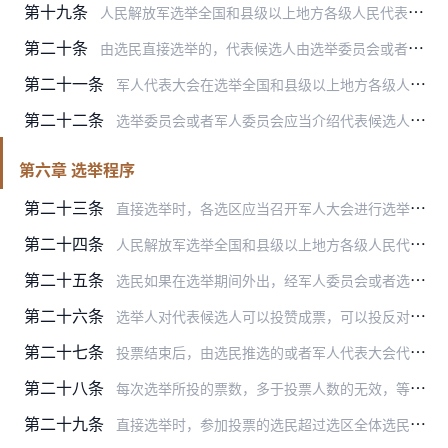
第十九条
人民解放军选举全国和县级以上地方各级人民代表大会代表实行差额选举，代表候选人的人数应多于应选代表的名额。
第二十条
由选民直接选举的，代表候选人由选举委员会或者军人委员会汇总后，将代表候选人名单以及代表候选人的基本情况在选举日的十五日以前公布，并交各该选区的选民反复讨论、协商…
第二十一条
军人代表大会在选举全国和县级以上地方各级人民代表大会代表时，代表候选人不限于本级军人代表大会代表。
第二十二条
选举委员会或者军人委员会应当介绍代表候选人的情况。
第六章 选举程序
第二十三条
直接选举时，各选区应当召开军人大会进行选举，或者按照方便选民投票的原则设立投票站进行选举。驻地分散或者行动不便的选民，可以在流动票箱投票。投票选举由军人委员会或…
第二十四条
人民解放军选举全国和县级以上地方各级人民代表大会代表，一律采用无记名投票的方法。选举时应当设有秘密写票处。
第二十五条
选民如果在选举期间外出，经军人委员会或者选举委员会同意，可以书面委托其他选民代为投票。每一选民接受的委托不得超过三人，并应当按照委托人的意愿代为投票。
第二十六条
选举人对代表候选人可以投赞成票，可以投反对票，可以另选其他任何选民，也可以弃权。
第二十七条
投票结束后，由选民推选的或者军人代表大会代表推选的监票、计票人员和选举委员会或者军人委员会的人员将投票人数和票数加以核对，作出记录，并由监票人签字。
第二十八条
每次选举所投的票数，多于投票人数的无效，等于或者少于投票人数的有效。
第二十九条
直接选举时，参加投票的选民超过选区全体选民的半数，选举有效。代表候选人获得参加投票的选民过半数的选票时，始得当选。